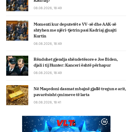
Kadriaj?
08.08.2026, 18:49
Momenti kur deputetët e VV-së dhe AAK-së
shtyhen me njëri-tjetrin pasi Kadriaj gjuajti
Kurtin
08.08.2026, 18:49
Rëndohet gjendja shëndetësore e Joe Biden,
djali i tij Hunter: Kanceri është përhapur
08.08.2026, 18:49
Në Maqedoni dasmat mbajnë gjallë tregun e arit,
pavarësisht çmimeve të larta
08.08.2026, 18:41