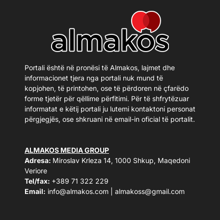
Portali është në pronësi të Almakos, lajmet dhe
informacionet tjera nga portali nuk mund të
kopjohen, të printohen, ose të përdoren në çfarëdo
forme tjetër për qëllime përfitimi. Për të shfrytëzuar
informatat e këtij portali ju lutemi kontaktoni personat
përgjegjës, ose shkruani në email-in oficial të portalit.
ALMAKOS MEDIA GROUP
Adresa:
Miroslav Krleza 14, 1000 Shkup, Maqedoni
Veriore
Tel/fax:
+389 71 322 229
Email:
info@almakos.com
|
almakoss@gmail.com