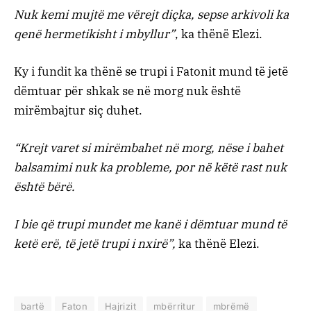
Nuk kemi mujtë me vërejt diçka, sepse arkivoli ka
qenë hermetikisht i mbyllur”
, ka thënë Elezi.
Ky i fundit ka thënë se trupi i Fatonit mund të jetë
dëmtuar për shkak se në morg nuk është
mirëmbajtur siç duhet.
“Krejt varet si mirëmbahet në morg, nëse i bahet
balsamimi nuk ka probleme, por në këtë rast nuk
është bërë.
I bie që trupi mundet me kanë i dëmtuar mund të
ketë erë, të jetë trupi i nxirë”,
ka thënë Elezi.
bartë
Faton
Hajrizit
mbërritur
mbrëmë