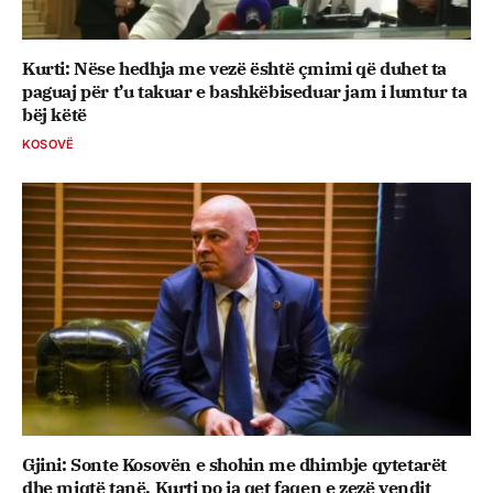
Kurti: Nëse hedhja me vezë është çmimi që duhet ta
paguaj për t’u takuar e bashkëbiseduar jam i lumtur ta
bëj këtë
KOSOVË
Gjini: Sonte Kosovën e shohin me dhimbje qytetarët
dhe miqtë tanë, Kurti po ia qet faqen e zezë vendit