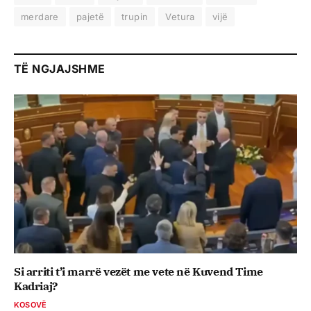
merdare
pajetë
trupin
Vetura
vijë
TË NGJAJSHME
Si arriti t’i marrë vezët me vete në Kuvend Time
Kadriaj?
KOSOVË