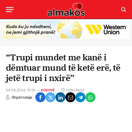
“Trupi mundet me kanë i
dëmtuar mund të ketë erë, të
jetë trupi i nxirë”
09.08.2024, 15:19
1 Min Read
KOSOVË
Shpërndaje