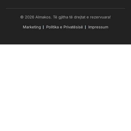
© 2026 Almakos. Të gjitha të drejtat e rezervuara!
Marketing
Politika e Privatësisë
Impressum