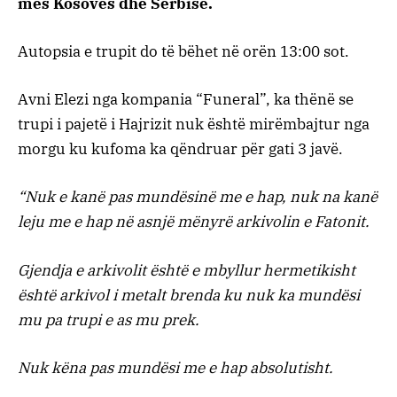
mes Kosovës dhe Serbisë.
Autopsia e trupit do të bëhet në orën 13:00 sot.
Avni Elezi nga kompania “Funeral”, ka thënë se
trupi i pajetë i Hajrizit nuk është mirëmbajtur nga
morgu ku kufoma ka qëndruar për gati 3 javë.
“Nuk e kanë pas mundësinë me e hap, nuk na kanë
leju me e hap në asnjë mënyrë arkivolin e Fatonit.
Gjendja e arkivolit është e mbyllur hermetikisht
është arkivol i metalt brenda ku nuk ka mundësi
mu pa trupi e as mu prek.
Nuk këna pas mundësi me e hap absolutisht.