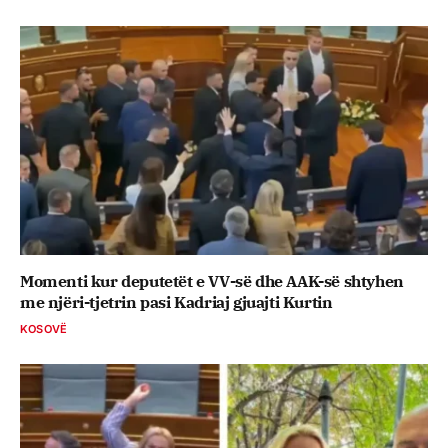
Momenti kur deputetët e VV-së dhe AAK-së shtyhen
me njëri-tjetrin pasi Kadriaj gjuajti Kurtin
KOSOVË