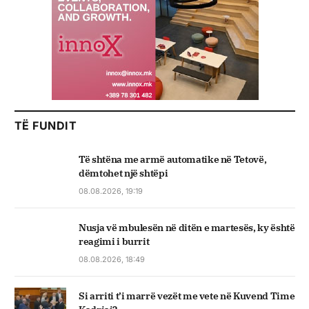
TË FUNDIT
Të shtëna me armë automatike në Tetovë,
dëmtohet një shtëpi
08.08.2026, 19:19
Nusja vë mbulesën në ditën e martesës, ky është
reagimi i burrit
08.08.2026, 18:49
Si arriti t’i marrë vezët me vete në Kuvend Time