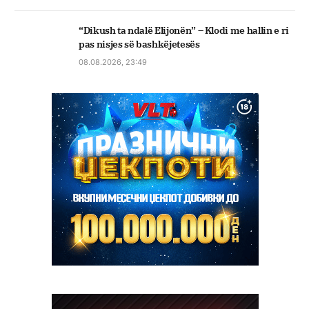
“Dikush ta ndalë Elijonën” – Klodi me hallin e ri
pas nisjes së bashkëjetesës
08.08.2026, 23:49