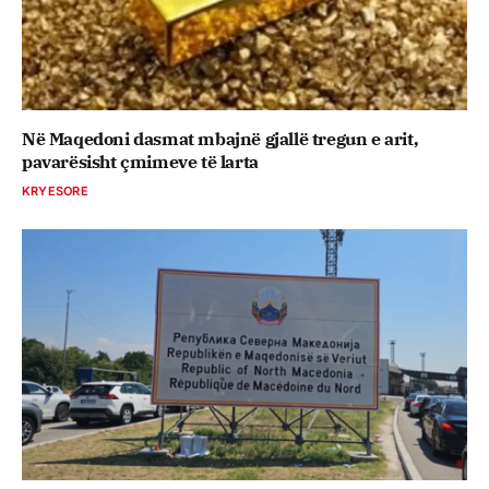
Në Maqedoni dasmat mbajnë gjallë tregun e arit,
pavarësisht çmimeve të larta
KRYESORE