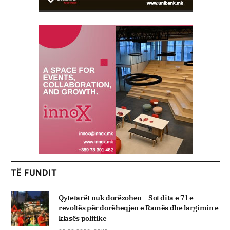
TË FUNDIT
Qytetarët nuk dorëzohen – Sot dita e 71 e
revoltës për dorëheqjen e Ramës dhe largimin e
klasës politike