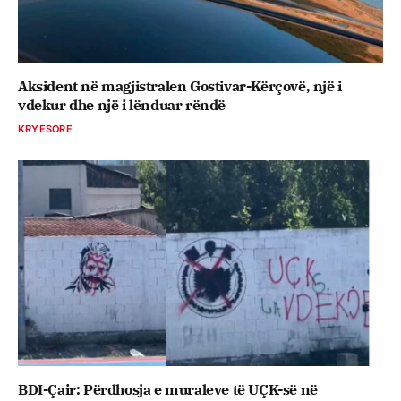
Aksident në magjistralen Gostivar-Kërçovë, një i
vdekur dhe një i lënduar rëndë
KRYESORE
BDI-Çair: Përdhosja e muraleve të UÇK-së në