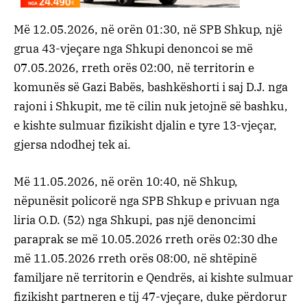
Më 12.05.2026, në orën 01:30, në SPB Shkup, një
grua 43-vjeçare nga Shkupi denoncoi se më
07.05.2026, rreth orës 02:00, në territorin e
komunës së Gazi Babës, bashkëshorti i saj D.J. nga
rajoni i Shkupit, me të cilin nuk jetojnë së bashku,
e kishte sulmuar fizikisht djalin e tyre 13-vjeçar,
gjersa ndodhej tek ai.
Më 11.05.2026, në orën 10:40, në Shkup,
nëpunësit policorë nga SPB Shkup e privuan nga
liria O.D. (52) nga Shkupi, pas një denoncimi
paraprak se më 10.05.2026 rreth orës 02:30 dhe
më 11.05.2026 rreth orës 08:00, në shtëpinë
familjare në territorin e Qendrës, ai kishte sulmuar
fizikisht partneren e tij 47-vjeçare, duke përdorur