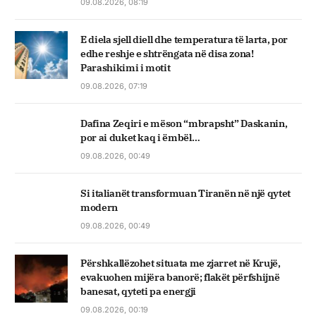
09.08.2026, 08:19
E diela sjell diell dhe temperatura të larta, por
edhe reshje e shtrëngata në disa zona!
Parashikimi i motit
09.08.2026, 07:19
Dafina Zeqiri e mëson “mbrapsht” Daskanin,
por ai duket kaq i ëmbël…
09.08.2026, 00:49
Si italianët transformuan Tiranën në një qytet
modern
09.08.2026, 00:49
Përshkallëzohet situata me zjarret në Krujë,
evakuohen mijëra banorë; flakët përfshijnë
banesat, qyteti pa energji
09.08.2026, 00:19