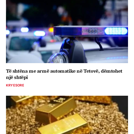
Të shtëna me armë automatike në Tetovë, dëmtohet
një shtëpi
KRYESORE