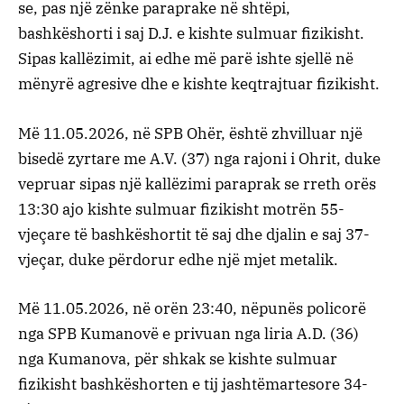
se, pas një zënke paraprake në shtëpi,
bashkëshorti i saj D.J. e kishte sulmuar fizikisht.
Sipas kallëzimit, ai edhe më parë ishte sjellë në
mënyrë agresive dhe e kishte keqtrajtuar fizikisht.
Më 11.05.2026, në SPB Ohër, është zhvilluar një
bisedë zyrtare me A.V. (37) nga rajoni i Ohrit, duke
vepruar sipas një kallëzimi paraprak se rreth orës
13:30 ajo kishte sulmuar fizikisht motrën 55-
vjeçare të bashkëshortit të saj dhe djalin e saj 37-
vjeçar, duke përdorur edhe një mjet metalik.
Më 11.05.2026, në orën 23:40, nëpunës policorë
nga SPB Kumanovë e privuan nga liria A.D. (36)
nga Kumanova, për shkak se kishte sulmuar
fizikisht bashkëshorten e tij jashtëmartesore 34-