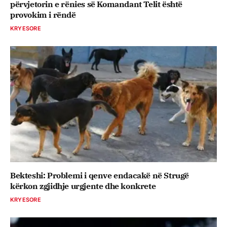
përvjetorin e rënies së Komandant Telit është
provokim i rëndë
KRYESORE
Bekteshi: Problemi i qenve endacakë në Strugë
kërkon zgjidhje urgjente dhe konkrete
KRYESORE