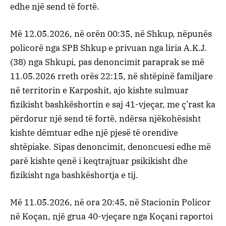
edhe një send të fortë.
Më 12.05.2026, në orën 00:35, në Shkup, nëpunës
policorë nga SPB Shkup e privuan nga liria A.K.J.
(38) nga Shkupi, pas denoncimit paraprak se më
11.05.2026 rreth orës 22:15, në shtëpinë familjare
në territorin e Karposhit, ajo kishte sulmuar
fizikisht bashkëshortin e saj 41-vjeçar, me ç’rast ka
përdorur një send të fortë, ndërsa njëkohësisht
kishte dëmtuar edhe një pjesë të orendive
shtëpiake. Sipas denoncimit, denoncuesi edhe më
parë kishte qenë i keqtrajtuar psikikisht dhe
fizikisht nga bashkëshortja e tij.
Më 11.05.2026, në ora 20:45, në Stacionin Policor
në Koçan, një grua 40-vjeçare nga Koçani raportoi