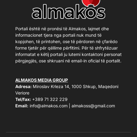
Portali është në pronësi të Almakos, lajmet dhe
informacionet tjera nga portali nuk mund të
kopjohen, të printohen, ose të përdoren në çfarëdo
forme tjetër për qëllime përfitimi. Për të shfrytëzuar
informatat e këtij portali ju lutemi kontaktoni personat
përgjegjës, ose shkruani në email-in oficial të portalit.
ALMAKOS MEDIA GROUP
Adresa:
Miroslav Krleza 14, 1000 Shkup, Maqedoni
Veriore
Tel/fax:
+389 71 322 229
Email:
info@almakos.com
|
almakoss@gmail.com