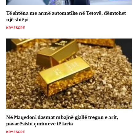
Të shtëna me armë automatike në Tetovë, dëmtohet
një shtëpi
KRYESORE
Në Maqedoni dasmat mbajnë gjallë tregun e arit,
pavarësisht çmimeve të larta
KRYESORE