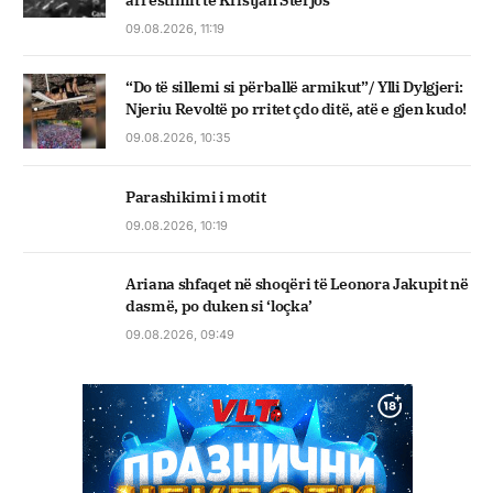
arrestimit të Kristjan Sterjos
09.08.2026, 11:19
“Do të sillemi si përballë armikut”/ Ylli Dylgjeri:
Njeriu Revoltë po rritet çdo ditë, atë e gjen kudo!
09.08.2026, 10:35
Parashikimi i motit
09.08.2026, 10:19
Ariana shfaqet në shoqëri të Leonora Jakupit në
dasmë, po duken si ‘loçka’
09.08.2026, 09:49