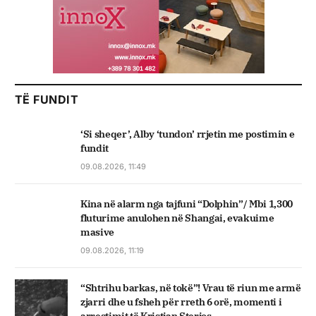
TË FUNDIT
‘Si sheqer’, Alby ‘tundon’ rrjetin me postimin e
fundit
09.08.2026, 11:49
Kina në alarm nga tajfuni “Dolphin”/ Mbi 1,300
fluturime anulohen në Shangai, evakuime
masive
09.08.2026, 11:19
“Shtrihu barkas, në tokë”! Vrau të riun me armë
zjarri dhe u fsheh për rreth 6 orë, momenti i