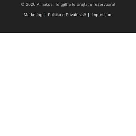
© 2026 Almakos. Të gjitha të drejtat e rezervuara!
Marketing
Politika e Privatësisë
Impressum