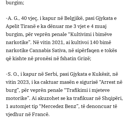
burgim;
-A. G., 40 vjeç, i kapur në Belgjikë, pasi Gjykata e
Apelit Tiranë e ka dënuar me 3 vjet e 4 muaj
burgim, për veprën penale “Kultivimi i bimëve
narkotike”. Në vitin 2021, ai kultivoi 140 bimë
narkotike Cannabis Sativa, në sipërfaqen e tokës
që kishte në pronësi në fshatin Grizë;
-S. O., i kapur në Serbi, pasi Gjykata e Kukësit, në
vitin 2023, i ka caktuar masën e sigurisë “Arrest në
burg”, për veprën penale “Trafikimi i mjeteve
motorike”. Ai akuzohet se ka trafikuar në Shqipëri,
1 automjet tip “Mercedez Benz”, të denoncuar të
vjedhur në Francë.