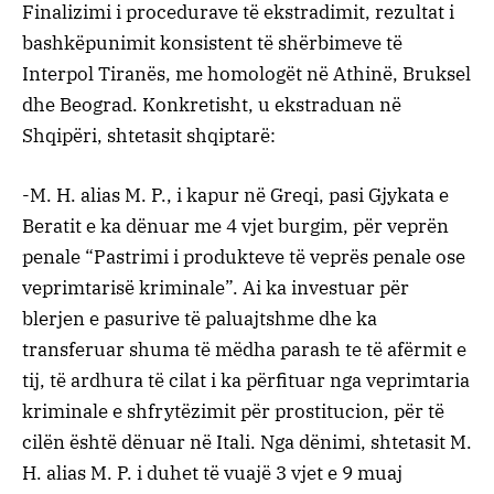
Finalizimi i procedurave të ekstradimit, rezultat i
bashkëpunimit konsistent të shërbimeve të
Interpol Tiranës, me homologët në Athinë, Bruksel
dhe Beograd. Konkretisht, u ekstraduan në
Shqipëri, shtetasit shqiptarë:
-M. H. alias M. P., i kapur në Greqi, pasi Gjykata e
Beratit e ka dënuar me 4 vjet burgim, për veprën
penale “Pastrimi i produkteve të veprës penale ose
veprimtarisë kriminale”. Ai ka investuar për
blerjen e pasurive të paluajtshme dhe ka
transferuar shuma të mëdha parash te të afërmit e
tij, të ardhura të cilat i ka përfituar nga veprimtaria
kriminale e shfrytëzimit për prostitucion, për të
cilën është dënuar në Itali. Nga dënimi, shtetasit M.
H. alias M. P. i duhet të vuajë 3 vjet e 9 muaj