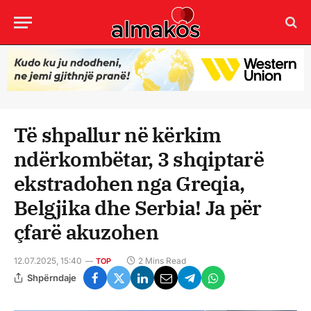
Të shpallur në kërkim
ndërkombëtar, 3 shqiptarë
ekstradohen nga Greqia,
Belgjika dhe Serbia! Ja për
çfarë akuzohen
12.07.2025, 15:40
2 Mins Read
TOP
Shpërndaje