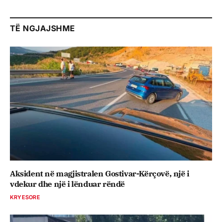
TË NGJAJSHME
Aksident në magjistralen Gostivar-Kërçovë, një i
vdekur dhe një i lënduar rëndë
KRYESORE