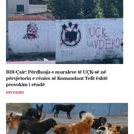
BDI-Çair: Përdhosja e muraleve të UÇK-së në
përvjetorin e rënies së Komandant Telit është
provokim i rëndë
KRYESORE