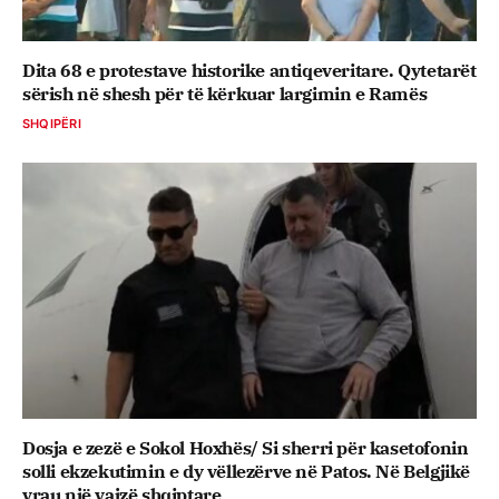
Dita 68 e protestave historike antiqeveritare. Qytetarët
sërish në shesh për të kërkuar largimin e Ramës
SHQIPËRI
Dosja e zezë e Sokol Hoxhës/ Si sherri për kasetofonin
solli ekzekutimin e dy vëllezërve në Patos. Në Belgjikë
vrau një vajzë shqiptare