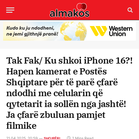
Tak Fak/ Ku shkoi iPhone 16?!
Hapen kamerat e Postës
Shqiptare për të parë çfarë
ndodhi me celularin që
qytetarit ia sollën nga jashtë!
Ja çfarë zbuluan pamjet
filmike
21.04.2025, 20:59
2 Mins Read
SHQIPËRI