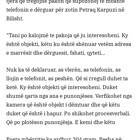
tjera që tregojnë pakon që supozohej të mbante
telefonin e dërguar për zotin Petraq Karpuzi në
Bilisht.
“Tani po kalojmë te pakoja që ju interesoheni. Ky
është objekti, këtu ku është shënuar vetëm adresa
e marrësit dhe dërguesit, fshati, qyteti…
Nuk ka të deklaruar, as vlerën, as telefonin, as
llojin e telefonit, as peshën. Që si rregull duhet ta
ketë. Ky është objekti që interesoheni. Duket
shumë qarta nga ana e punonjëses. Verfikohet nga
kamera që është objekt i dëmtuar dhe që këtu
duket që është i hapur. Po shikohet procesverbali.
Që po plotëson punonjësja. E kemi dhe këtu
Posta mbërritje ka ardhur 204 gram. Pesha në