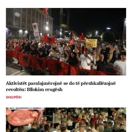
Aktivistët paralajmërojnë se do të përshkallëzojnë
revoltën: Bllokim rrugësh
SHQIPËRI