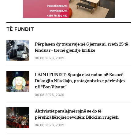
TË FUNDIT
Përplasen dy tramvaje në Gjermani, rreth 25 të
lënduar– tre në gjendje kritike
06.08.2026, 23:19
LAJM I FUNDIT: Spanja ekstradon në Kosovë
Dukagjin Nikollajn, protagonistin e përleshjes
në “Bon Vivant”
06.08.2026, 23:19
Aktivistët paralajmërojnë se do të
përshkallëzojnë revoltën: Bllokim rrugësh
06.08.2026, 23:19