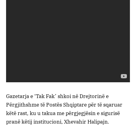
Gazetarja e ‘Tak Fak’ shkoi në Drejtorinë e
Përgjithshme të Postës Shqiptare për të sqaruar
këtë rast, ku u takua me përgjegjësin e sigurisë
pranë këtij institucioni, Xhevahir Halipajn.