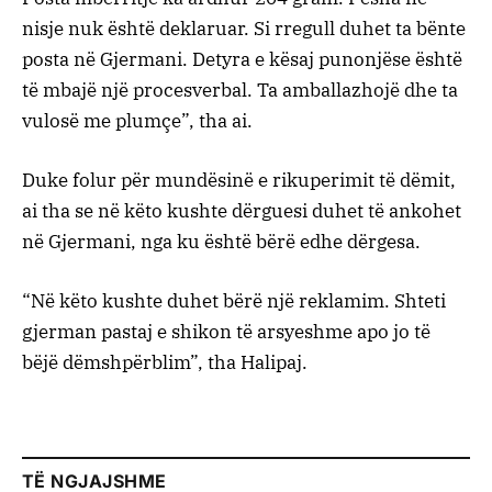
nisje nuk është deklaruar. Si rregull duhet ta bënte
posta në Gjermani. Detyra e kësaj punonjëse është
të mbajë një procesverbal. Ta amballazhojë dhe ta
vulosë me plumçe”, tha ai.
Duke folur për mundësinë e rikuperimit të dëmit,
ai tha se në këto kushte dërguesi duhet të ankohet
në Gjermani, nga ku është bërë edhe dërgesa.
“Në këto kushte duhet bërë një reklamim. Shteti
gjerman pastaj e shikon të arsyeshme apo jo të
bëjë dëmshpërblim”, tha Halipaj.
TË NGJAJSHME