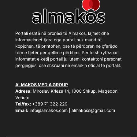
Portali është në pronësi të Almakos, lajmet dhe
informacionet tjera nga portali nuk mund të
kopjohen, të printohen, ose të përdoren në çfarëdo
forme tjetër për qëllime përfitimi. Për të shfrytëzuar
informatat e këtij portali ju lutemi kontaktoni personat
përgjegjës, ose shkruani në email-in oficial të portalit.
ALMAKOS MEDIA GROUP
Adresa:
Miroslav Krleza 14, 1000 Shkup, Maqedoni
Veriore
Tel/fax:
+389 71 322 229
Email:
info@almakos.com
|
almakoss@gmail.com