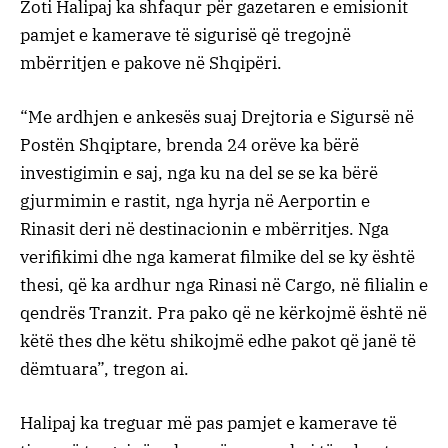
Zoti Halipaj ka shfaqur për gazetaren e emisionit
pamjet e kamerave të sigurisë që tregojnë
mbërritjen e pakove në Shqipëri.
“Me ardhjen e ankesës suaj Drejtoria e Sigursë në
Postën Shqiptare, brenda 24 orëve ka bërë
investigimin e saj, nga ku na del se se ka bërë
gjurmimin e rastit, nga hyrja në Aerportin e
Rinasit deri në destinacionin e mbërritjes. Nga
verifikimi dhe nga kamerat filmike del se ky është
thesi, që ka ardhur nga Rinasi në Cargo, në filialin e
qendrës Tranzit. Pra pako që ne kërkojmë është në
këtë thes dhe këtu shikojmë edhe pakot që janë të
dëmtuara”, tregon ai.
Halipaj ka treguar më pas pamjet e kamerave të