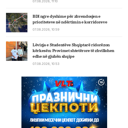
07.08.2026, 11:10
BDI ngre dyshime për zhvendosjen e
prioriteteve në ndërtimin e korridoreve
07.08.2026, 10:59
Lëvizja e Studentëve Shqiptarë ridorëzon
kërkesën: Provimet shtetërore të zhvillohen
edhe në gjuhën shqipe
07.08.2026, 10:53