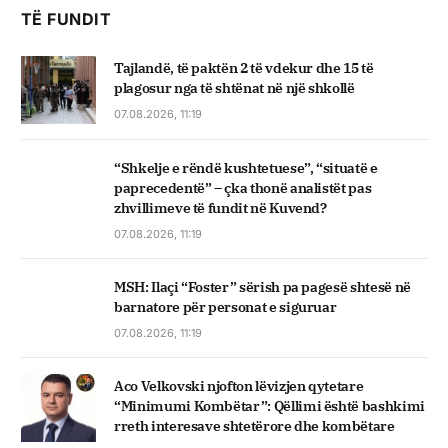
TË FUNDIT
Tajlandë, të paktën 2 të vdekur dhe 15 të
plagosur nga të shtënat në një shkollë
07.08.2026, 11:19
“Shkelje e rëndë kushtetuese”, “situatë e
paprecedentë” – çka thonë analistët pas
zhvillimeve të fundit në Kuvend?
07.08.2026, 11:19
MSH: Ilaçi “Foster” sërish pa pagesë shtesë në
barnatore për personat e siguruar
07.08.2026, 11:19
Aco Velkovski njofton lëvizjen qytetare
“Minimumi Kombëtar”: Qëllimi është bashkimi
rreth interesave shtetërore dhe kombëtare