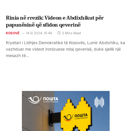
Rinia në rrezik: Videon e Abdixhikut për
papunësinë që sfidon qeverinë
KOSOVË
14.12.2024, 15:49
3 Mins Read
Kryetari i Lidhjes Demokratike të Kosovës, Lumir Abdixhiku, ka
vazhduar me videot ironizuese ndaj qeverisë, duke sjellë një
mesazh të…