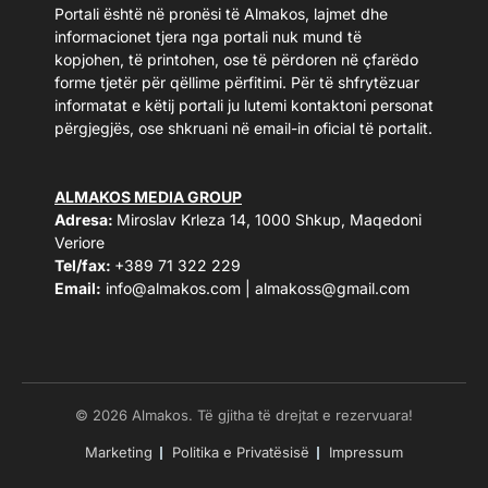
Portali është në pronësi të Almakos, lajmet dhe
informacionet tjera nga portali nuk mund të
kopjohen, të printohen, ose të përdoren në çfarëdo
forme tjetër për qëllime përfitimi. Për të shfrytëzuar
informatat e këtij portali ju lutemi kontaktoni personat
përgjegjës, ose shkruani në email-in oficial të portalit.
ALMAKOS MEDIA GROUP
Adresa:
Miroslav Krleza 14, 1000 Shkup, Maqedoni
Veriore
Tel/fax:
+389 71 322 229
Email:
info@almakos.com
|
almakoss@gmail.com
© 2026 Almakos. Të gjitha të drejtat e rezervuara!
Marketing
Politika e Privatësisë
Impressum