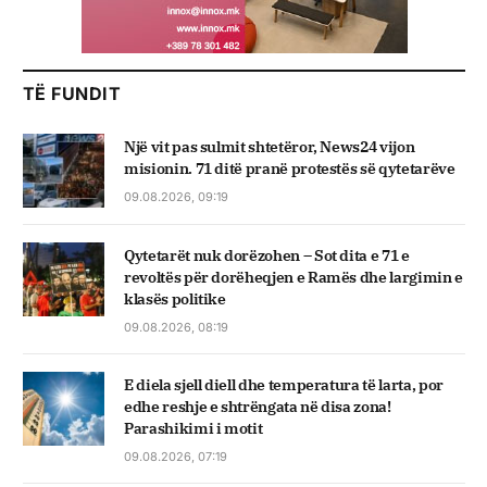
TË FUNDIT
Një vit pas sulmit shtetëror, News24 vijon
misionin. 71 ditë pranë protestës së qytetarëve
09.08.2026, 09:19
Qytetarët nuk dorëzohen – Sot dita e 71 e
revoltës për dorëheqjen e Ramës dhe largimin e
klasës politike
09.08.2026, 08:19
E diela sjell diell dhe temperatura të larta, por
edhe reshje e shtrëngata në disa zona!
Parashikimi i motit
09.08.2026, 07:19