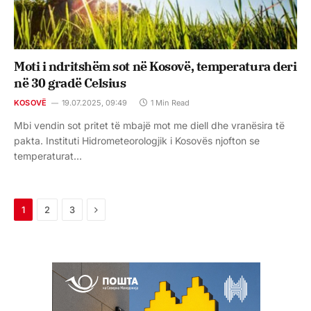
Moti i ndritshëm sot në Kosovë, temperatura deri
në 30 gradë Celsius
KOSOVË
19.07.2025, 09:49
1 Min Read
Mbi vendin sot pritet të mbajë mot me diell dhe vranësira të
pakta. Instituti Hidrometeorologjik i Kosovës njofton se
temperaturat…
Next
1
2
3