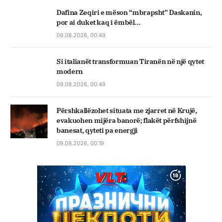
Dafina Zeqiri e mëson “mbrapsht” Daskanin,
por ai duket kaq i ëmbël…
09.08.2026, 00:49
Si italianët transformuan Tiranën në një qytet
modern
09.08.2026, 00:49
Përshkallëzohet situata me zjarret në Krujë,
evakuohen mijëra banorë; flakët përfshijnë
banesat, qyteti pa energji
09.08.2026, 00:19