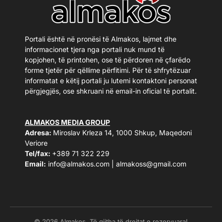
Portali është në pronësi të Almakos, lajmet dhe
informacionet tjera nga portali nuk mund të
kopjohen, të printohen, ose të përdoren në çfarëdo
forme tjetër për qëllime përfitimi. Për të shfrytëzuar
informatat e këtij portali ju lutemi kontaktoni personat
përgjegjës, ose shkruani në email-in oficial të portalit.
ALMAKOS MEDIA GROUP
Adresa:
Miroslav Krleza 14, 1000 Shkup, Maqedoni
Veriore
Tel/fax:
+389 71 322 229
Email:
info@almakos.com
|
almakoss@gmail.com
© 2026 Almakos. Të gjitha të drejtat e rezervuara!