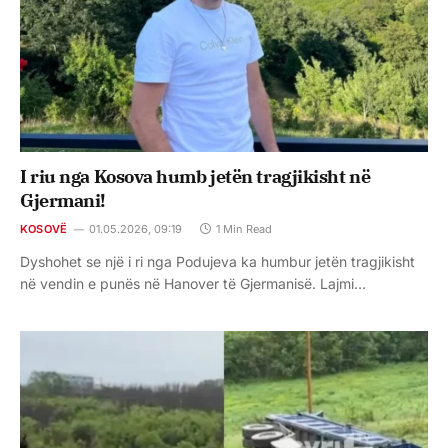
I riu nga Kosova humb jetën tragjikisht në
Gjermani!
KOSOVË
01.05.2026, 09:19
1 Min Read
Dyshohet se një i ri nga Podujeva ka humbur jetën tragjikisht
në vendin e punës në Hanover të Gjermanisë. Lajmi…