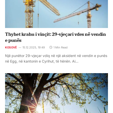
Thyhet krahu i vinçit: 29-vjeçari vdes në vendin
e punës
KOSOVË
15.12.2025, 19:49
1 Min Read
Një punëtor 29-vjeçar vdiq në një aksident në vendin e punës
në Egg, në kantonin e Cyrihut, të hënën. Ai…