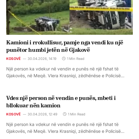
Kamioni i rrokullisur, pamje nga vendi ku një
punëtor humbi jetën në Gjakovë
KOSOVË
30.04.2026, 14:19
1 Min Read
Një person ka vdekur në vendin e punës në një fshat të
Gjakovës, në Meqë. Vlera Krasniqi, zëdhënëse e Policisë…
Vdes një person në vendin e punës, mbeti i
bllokuar nën kamion
KOSOVË
30.04.2026, 12:49
1 Min Read
Një person ka vdekur në vendin e punës në një fshat të
Gjakovës, në Meqë. Vlera Krasniqi, zëdhënëse e Policisë…