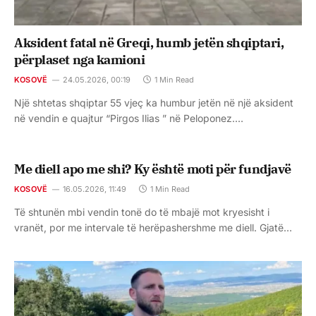
Aksident fatal në Greqi, humb jetën shqiptari,
përplaset nga kamioni
KOSOVË
24.05.2026, 00:19
1 Min Read
Një shtetas shqiptar 55 vjeç ka humbur jetën në një aksident
në vendin e quajtur “Pirgos Ilias ” në Peloponez.…
Me diell apo me shi? Ky është moti për fundjavë
KOSOVË
16.05.2026, 11:49
1 Min Read
Të shtunën mbi vendin tonë do të mbajë mot kryesisht i
vranët, por me intervale të herëpashershme me diell. Gjatë…