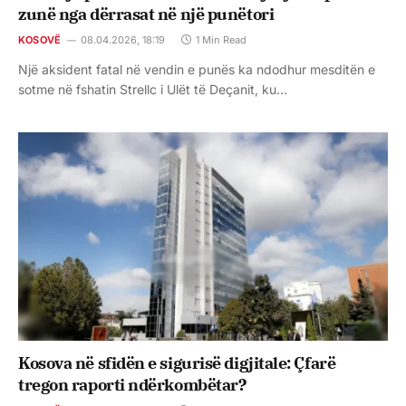
zunë nga dërrasat në një punëtori
KOSOVË
08.04.2026, 18:19
1 Min Read
Një aksident fatal në vendin e punës ka ndodhur mesditën e
sotme në fshatin Strellc i Ulët të Deçanit, ku…
Kosova në sfidën e sigurisë digjitale: Çfarë
tregon raporti ndërkombëtar?