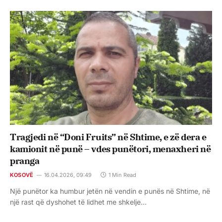
Tragjedi në “Doni Fruits” në Shtime, e zë dera e
kamionit në punë – vdes punëtori, menaxheri në
pranga
KOSOVË
16.04.2026, 09:49
1 Min Read
Një punëtor ka humbur jetën në vendin e punës në Shtime, në
një rast që dyshohet të lidhet me shkelje…