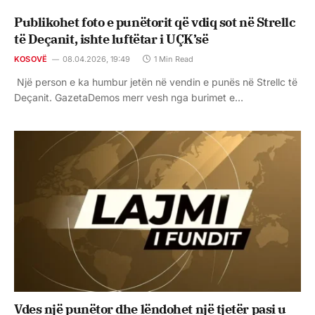
Publikohet foto e punëtorit që vdiq sot në Strellc
të Deçanit, ishte luftëtar i UÇK’së
KOSOVË
08.04.2026, 19:49
1 Min Read
Një person e ka humbur jetën në vendin e punës në Strellc të
Deçanit. GazetaDemos merr vesh nga burimet e…
Vdes një punëtor dhe lëndohet një tjetër pasi u