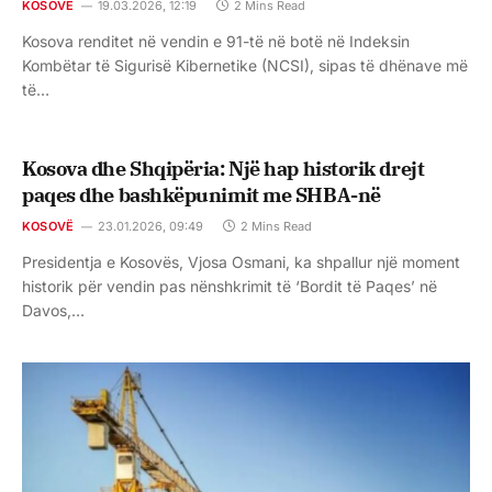
KOSOVË
19.03.2026, 12:19
2 Mins Read
Kosova renditet në vendin e 91-të në botë në Indeksin
Kombëtar të Sigurisë Kibernetike (NCSI), sipas të dhënave më
të…
Kosova dhe Shqipëria: Një hap historik drejt
paqes dhe bashkëpunimit me SHBA-në
KOSOVË
23.01.2026, 09:49
2 Mins Read
Presidentja e Kosovës, Vjosa Osmani, ka shpallur një moment
historik për vendin pas nënshkrimit të ‘Bordit të Paqes’ në
Davos,…