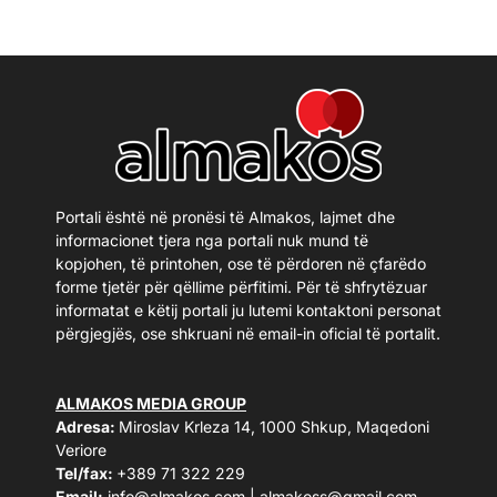
Portali është në pronësi të Almakos, lajmet dhe
informacionet tjera nga portali nuk mund të
kopjohen, të printohen, ose të përdoren në çfarëdo
forme tjetër për qëllime përfitimi. Për të shfrytëzuar
informatat e këtij portali ju lutemi kontaktoni personat
përgjegjës, ose shkruani në email-in oficial të portalit.
ALMAKOS MEDIA GROUP
Adresa:
Miroslav Krleza 14, 1000 Shkup, Maqedoni
Veriore
Tel/fax:
+389 71 322 229
Email:
info@almakos.com
|
almakoss@gmail.com