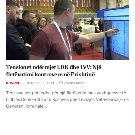
Tensionet ndërmjet LDK dhe LVV: Një
fletëvotimi kontrovers në Prishtinë
KOSOVË
15.02.2025, 18:19
3 Mins Read
Tensione sot pati edhe për një fletëvotim mes vëzhguesve të
Lidhjes Demokratike të Kosovës dhe Lëvizjes Vetëvendosje në
Qendrën Komunale…