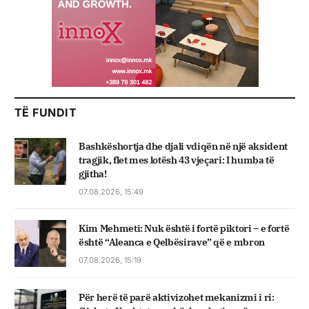
TË FUNDIT
Bashkëshortja dhe djali vdiqën në një aksident
tragjik, flet mes lotësh 43 vjeçari: I humba të
gjitha!
07.08.2026, 15:49
Kim Mehmeti: Nuk është i fortë piktori – e fortë
është “Aleanca e Qelbësirave” që e mbron
07.08.2026, 15:19
Për herë të parë aktivizohet mekanizmi i ri: