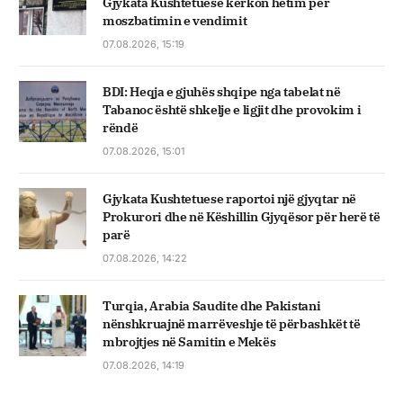
Gjykata Kushtetuese kërkon hetim për
moszbatimin e vendimit
07.08.2026, 15:19
BDI: Heqja e gjuhës shqipe nga tabelat në
Tabanoc është shkelje e ligjit dhe provokim i
rëndë
07.08.2026, 15:01
Gjykata Kushtetuese raportoi një gjyqtar në
Prokurori dhe në Këshillin Gjyqësor për herë të
parë
07.08.2026, 14:22
Turqia, Arabia Saudite dhe Pakistani
nënshkruajnë marrëveshje të përbashkët të
mbrojtjes në Samitin e Mekës
07.08.2026, 14:19