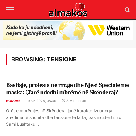
BROWSING:
TENSIONE
Bastisje, protesta në rrugë dhe Njësi Speciale me
maska: Çfarë ndodhi mbrëmë në Skënderaj?
KOSOVË
15.05.2026, 08:49
3 Mins Read
Orët e mbrëmjes në Skënderaj janë karakterizuar nga
zhvillime të shumta dhe tensione të larta, pas incidentit ku
Sami Lushtaku…