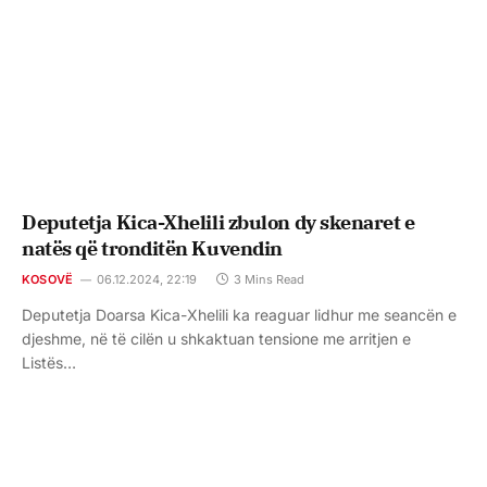
Deputetja Kica-Xhelili zbulon dy skenaret e
natës që tronditën Kuvendin
KOSOVË
06.12.2024, 22:19
3 Mins Read
Deputetja Doarsa Kica-Xhelili ka reaguar lidhur me seancën e
djeshme, në të cilën u shkaktuan tensione me arritjen e
Listës…