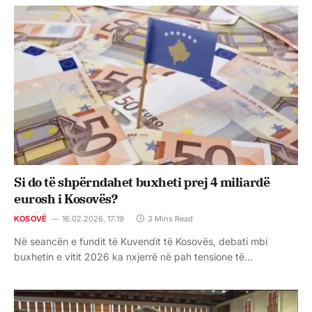
Si do të shpërndahet buxheti prej 4 miliardë
eurosh i Kosovës?
KOSOVË
16.02.2026, 17:19
3 Mins Read
Në seancën e fundit të Kuvendit të Kosovës, debati mbi
buxhetin e vitit 2026 ka nxjerrë në pah tensione të…