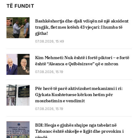
TË FUNDIT
Bashkëshortja dhe djali vdiqën në një aksident
tragjik, flet mes lotësh 43 vjeçari: I humba të
gjitha!
07.08.2026, 15:49
Kim Mehmeti: Nuk është i fortë piktori – e fortë
është “Aleanca e Qelbësirave” që e mbron
07.08.2026, 15:19
Për herë të parë aktivizohet mekanizmi i ri:
Gjykata Kushtetuese kërkon hetim për
moszbatimin e vendimit
07.08.2026, 15:19
BDI: Heqja e gjuhës shqipe nga tabelat në
Tabanoc është shkelje e ligjit dhe provokim i
rëndë