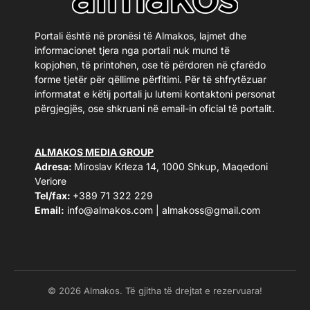
Portali është në pronësi të Almakos, lajmet dhe
informacionet tjera nga portali nuk mund të
kopjohen, të printohen, ose të përdoren në çfarëdo
forme tjetër për qëllime përfitimi. Për të shfrytëzuar
informatat e këtij portali ju lutemi kontaktoni personat
përgjegjës, ose shkruani në email-in oficial të portalit.
ALMAKOS MEDIA GROUP
Adresa:
Miroslav Krleza 14, 1000 Shkup, Maqedoni
Veriore
Tel/fax:
+389 71 322 229
Email:
info@almakos.com
|
almakoss@gmail.com
© 2026 Almakos. Të gjitha të drejtat e rezervuara!