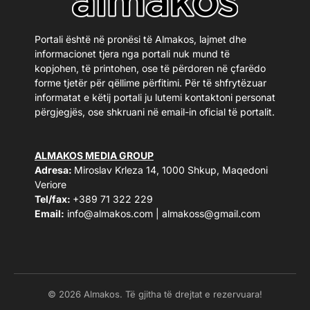
Portali është në pronësi të Almakos, lajmet dhe
informacionet tjera nga portali nuk mund të
kopjohen, të printohen, ose të përdoren në çfarëdo
forme tjetër për qëllime përfitimi. Për të shfrytëzuar
informatat e këtij portali ju lutemi kontaktoni personat
përgjegjës, ose shkruani në email-in oficial të portalit.
ALMAKOS MEDIA GROUP
Adresa:
Miroslav Krleza 14, 1000 Shkup, Maqedoni
Veriore
Tel/fax:
+389 71 322 229
Email:
info@almakos.com
|
almakoss@gmail.com
© 2026 Almakos. Të gjitha të drejtat e rezervuara!