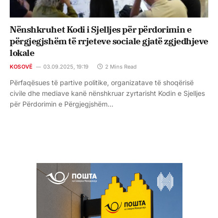
Nënshkruhet Kodi i Sjelljes për përdorimin e
përgjegjshëm të rrjeteve sociale gjatë zgjedhjeve
lokale
KOSOVË
03.09.2025, 19:19
2 Mins Read
Përfaqësues të partive politike, organizatave të shoqërisë
civile dhe mediave kanë nënshkruar zyrtarisht Kodin e Sjelljes
për Përdorimin e Përgjegjshëm…