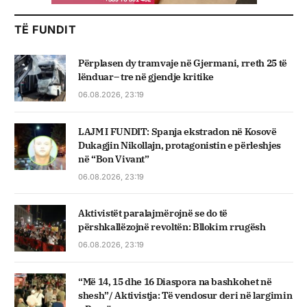
TË FUNDIT
Përplasen dy tramvaje në Gjermani, rreth 25 të
lënduar– tre në gjendje kritike
06.08.2026, 23:19
LAJM I FUNDIT: Spanja ekstradon në Kosovë
Dukagjin Nikollajn, protagonistin e përleshjes
në “Bon Vivant”
06.08.2026, 23:19
Aktivistët paralajmërojnë se do të
përshkallëzojnë revoltën: Bllokim rrugësh
06.08.2026, 23:19
“Më 14, 15 dhe 16 Diaspora na bashkohet në
shesh”/ Aktivistja: Të vendosur deri në largimin