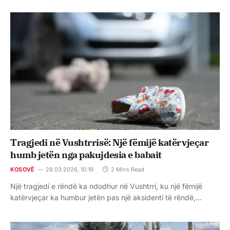
Tragjedi në Vushtrrisë: Një fëmijë katërvjeçar
humb jetën nga pakujdesia e babait
KOSOVË
28.03.2026, 10:19
2 Mins Read
Një tragjedi e rëndë ka ndodhur në Vushtrri, ku një fëmijë
katërvjeçar ka humbur jetën pas një aksidenti të rëndë,…