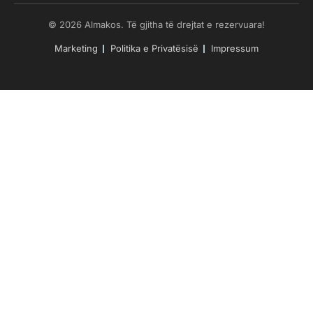
© 2026 Almakos. Të gjitha të drejtat e rezervuara!
Marketing
Politika e Privatësisë
Impressum