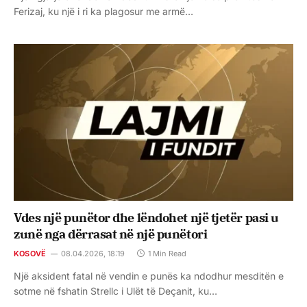
Ferizaj, ku një i ri ka plagosur me armë…
Vdes një punëtor dhe lëndohet një tjetër pasi u
zunë nga dërrasat në një punëtori
KOSOVË
08.04.2026, 18:19
1 Min Read
Një aksident fatal në vendin e punës ka ndodhur mesditën e
sotme në fshatin Strellc i Ulët të Deçanit, ku…