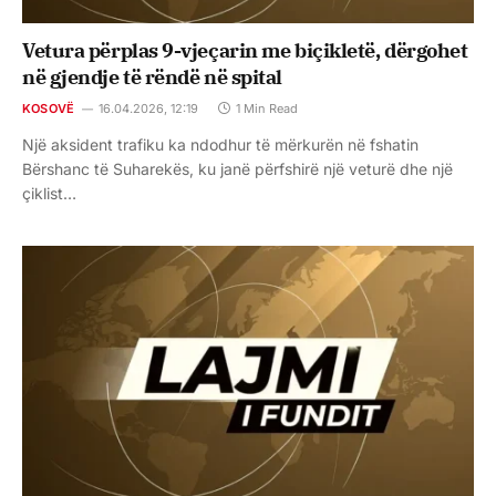
Vetura përplas 9-vjeçarin me biçikletë, dërgohet
në gjendje të rëndë në spital
KOSOVË
16.04.2026, 12:19
1 Min Read
Një aksident trafiku ka ndodhur të mërkurën në fshatin
Bërshanc të Suharekës, ku janë përfshirë një veturë dhe një
çiklist…