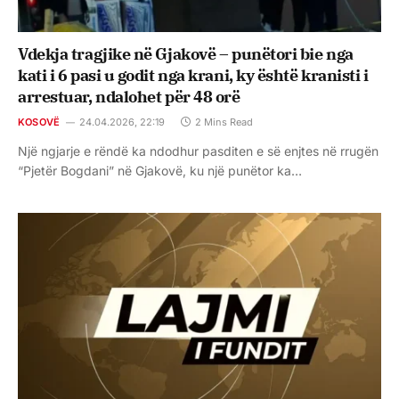
Vdekja tragjike në Gjakovë – punëtori bie nga
kati i 6 pasi u godit nga krani, ky është kranisti i
arrestuar, ndalohet për 48 orë
KOSOVË
24.04.2026, 22:19
2 Mins Read
Një ngjarje e rëndë ka ndodhur pasditen e së enjtes në rrugën
“Pjetër Bogdani” në Gjakovë, ku një punëtor ka…