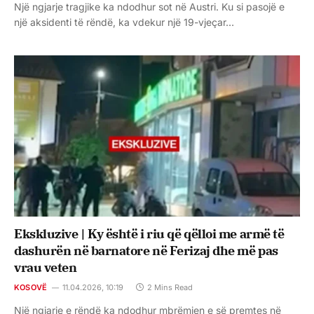
Një ngjarje tragjike ka ndodhur sot në Austri. Ku si pasojë e
një aksidenti të rëndë, ka vdekur një 19-vjeçar…
Ekskluzive | Ky është i riu që qëlloi me armë të
dashurën në barnatore në Ferizaj dhe më pas
vrau veten
KOSOVË
11.04.2026, 10:19
2 Mins Read
Një ngjarje e rëndë ka ndodhur mbrëmjen e së premtes në