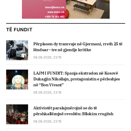
TË FUNDIT
Përplasen dy tramvaje në Gjermani, rreth 25 të
lënduar– tre në gjendje kritike
06.08.2026, 23:19
LAJM I FUNDIT: Spanja ekstradon në Kosovë
Dukagjin Nikollajn, protagonistin e përleshjes
në “Bon Vivant”
06.08.2026, 23:19
Aktivistët paralajmërojnë se do të
përshkallëzojnë revoltën: Bllokim rrugësh
06.08.2026, 23:19