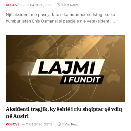
KOSOVË
13.04.2026, 11:19
1 Min Read
Një aksident me pasoja fatale ka ndodhur në Istog, ku ka
humbur jetën Enis Osmanaj si pasojë e një vetaksidenti.…
Aksidenti tragjik, ky është i riu shqiptar që vdiq
në Austri
KOSOVË
11.04.2026, 22:19
1 Min Read