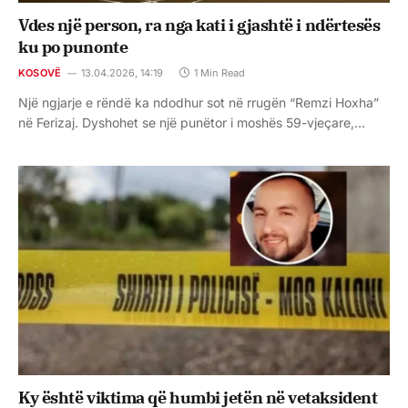
Vdes një person, ra nga kati i gjashtë i ndërtesës
ku po punonte
KOSOVË
13.04.2026, 14:19
1 Min Read
Një ngjarje e rëndë ka ndodhur sot në rrugën “Remzi Hoxha”
në Ferizaj. Dyshohet se një punëtor i moshës 59-vjeçare,…
Ky është viktima që humbi jetën në vetaksident