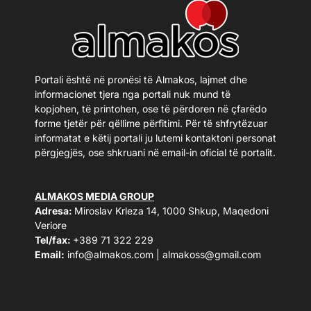
Portali është në pronësi të Almakos, lajmet dhe
informacionet tjera nga portali nuk mund të
kopjohen, të printohen, ose të përdoren në çfarëdo
forme tjetër për qëllime përfitimi. Për të shfrytëzuar
informatat e këtij portali ju lutemi kontaktoni personat
përgjegjës, ose shkruani në email-in oficial të portalit.
ALMAKOS MEDIA GROUP
Adresa:
Miroslav Krleza 14, 1000 Shkup, Maqedoni
Veriore
Tel/fax:
+389 71 322 229
Email:
info@almakos.com
|
almakoss@gmail.com