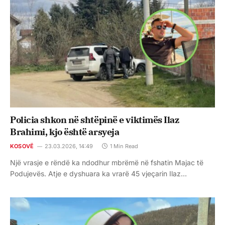
Policia shkon në shtëpinë e viktimës Ilaz
Brahimi, kjo është arsyeja
KOSOVË
23.03.2026, 14:49
1 Min Read
Një vrasje e rëndë ka ndodhur mbrëmë në fshatin Majac të
Podujevës. Atje e dyshuara ka vrarë 45 vjeçarin Ilaz…