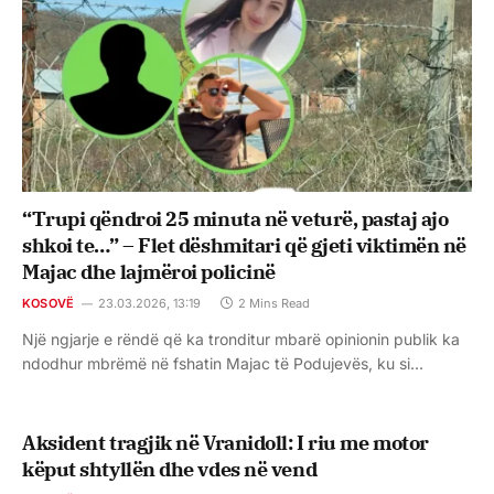
“Trupi qëndroi 25 minuta në veturë, pastaj ajo
shkoi te…” – Flet dëshmitari që gjeti viktimën në
Majac dhe lajmëroi policinë
KOSOVË
23.03.2026, 13:19
2 Mins Read
Një ngjarje e rëndë që ka tronditur mbarë opinionin publik ka
ndodhur mbrëmë në fshatin Majac të Podujevës, ku si…
Aksident tragjik në Vranidoll: I riu me motor
këput shtyllën dhe vdes në vend