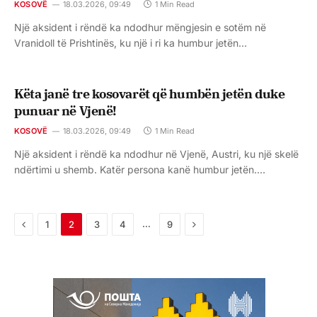
KOSOVË
18.03.2026, 09:49
1 Min Read
Një aksident i rëndë ka ndodhur mëngjesin e sotëm në
Vranidoll të Prishtinës, ku një i ri ka humbur jetën…
Këta janë tre kosovarët që humbën jetën duke
punuar në Vjenë!
KOSOVË
18.03.2026, 09:49
1 Min Read
Një aksident i rëndë ka ndodhur në Vjenë, Austri, ku një skelë
ndërtimi u shemb. Katër persona kanë humbur jetën.…
Previous
Next
…
1
2
3
4
9