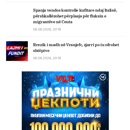
Spanja vendos kontrolle kufitare ndaj Italisë,
përshkallëzohet përplasja për fluksin e
migrantëve në Ceuta
08.08.2026, 20:19
Rrezik i madh në Vranjefc, zjarri po iu ofrohet
shtëpive
08.08.2026, 20:19