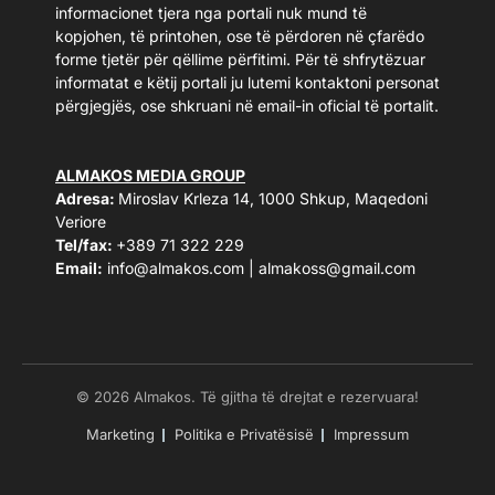
informacionet tjera nga portali nuk mund të
kopjohen, të printohen, ose të përdoren në çfarëdo
forme tjetër për qëllime përfitimi. Për të shfrytëzuar
informatat e këtij portali ju lutemi kontaktoni personat
përgjegjës, ose shkruani në email-in oficial të portalit.
ALMAKOS MEDIA GROUP
Adresa:
Miroslav Krleza 14, 1000 Shkup, Maqedoni
Veriore
Tel/fax:
+389 71 322 229
Email:
info@almakos.com
|
almakoss@gmail.com
© 2026 Almakos. Të gjitha të drejtat e rezervuara!
Marketing
Politika e Privatësisë
Impressum