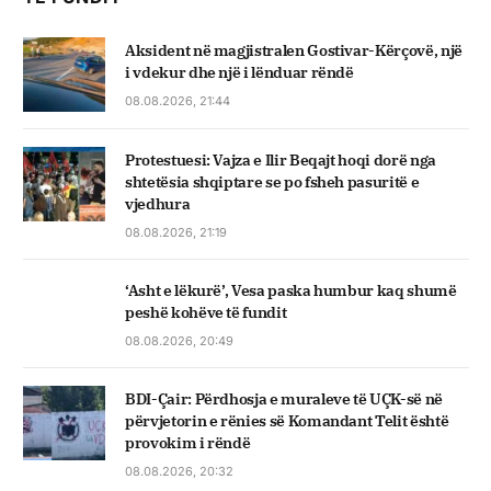
Aksident në magjistralen Gostivar-Kërçovë, një
i vdekur dhe një i lënduar rëndë
08.08.2026, 21:44
Protestuesi: Vajza e Ilir Beqajt hoqi dorë nga
shtetësia shqiptare se po fsheh pasuritë e
vjedhura
08.08.2026, 21:19
‘Asht e lëkurë’, Vesa paska humbur kaq shumë
peshë kohëve të fundit
08.08.2026, 20:49
BDI-Çair: Përdhosja e muraleve të UÇK-së në
përvjetorin e rënies së Komandant Telit është
provokim i rëndë
08.08.2026, 20:32