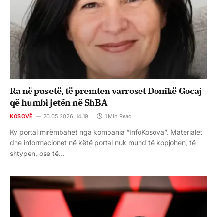
Ra në pusetë, të premten varroset Donikë Gocaj
që humbi jetën në ShBA
KOSOVË
20.05.2026, 14:19
1 Min Read
Ky portal mirëmbahet nga kompania “InfoKosova”. Materialet
dhe informacionet në këtë portal nuk mund të kopjohen, të
shtypen, ose të…