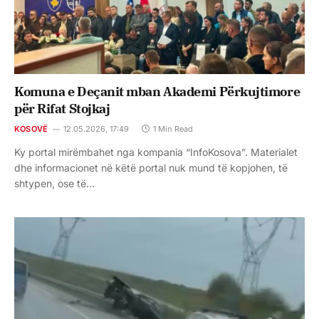
Komuna e Deçanit mban Akademi Përkujtimore
për Rifat Stojkaj
KOSOVË
12.05.2026, 17:49
1 Min Read
Ky portal mirëmbahet nga kompania “InfoKosova”. Materialet
dhe informacionet në këtë portal nuk mund të kopjohen, të
shtypen, ose të…