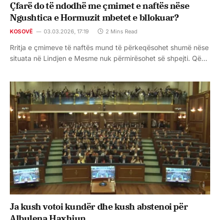
Çfarë do të ndodhë me çmimet e naftës nëse
Ngushtica e Hormuzit mbetet e bllokuar?
KOSOVË
03.03.2026, 17:19
2 Mins Read
Rritja e çmimeve të naftës mund të përkeqësohet shumë nëse
situata në Lindjen e Mesme nuk përmirësohet së shpejti. Që…
Ja kush votoi kundër dhe kush abstenoi për
Albulena Haxhiun