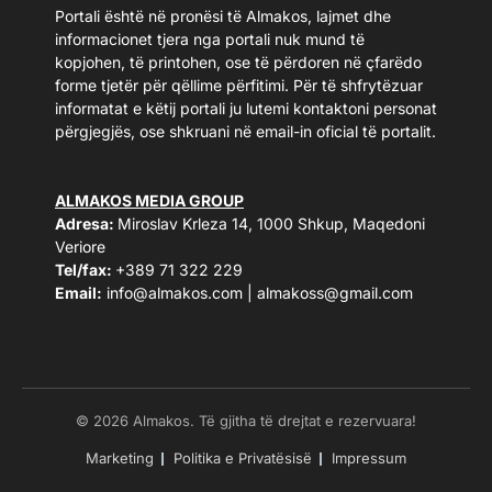
Portali është në pronësi të Almakos, lajmet dhe
informacionet tjera nga portali nuk mund të
kopjohen, të printohen, ose të përdoren në çfarëdo
forme tjetër për qëllime përfitimi. Për të shfrytëzuar
informatat e këtij portali ju lutemi kontaktoni personat
përgjegjës, ose shkruani në email-in oficial të portalit.
ALMAKOS MEDIA GROUP
Adresa:
Miroslav Krleza 14, 1000 Shkup, Maqedoni
Veriore
Tel/fax:
+389 71 322 229
Email:
info@almakos.com
|
almakoss@gmail.com
© 2026 Almakos. Të gjitha të drejtat e rezervuara!
Marketing
Politika e Privatësisë
Impressum