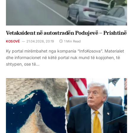
Vetaksident në autostradën Podujevë – Prishtinë
KOSOVË
21.04.2026, 20:19
1 Min Read
Ky portal mirëmbahet nga kompania “InfoKosova”. Materialet
dhe informacionet në këtë portal nuk mund të kopjohen, të
shtypen, ose të…