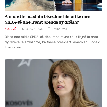
A mund të ndodhin bisedime historike mes
ShBA-së dhe Iranit brenda dy ditësh?
KOSOVË
15.04.2026, 20:19
2 Mins Read
Bisedimet midis ShBA-së dhe Iranit mund të rifillojnë brenda
dy ditëve të ardhshme, ka thënë presidenti amerikan, Donald
Trump për…