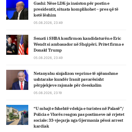
Gashi: Nëse LDK-ja insiston për postin e
presidentit, situata komplikohet – pres që të
ketë lëshim
05.08.2026, 23:49
Senati i SHBA konfirmon kandidaturën e Eric
Wendt si ambasador në Shqipëri. Pritet firma e
Donald Trump
05.08.2026, 23:49
Netanyahu sinjalizon veprime të njëanshme
ushtarake kundër Iranit pavarësisht
përpjekjeve rajonale për deeskalim
05.08.2026, 23:19
“U mbajt e fshehtë vdekja e turistes në Palasë”/
Policia e Vlorës reagon pas postimeve në rrjetet
sociale: 33-vjeçarja nga Gjermania pësoi arrest
kardiak