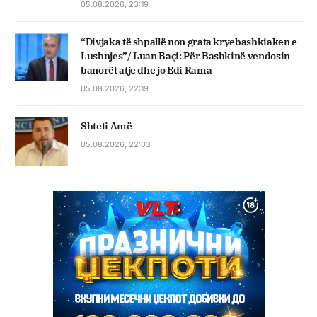
05.08.2026, 23:19
“Divjaka të shpallë non grata kryebashkiaken e
Lushnjes”/ Luan Baçi: Për Bashkinë vendosin
banorët atje dhe jo Edi Rama
05.08.2026, 22:19
Shteti Amë
05.08.2026, 22:03