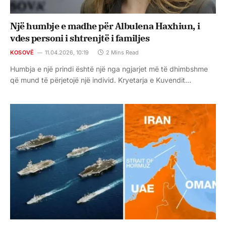
Një humbje e madhe për Albulena Haxhiun, i
vdes personi i shtrenjtë i familjes
KOSOVË
11.04.2026, 10:19
2 Mins Read
Humbja e një prindi është një nga ngjarjet më të dhimbshme
që mund të përjetojë një individ. Kryetarja e Kuvendit…