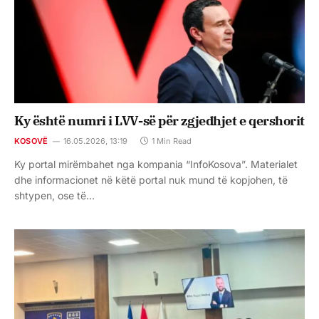
Ky është numri i LVV-së për zgjedhjet e qershorit
KOSOVË
16.05.2026, 13:19
1 Min Read
Ky portal mirëmbahet nga kompania “InfoKosova”. Materialet
dhe informacionet në këtë portal nuk mund të kopjohen, të
shtypen, ose të…