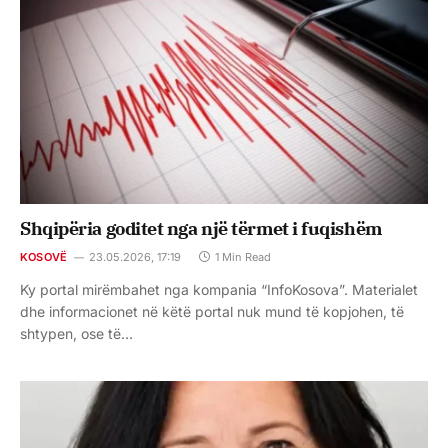
Shqipëria goditet nga një tërmet i fuqishëm
KOSOVË
23.05.2026, 17:19
1 Min Read
Ky portal mirëmbahet nga kompania “InfoKosova”. Materialet
dhe informacionet në këtë portal nuk mund të kopjohen, të
shtypen, ose të…