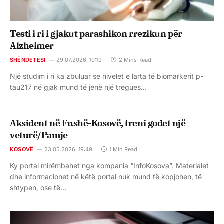
Testi i ri i gjakut parashikon rrezikun për
Alzheimer
SHËNDETËSI
29.07.2026, 10:19
2 Mins Read
Një studim i ri ka zbuluar se nivelet e larta të biomarkerit p-
tau217 në gjak mund të jenë një tregues…
Aksident në Fushë-Kosovë, treni godet një
veturë/Pamje
KOSOVË
23.05.2026, 19:49
1 Min Read
Ky portal mirëmbahet nga kompania “InfoKosova”. Materialet
dhe informacionet në këtë portal nuk mund të kopjohen, të
shtypen, ose të…