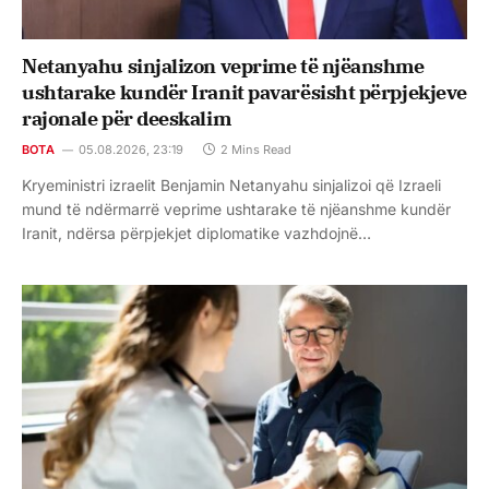
Netanyahu sinjalizon veprime të njëanshme
ushtarake kundër Iranit pavarësisht përpjekjeve
rajonale për deeskalim
BOTA
05.08.2026, 23:19
2 Mins Read
Kryeministri izraelit Benjamin Netanyahu sinjalizoi që Izraeli
mund të ndërmarrë veprime ushtarake të njëanshme kundër
Iranit, ndërsa përpjekjet diplomatike vazhdojnë…