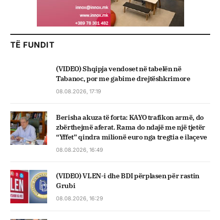
TË FUNDIT
(VIDEO) Shqipja vendoset në tabelën në
Tabanoc, por me gabime drejtëshkrimore
08.08.2026, 17:19
Berisha akuza të forta: KAYO trafikon armë, do
zbërthejmë aferat. Rama do ndajë me një tjetër
“Yffet” qindra milionë euro nga tregtia e ilaçeve
08.08.2026, 16:49
(VIDEO) VLEN-i dhe BDI përplasen për rastin
Grubi
08.08.2026, 16:29