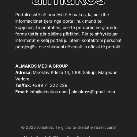
Portali është në pronësi të Almakos, lajmet dhe
informacionet tjera nga portali nuk mund të
kopjohen, të printohen, ose të përdoren në çfarëdo
forme tjetër për qëllime përfitimi. Për të shfrytëzuar
informatat e këtij portali ju lutemi kontaktoni personat
përgjegjës, ose shkruani në email-in oficial të portalit.
ALMAKOS MEDIA GROUP
Adresa:
Miroslav Krleza 14, 1000 Shkup, Maqedoni
Veriore
Tel/fax:
+389 71 322 229
Email:
info@almakos.com
|
almakoss@gmail.com
© 2026 Almakos. Të gjitha të drejtat e rezervuara!