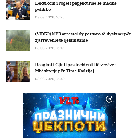
Leksikoni i vogël i papjekurisë së madhe
politike
08.08.2026, 16:25
(VIDEO) MPB arrestoi dy persona të dyshuar për
zjarrëvënie të qëllimshme
08.08.2026, 16:19
Reagimi i Gjinit pas incidentit të vezëve:
Mbështetje për Time Kadrijaj
08.08.2026, 15:49