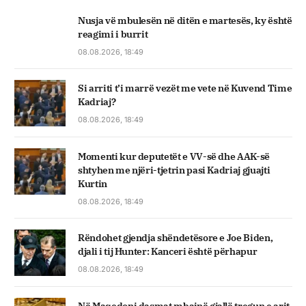
Nusja vë mbulesën në ditën e martesës, ky është
reagimi i burrit
08.08.2026, 18:49
Si arriti t’i marrë vezët me vete në Kuvend Time
Kadriaj?
08.08.2026, 18:49
Momenti kur deputetët e VV-së dhe AAK-së
shtyhen me njëri-tjetrin pasi Kadriaj gjuajti
Kurtin
08.08.2026, 18:49
Rëndohet gjendja shëndetësore e Joe Biden,
djali i tij Hunter: Kanceri është përhapur
08.08.2026, 18:49