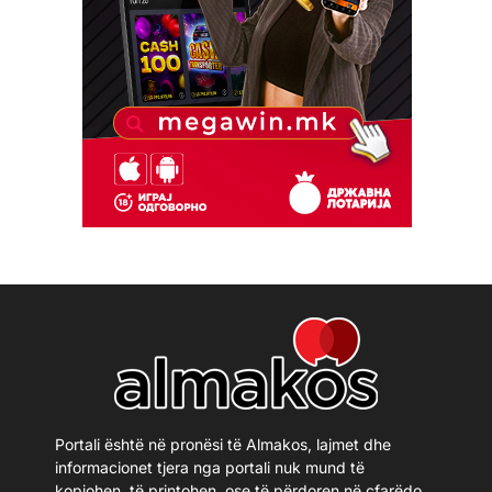
Portali është në pronësi të Almakos, lajmet dhe
informacionet tjera nga portali nuk mund të
kopjohen, të printohen, ose të përdoren në çfarëdo