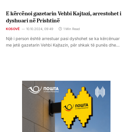
E kërcënoi gazetarin Vehbi Kajtazi, arrestohet i
dyshuari në Prishtinë
KOSOVË
10.10.2024, 09:49
1 Min Read
Një i person është arrestuar pasi dyshohet se ka kërcënuar
me jetë gazetarin Vehbi Kajtazin, për shkak të punës dhe…