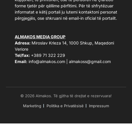
forme tjetër për qëllime përfitimi. Për të shfrytëzuar
informatat e këtij portali ju lutemi kontaktoni personat
përgjegjës, ose shkruani në email-in oficial të portalit.
ALMAKOS MEDIA GROUP
Adresa:
Miroslav Krleza 14, 1000 Shkup, Maqedoni
Veriore
Tel/fax:
+389 71 322 229
Email:
info@almakos.com
|
almakoss@gmail.com
© 2026 Almakos. Të gjitha të drejtat e rezervuara!
Marketing
Politika e Privatësisë
Impressum