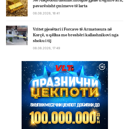
Në Maqedoni dasmat mbajnë gjallë tregun e arit,
pavarësisht çmimeve të larta
08.08.2026, 18:41
Vritet pjesëtari i Forcave të Armatosura në
Korçë, u qëllua me breshëri kallashnikovi nga
shoku i tij
08.08.2026, 17:49