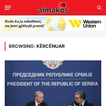
BROWSING:
KËRCËNUAR