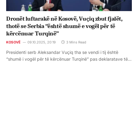
Dronët luftarakë në Kosovë, Vuçiq zbut fjalët,
thotë se Serbia “është shumë e vogël për të
kërcënuar Turqinë”
KOSOVË
09.10.2025, 20:19
3 Mins Read
Presidenti serb Aleksandar Vuçiq tha se vendi i tij është
“shumë i vogël për të kërcënuar Turqinë” pas deklaratave të…