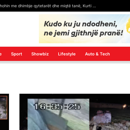
esazhi që lanë protestuesit në Bulevard (FOTO)
e
Sport
Showbiz
Lifestyle
Auto & Tech