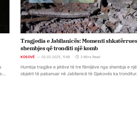
Tragjedia e Jabllanicës: Momenti shkatërrues
shembjes që tronditi një komb
KOSOVË
02.02.2025, 11:49
3 Mins Read
s
Humbja tragjike e jetëve të tre fëmijëve nga shembja e një
 e…
objekti të pabanuar në Jabllanicë të Gjakovës ka tronditu