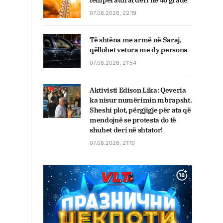
temperaturat deri në 40 gradë
07.08.2026, 22:19
Të shtëna me armë në Saraj,
qëllohet vetura me dy persona
07.08.2026, 21:54
Aktivisti Edison Lika: Qeveria
ka nisur numërimin mbrapsht.
Sheshi plot, përgjigje për ata që
mendojnë se protesta do të
shuhet deri në shtator!
07.08.2026, 21:19