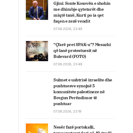
Gjini: Sonte Kosovën e shohin
me dhimbje qytetarët dhe
miqtë tanë, Kurti po ia qet
faqen e zezë vendit
07.08.2026, 23:49
“Çfarë pret SPAK-u”? Mesazhi
që lanë protestuesit në
Bulevard (FOTO)
07.08.2026, 23:49
Sulmet e ushtrisë izraelite dhe
pushtuesve synojnë 5
komunitete palestineze në
Bregun Perëndimor të
pushtuar
07.08.2026, 23:19
Nesër fazë portokalli,