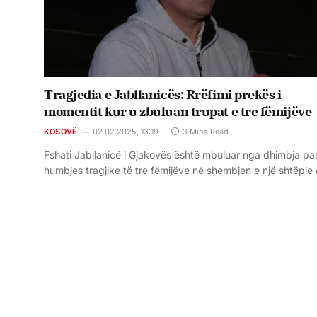
Tragjedia e Jabllanicës: Rrëfimi prekës i
momentit kur u zbuluan trupat e tre fëmijëve
KOSOVË
02.02.2025, 13:19
3 Mins Read
Fshati Jabllanicë i Gjakovës është mbuluar nga dhimbja pa
humbjes tragjike të tre fëmijëve në shembjen e një shtëpie