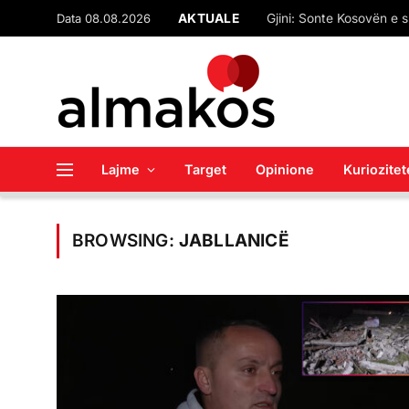
Data 08.08.2026
AKTUALE
“Çfarë pret SPAK-u”? M
Lajme
Target
Opinione
Kuriozitet
BROWSING:
JABLLANICË