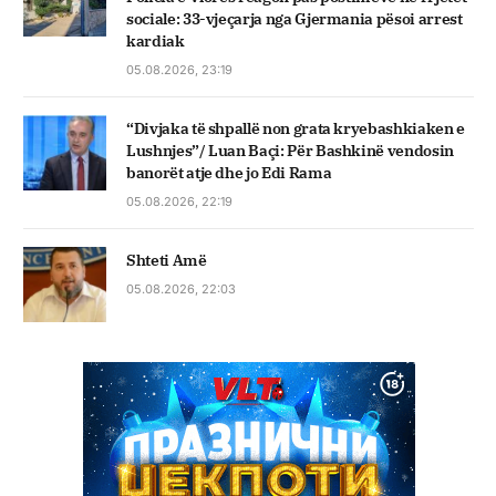
sociale: 33-vjeçarja nga Gjermania pësoi arrest
kardiak
05.08.2026, 23:19
“Divjaka të shpallë non grata kryebashkiaken e
Lushnjes”/ Luan Baçi: Për Bashkinë vendosin
banorët atje dhe jo Edi Rama
05.08.2026, 22:19
Shteti Amë
05.08.2026, 22:03