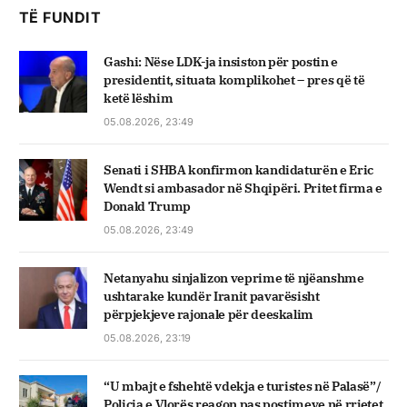
TË FUNDIT
Gashi: Nëse LDK-ja insiston për postin e
presidentit, situata komplikohet – pres që të
ketë lëshim
05.08.2026, 23:49
Senati i SHBA konfirmon kandidaturën e Eric
Wendt si ambasador në Shqipëri. Pritet firma e
Donald Trump
05.08.2026, 23:49
Netanyahu sinjalizon veprime të njëanshme
ushtarake kundër Iranit pavarësisht
përpjekjeve rajonale për deeskalim
05.08.2026, 23:19
“U mbajt e fshehtë vdekja e turistes në Palasë”/
Policia e Vlorës reagon pas postimeve në rrjetet