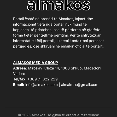
Portali është në pronësi të Almakos, lajmet dhe
informacionet tjera nga portali nuk mund të
kopjohen, të printohen, ose të përdoren në çfarëdo
forme tjetër për qëllime përfitimi. Për të shfrytëzuar
informatat e këtij portali ju lutemi kontaktoni personat
përgjegjës, ose shkruani në email-in oficial të portalit.
ALMAKOS MEDIA GROUP
Adresa:
Miroslav Krleza 14, 1000 Shkup, Maqedoni
Veriore
Tel/fax:
+389 71 322 229
Email:
info@almakos.com
|
almakoss@gmail.com
© 2026 Almakos. Të gjitha të drejtat e rezervuara!