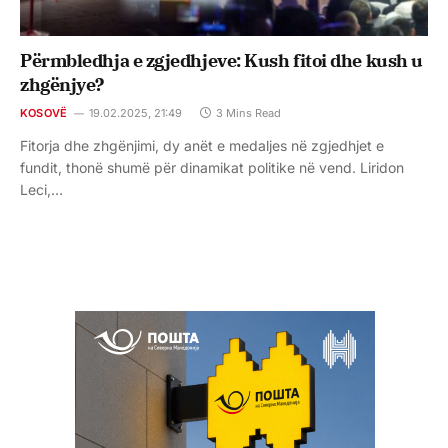
Përmbledhja e zgjedhjeve: Kush fitoi dhe kush u
zhgënjye?
KOSOVË
19.02.2025, 21:49
3 Mins Read
Fitorja dhe zhgënjimi, dy anët e medaljes në zgjedhjet e
fundit, thonë shumë për dinamikat politike në vend. Liridon
Leci,…