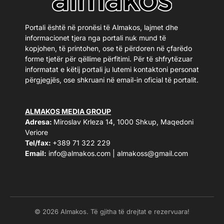
Portali është në pronësi të Almakos, lajmet dhe
informacionet tjera nga portali nuk mund të
kopjohen, të printohen, ose të përdoren në çfarëdo
forme tjetër për qëllime përfitimi. Për të shfrytëzuar
informatat e këtij portali ju lutemi kontaktoni personat
përgjegjës, ose shkruani në email-in oficial të portalit.
ALMAKOS MEDIA GROUP
Adresa:
Miroslav Krleza 14, 1000 Shkup, Maqedoni
Veriore
Tel/fax:
+389 71 322 229
Email:
info@almakos.com
|
almakoss@gmail.com
© 2026 Almakos. Të gjitha të drejtat e rezervuara!