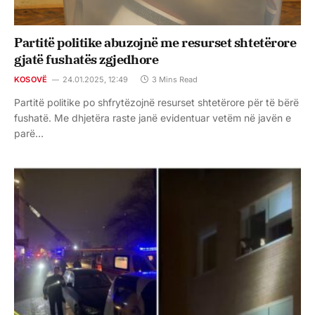
Partitë politike abuzojnë me resurset shtetërore
gjatë fushatës zgjedhore
KOSOVË
24.01.2025, 12:49
3 Mins Read
Partitë politike po shfrytëzojnë resurset shtetërore për të bërë
fushatë. Me dhjetëra raste janë evidentuar vetëm në javën e
parë…