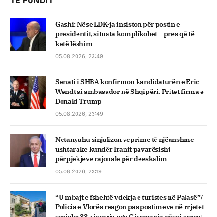
TË FUNDIT
Gashi: Nëse LDK-ja insiston për postin e
presidentit, situata komplikohet – pres që të
ketë lëshim
05.08.2026, 23:49
Senati i SHBA konfirmon kandidaturën e Eric
Wendt si ambasador në Shqipëri. Pritet firma e
Donald Trump
05.08.2026, 23:49
Netanyahu sinjalizon veprime të njëanshme
ushtarake kundër Iranit pavarësisht
përpjekjeve rajonale për deeskalim
05.08.2026, 23:19
“U mbajt e fshehtë vdekja e turistes në Palasë”/
Policia e Vlorës reagon pas postimeve në rrjetet
sociale: 33-vjeçarja nga Gjermania pësoi arrest