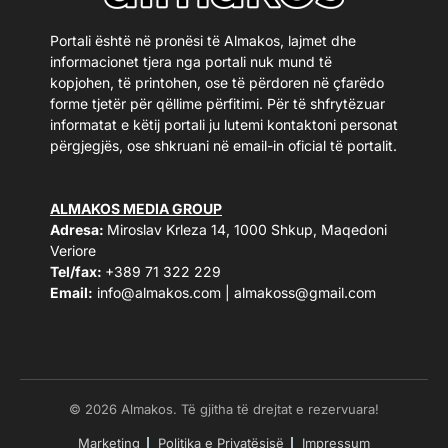
Portali është në pronësi të Almakos, lajmet dhe
informacionet tjera nga portali nuk mund të
kopjohen, të printohen, ose të përdoren në çfarëdo
forme tjetër për qëllime përfitimi. Për të shfrytëzuar
informatat e këtij portali ju lutemi kontaktoni personat
përgjegjës, ose shkruani në email-in oficial të portalit.
ALMAKOS MEDIA GROUP
Adresa:
Miroslav Krleza 14, 1000 Shkup, Maqedoni
Veriore
Tel/fax:
+389 71 322 229
Email:
info@almakos.com
|
almakoss@gmail.com
© 2026 Almakos. Të gjitha të drejtat e rezervuara!
Marketing
Politika e Privatësisë
Impressum