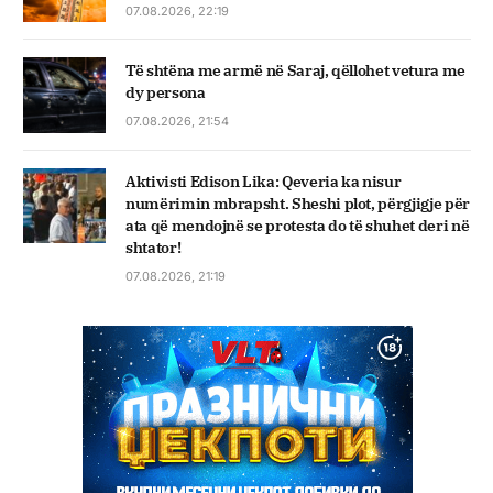
07.08.2026, 22:19
Të shtëna me armë në Saraj, qëllohet vetura me
dy persona
07.08.2026, 21:54
Aktivisti Edison Lika: Qeveria ka nisur
numërimin mbrapsht. Sheshi plot, përgjigje për
ata që mendojnë se protesta do të shuhet deri në
shtator!
07.08.2026, 21:19