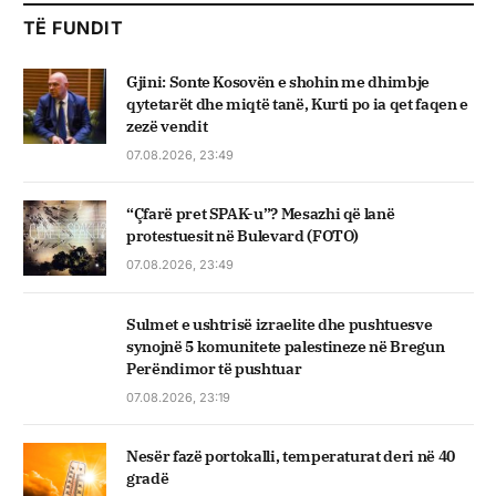
TË FUNDIT
Gjini: Sonte Kosovën e shohin me dhimbje
qytetarët dhe miqtë tanë, Kurti po ia qet faqen e
zezë vendit
07.08.2026, 23:49
“Çfarë pret SPAK-u”? Mesazhi që lanë
protestuesit në Bulevard (FOTO)
07.08.2026, 23:49
Sulmet e ushtrisë izraelite dhe pushtuesve
synojnë 5 komunitete palestineze në Bregun
Perëndimor të pushtuar
07.08.2026, 23:19
Nesër fazë portokalli, temperaturat deri në 40
gradë