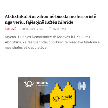
Abdixhiku: Kur zihen në biseda me terroristë
nga veriu, fajësojnë luftën hibride
KOSOVË
09.10.2024, 23:49
1 Min Read
Kryetari i Lidhjes Demokratike të Kosovës (LDK), Lumir
Abdixhiku, ka reaguar ndaj publikimit të bisedave telefonike
mes shefes së deputetëve…