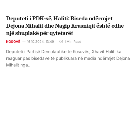
Deputeti i PDK-së, Haliti: Biseda ndërmjet
Dejona Mihalit dhe Nagip Krasniqit është edhe
një shuplakë për qytetarët
KOSOVË
16.10.2024, 13:49
1 Min Read
Deputeti i Partisë Demokratike të Kosovës, Xhavit Haliti ka
reaguar pas bisedave të publikuara në media ndërmjet Dejona
Mihalit nga…