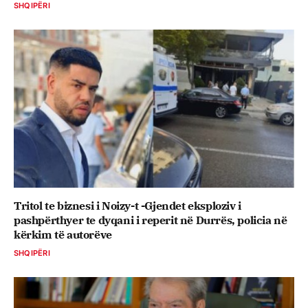
SHQIPËRI
Tritol te biznesi i Noizy-t -Gjendet eksploziv i
pashpërthyer te dyqani i reperit në Durrës, policia në
kërkim të autorëve
SHQIPËRI