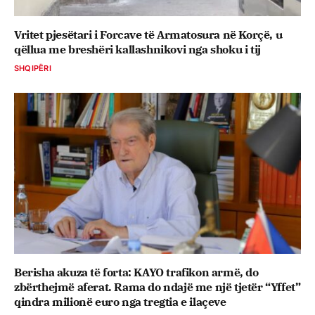
Vritet pjesëtari i Forcave të Armatosura në Korçë, u
qëllua me breshëri kallashnikovi nga shoku i tij
SHQIPËRI
Berisha akuza të forta: KAYO trafikon armë, do
zbërthejmë aferat. Rama do ndajë me një tjetër “Yffet”
qindra milionë euro nga tregtia e ilaçeve