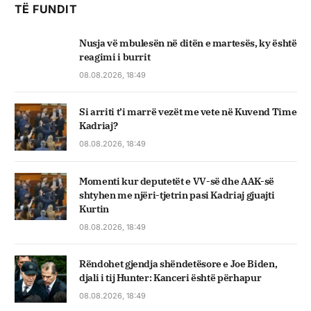
TË FUNDIT
Nusja vë mbulesën në ditën e martesës, ky është
reagimi i burrit
08.08.2026, 18:49
Si arriti t’i marrë vezët me vete në Kuvend Time
Kadriaj?
08.08.2026, 18:49
Momenti kur deputetët e VV-së dhe AAK-së
shtyhen me njëri-tjetrin pasi Kadriaj gjuajti
Kurtin
08.08.2026, 18:49
Rëndohet gjendja shëndetësore e Joe Biden,
djali i tij Hunter: Kanceri është përhapur
08.08.2026, 18:49