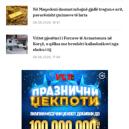
Në Maqedoni dasmat mbajnë gjallë tregun e arit,
pavarësisht çmimeve të larta
08.08.2026, 18:41
Vritet pjesëtari i Forcave të Armatosura në
Korçë, u qëllua me breshëri kallashnikovi nga
shoku i tij
08.08.2026, 17:49