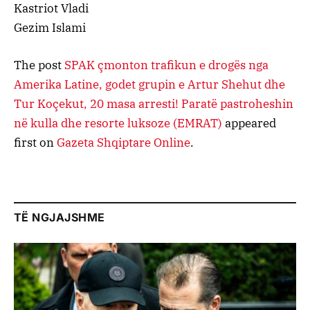
Kastriot Vladi
Gezim Islami
The post
SPAK çmonton trafikun e drogës nga
Amerika Latine, godet grupin e Artur Shehut dhe
Tur Koçekut, 20 masa arresti! Paratë pastroheshin
në kulla dhe resorte luksoze (EMRAT)
appeared
first on
Gazeta Shqiptare Online
.
TË NGJAJSHME