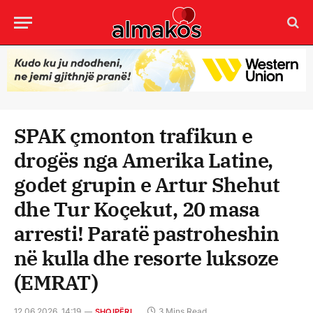
SPAK çmonton trafikun e
drogës nga Amerika Latine,
godet grupin e Artur Shehut
dhe Tur Koçekut, 20 masa
arresti! Paratë pastroheshin
në kulla dhe resorte luksoze
(EMRAT)
12.06.2026, 14:19
3 Mins Read
SHQIPËRI