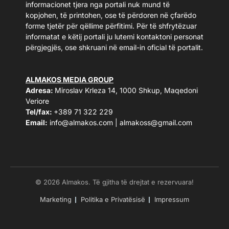
informacionet tjera nga portali nuk mund të
kopjohen, të printohen, ose të përdoren në çfarëdo
forme tjetër për qëllime përfitimi. Për të shfrytëzuar
informatat e këtij portali ju lutemi kontaktoni personat
përgjegjës, ose shkruani në email-in oficial të portalit.
ALMAKOS MEDIA GROUP
Adresa:
Miroslav Krleza 14, 1000 Shkup, Maqedoni
Veriore
Tel/fax:
+389 71 322 229
Email:
info@almakos.com
|
almakoss@gmail.com
© 2026 Almakos. Të gjitha të drejtat e rezervuara!
Marketing
Politika e Privatësisë
Impressum