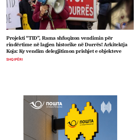
Projekti “TID”, Rama shfuqizon vendimin për
rindërtime në lagjen historike në Durrës! Arkitektja
Koja: Ky vendim delegjitimon prishjet e objekteve
SHQIPËRI