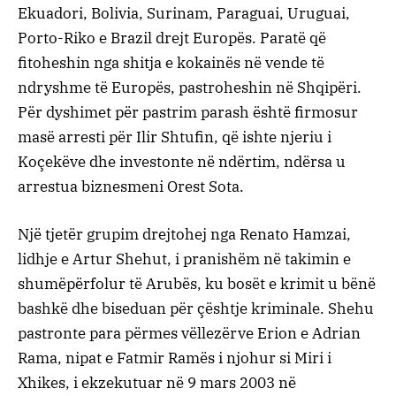
Ekuadori, Bolivia, Surinam, Paraguai, Uruguai,
Porto-Riko e Brazil drejt Europës. Paratë që
fitoheshin nga shitja e kokainës në vende të
ndryshme të Europës, pastroheshin në Shqipëri.
Për dyshimet për pastrim parash është firmosur
masë arresti për Ilir Shtufin, që ishte njeriu i
Koçekëve dhe investonte në ndërtim, ndërsa u
arrestua biznesmeni Orest Sota.
Një tjetër grupim drejtohej nga Renato Hamzai,
lidhje e Artur Shehut, i pranishëm në takimin e
shumëpërfolur të Arubës, ku bosët e krimit u bënë
bashkë dhe biseduan për çështje kriminale. Shehu
pastronte para përmes vëllezërve Erion e Adrian
Rama, nipat e Fatmir Ramës i njohur si Miri i
Xhikes, i ekzekutuar në 9 mars 2003 në