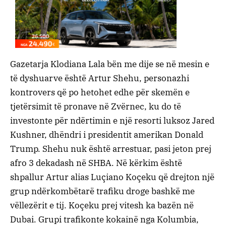
Gazetarja Klodiana Lala bën me dije se në mesin e
të dyshuarve është Artur Shehu, personazhi
kontrovers që po hetohet edhe për skemën e
tjetërsimit të pronave në Zvërnec, ku do të
investonte për ndërtimin e një resorti luksoz Jared
Kushner, dhëndri i presidentit amerikan Donald
Trump. Shehu nuk është arrestuar, pasi jeton prej
afro 3 dekadash në SHBA. Në kërkim është
shpallur Artur alias Luçiano Koçeku që drejton një
grup ndërkombëtarë trafiku droge bashkë me
vëllezërit e tij. Koçeku prej vitesh ka bazën në
Dubai. Grupi trafikonte kokainë nga Kolumbia,