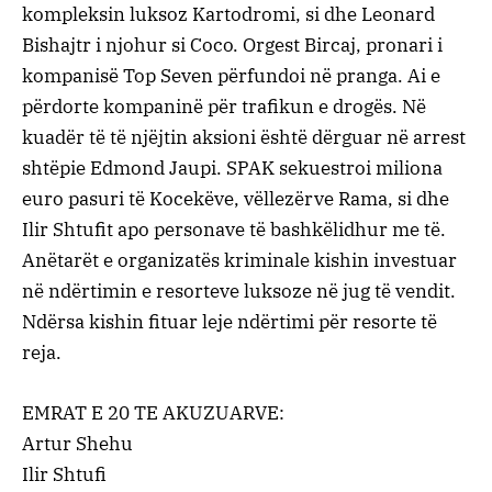
kompleksin luksoz Kartodromi, si dhe Leonard
Bishajtr i njohur si Coco. Orgest Bircaj, pronari i
kompanisë Top Seven përfundoi në pranga. Ai e
përdorte kompaninë për trafikun e drogës. Në
kuadër të të njëjtin aksioni është dërguar në arrest
shtëpie Edmond Jaupi. SPAK sekuestroi miliona
euro pasuri të Kocekëve, vëllezërve Rama, si dhe
Ilir Shtufit apo personave të bashkëlidhur me të.
Anëtarët e organizatës kriminale kishin investuar
në ndërtimin e resorteve luksoze në jug të vendit.
Ndërsa kishin fituar leje ndërtimi për resorte të
reja.
EMRAT E 20 TE AKUZUARVE:
Artur Shehu
Ilir Shtufi