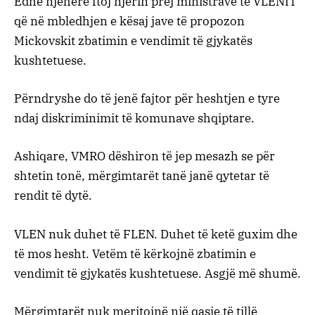
Edhe njëherë ftoj njërin prej ministrave të VLENIT
që në mbledhjen e kësaj jave të propozon
Mickovskit zbatimin e vendimit të gjykatës
kushtetuese.
Përndryshe do të jenë fajtor për heshtjen e tyre
ndaj diskriminimit të komunave shqiptare.
Ashiqare, VMRO dëshiron të jep mesazh se për
shtetin tonë, mërgimtarët tanë janë qytetar të
rendit të dytë.
VLEN nuk duhet të FLEN. Duhet të ketë guxim dhe
të mos hesht. Vetëm të kërkojnë zbatimin e
vendimit të gjykatës kushtetuese. Asgjë më shumë.
Mërgimtarët nuk meritojnë një qasje të tillë