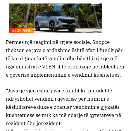
Përmes një reagimi në rrjete sociale, Snopce
thekson se java e ardhshme është afati i fundit për
të korrigjuar këtë vendim dhe bën thirrje që një
nga ministrat e VLEN-it të propozojë në mbledhjen
e qeverisë implementimin e vendimit kushtetues.
“Java që vjen është java e fundit ku mundet të
ndryshohet vendimi i qeverisë për numrin e
këshilltarëve duke e zbatuar vendimin e gjykatës
kushtetuese se nuk ka më ndarje të qytetarëve në
rezident dhe jorezident.