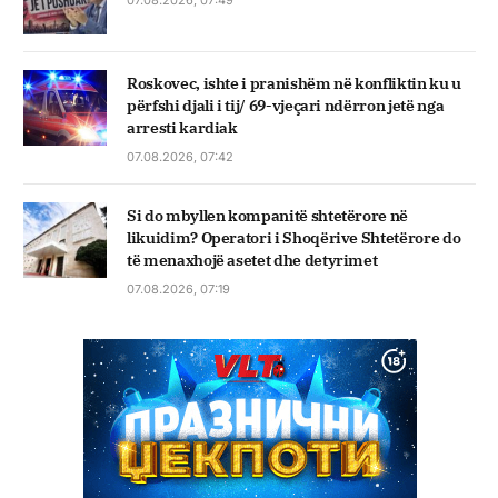
07.08.2026, 07:49
Roskovec, ishte i pranishëm në konfliktin ku u
përfshi djali i tij/ 69-vjeçari ndërron jetë nga
arresti kardiak
07.08.2026, 07:42
Si do mbyllen kompanitë shtetërore në
likuidim? Operatori i Shoqërive Shtetërore do
të menaxhojë asetet dhe detyrimet
07.08.2026, 07:19