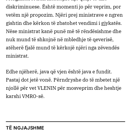
diskriminuese. Është momenti jo për veprim, por
vetëm një propozim. Njëri prej ministrave e ngren
gishtin dhe kërkon të zbatohet vendimi i gjykatës.
Nëse ministrat kanë punë më të rëndësishme dhe
nuk mund të shkojnë në mbledhje të qeverisë,
atëherë fjalë mund të kërkojë njëri nga zëvendës
ministrat.
Edhe njëherë, java që vjen është java e fundit.
Pastaj dot jetë vonë. Përndryshe do të mbetet një
njollë për vet VLENIN për mosveprim dhe heshtje
karshi VMRO-së.
TË NGJAJSHME