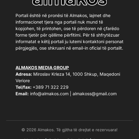
Portali është në pronësi të Almakos, lajmet dhe
informacionet tjera nga portali nuk mund të
kopjohen, të printohen, ose të përdoren në çfarëdo
forme tjetër për qëllime përfitimi. Për të shfrytëzuar
informatat e këtij portali ju lutemi kontaktoni personat
përgjegjës, ose shkruani në email-in oficial të portalit.
ALMAKOS MEDIA GROUP
Adresa:
Miroslav Krleza 14, 1000 Shkup, Maqedoni
Veriore
Tel/fax:
+389 71 322 229
Email:
info@almakos.com
|
almakoss@gmail.com
© 2026 Almakos. Të gjitha të drejtat e rezervuara!