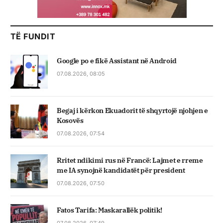
TË FUNDIT
Google po e fikë Assistant në Android
07.08.2026, 08:05
Begaj i kërkon Ekuadorit të shqyrtojë njohjen e
Kosovës
07.08.2026, 07:54
Rritet ndikimi rus në Francë: Lajmet e rreme
me IA synojnë kandidatët për president
07.08.2026, 07:50
Fatos Tarifa: Maskarallëk politik!