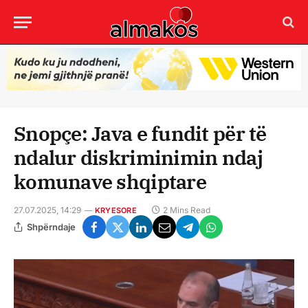
Snopçe: Java e fundit për të
ndalur diskriminimin ndaj
komunave shqiptare
27.07.2025, 14:29
2 Mins Read
KRYESORE
Shpërndaje