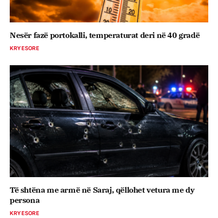
Nesër fazë portokalli, temperaturat deri në 40 gradë
KRYESORE
Të shtëna me armë në Saraj, qëllohet vetura me dy
persona
KRYESORE