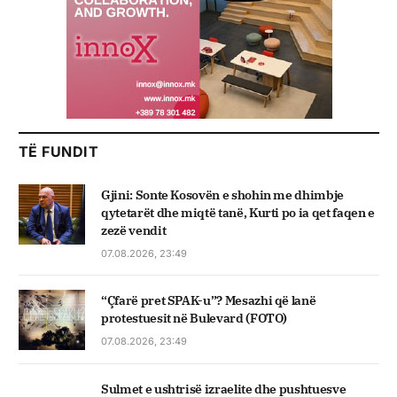
TË FUNDIT
Gjini: Sonte Kosovën e shohin me dhimbje
qytetarët dhe miqtë tanë, Kurti po ia qet faqen e
zezë vendit
07.08.2026, 23:49
“Çfarë pret SPAK-u”? Mesazhi që lanë
protestuesit në Bulevard (FOTO)
07.08.2026, 23:49
Sulmet e ushtrisë izraelite dhe pushtuesve