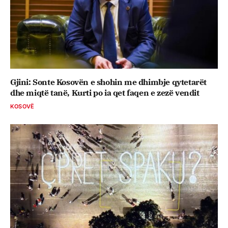
Gjini: Sonte Kosovën e shohin me dhimbje qytetarët
dhe miqtë tanë, Kurti po ia qet faqen e zezë vendit
KOSOVË