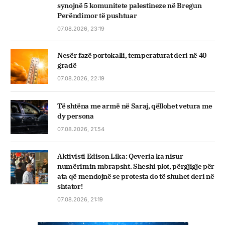
synojnë 5 komunitete palestineze në Bregun
Perëndimor të pushtuar
07.08.2026, 23:19
Nesër fazë portokalli, temperaturat deri në 40
gradë
07.08.2026, 22:19
Të shtëna me armë në Saraj, qëllohet vetura me
dy persona
07.08.2026, 21:54
Aktivisti Edison Lika: Qeveria ka nisur
numërimin mbrapsht. Sheshi plot, përgjigje për
ata që mendojnë se protesta do të shuhet deri në
shtator!
07.08.2026, 21:19