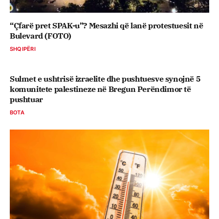
“Çfarë pret SPAK-u”? Mesazhi që lanë protestuesit në
Bulevard (FOTO)
SHQIPËRI
Sulmet e ushtrisë izraelite dhe pushtuesve synojnë 5
komunitete palestineze në Bregun Perëndimor të
pushtuar
BOTA