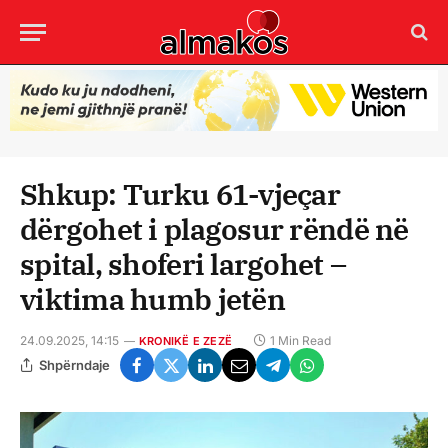
Shkup: Turku 61-vjeçar
dërgohet i plagosur rëndë në
spital, shoferi largohet –
viktima humb jetën
24.09.2025, 14:15
1 Min Read
KRONIKË E ZEZË
Shpërndaje