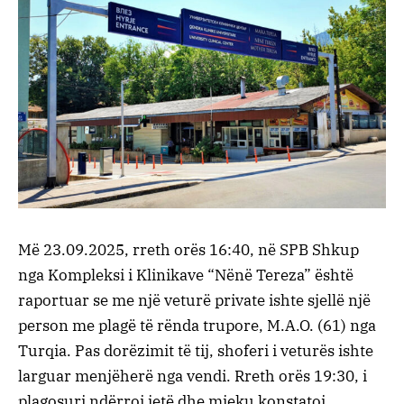
Më 23.09.2025, rreth orës 16:40, në SPB Shkup
nga Kompleksi i Klinikave “Nënë Tereza” është
raportuar se me një veturë private ishte sjellë një
person me plagë të rënda trupore, M.A.O. (61) nga
Turqia. Pas dorëzimit të tij, shoferi i veturës ishte
larguar menjëherë nga vendi. Rreth orës 19:30, i
plagosuri ndërroi jetë dhe mjeku konstatoi