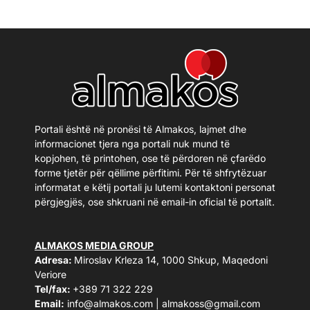
Portali është në pronësi të Almakos, lajmet dhe
informacionet tjera nga portali nuk mund të
kopjohen, të printohen, ose të përdoren në çfarëdo
forme tjetër për qëllime përfitimi. Për të shfrytëzuar
informatat e këtij portali ju lutemi kontaktoni personat
përgjegjës, ose shkruani në email-in oficial të portalit.
ALMAKOS MEDIA GROUP
Adresa:
Miroslav Krleza 14, 1000 Shkup, Maqedoni
Veriore
Tel/fax:
+389 71 322 229
Email:
info@almakos.com
|
almakoss@gmail.com