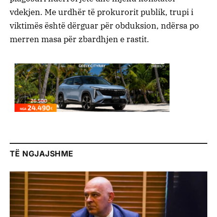
vdekjen. Me urdhër të prokurorit publik, trupi i
viktimës është dërguar për obduksion, ndërsa po
merren masa për zbardhjen e rastit.
TË NGJAJSHME