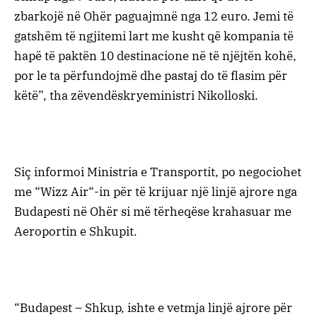
zbarkojë në Ohër paguajmnë nga 12 euro. Jemi të
gatshëm të ngjitemi lart me kusht që kompania të
hapë të paktën 10 destinacione në të njëjtën kohë,
por le ta përfundojmë dhe pastaj do të flasim për
këtë”, tha zëvendëskryeministri Nikolloski.
Siç informoi Ministria e Transportit, po negociohet
me “Wizz Air“-in për të krijuar një linjë ajrore nga
Budapesti në Ohër si më tërheqëse krahasuar me
Aeroportin e Shkupit.
“Budapest – Shkup, ishte e vetmja linjë ajrore për