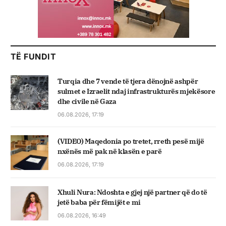
TË FUNDIT
Turqia dhe 7 vende të tjera dënojnë ashpër
sulmet e Izraelit ndaj infrastrukturës mjekësore
dhe civile në Gaza
06.08.2026, 17:19
(VIDEO) Maqedonia po tretet, rreth pesë mijë
nxënës më pak në klasën e parë
06.08.2026, 17:19
Xhuli Nura: Ndoshta e gjej një partner që do të
jetë baba për fëmijët e mi
06.08.2026, 16:49