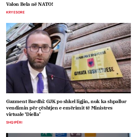
Valon Bela në NATO!
KRYESORE
Gazment Bardhi: GJK po shkel ligjin, nuk ka shpallur
vendimin për çështjen e emërimit të Ministres
virtuale ‘Diella’
SHQIPËRI