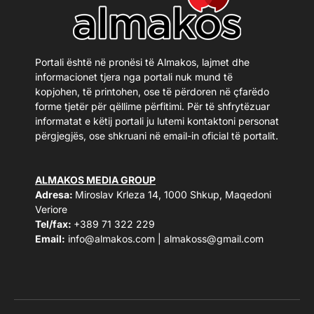
Portali është në pronësi të Almakos, lajmet dhe
informacionet tjera nga portali nuk mund të
kopjohen, të printohen, ose të përdoren në çfarëdo
forme tjetër për qëllime përfitimi. Për të shfrytëzuar
informatat e këtij portali ju lutemi kontaktoni personat
përgjegjës, ose shkruani në email-in oficial të portalit.
ALMAKOS MEDIA GROUP
Adresa:
Miroslav Krleza 14, 1000 Shkup, Maqedoni
Veriore
Tel/fax:
+389 71 322 229
Email:
info@almakos.com
|
almakoss@gmail.com