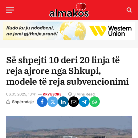
Së shpejti 10 deri 20 linja të
reja ajrore nga Shkupi,
modele të reja subvencionimi
06.05.2025, 13:41
3 Mins Read
KRYESORE
Shpërndaje