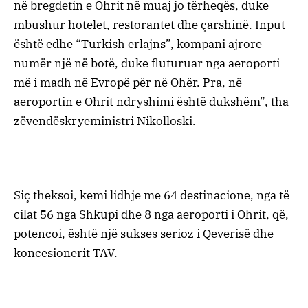
në bregdetin e Ohrit në muaj jo tërheqës, duke
mbushur hotelet, restorantet dhe çarshinë. Input
është edhe “Turkish erlajns”, kompani ajrore
numër një në botë, duke fluturuar nga aeroporti
më i madh në Evropë për në Ohër. Pra, në
aeroportin e Ohrit ndryshimi është dukshëm”, tha
zëvendëskryeministri Nikolloski.
Siç theksoi, kemi lidhje me 64 destinacione, nga të
cilat 56 nga Shkupi dhe 8 nga aeroporti i Ohrit, që,
potencoi, është një sukses serioz i Qeverisë dhe
koncesionerit TAV.