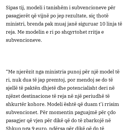
Sipas tij, modeli i tanishëm i subvencioneve për
pasagjerët që vijnë po jep rezultate, siç thotë
ministri, brenda pak muaj janë siguruar 10 linja të
reja. Me modelin e ri po shqyrtohet rritja e
subvencioneve.
“Me njerëzit nga ministria punoj për një model të
ri, nuk dua të jap premtoj, por mendoj se do të
sjellë të paktën dhjetë dhe potencialisht deri në
njëzet destinacione të reja në një periudhë të
shkurtër kohore. Modeli është që duam t’i rrisim
subvencionet. Për momentin paguajmë për çdo
pasagjer që vjen për dikë që do të zbarkojë në
Shkup nga 9 euro, ndërsa për dikë që do të