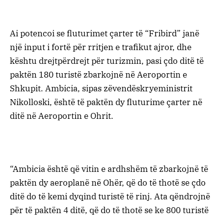
Ai potencoi se fluturimet çarter të “Fribird” janë
një input i fortë për rritjen e trafikut ajror, dhe
kështu drejtpërdrejt për turizmin, pasi çdo ditë të
paktën 180 turistë zbarkojnë në Aeroportin e
Shkupit. Ambicia, sipas zëvendëskryeministrit
Nikolloski, është të paktën dy fluturime çarter në
ditë në Aeroportin e Ohrit.
“Ambicia është që vitin e ardhshëm të zbarkojnë të
paktën dy aeroplanë në Ohër, që do të thotë se çdo
ditë do të kemi dyqind turistë të rinj. Ata qëndrojnë
për të paktën 4 ditë, që do të thotë se ke 800 turistë