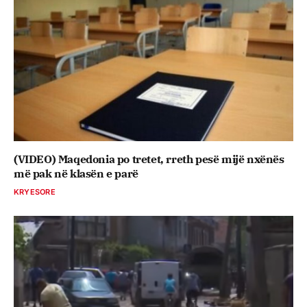
(VIDEO) Maqedonia po tretet, rreth pesë mijë nxënës
më pak në klasën e parë
KRYESORE