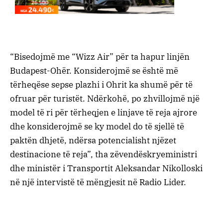
“Bisedojmë me “Wizz Air” për ta hapur linjën
Budapest-Ohër. Konsiderojmë se është më
tërheqëse sepse plazhi i Ohrit ka shumë për të
ofruar për turistët. Ndërkohë, po zhvillojmë një
model të ri për tërheqjen e linjave të reja ajrore
dhe konsiderojmë se ky model do të sjellë të
paktën dhjetë, ndërsa potencialisht njëzet
destinacione të reja”, tha zëvendëskryeministri
dhe ministër i Transportit Aleksandar Nikolloski
në një intervistë të mëngjesit në Radio Lider.