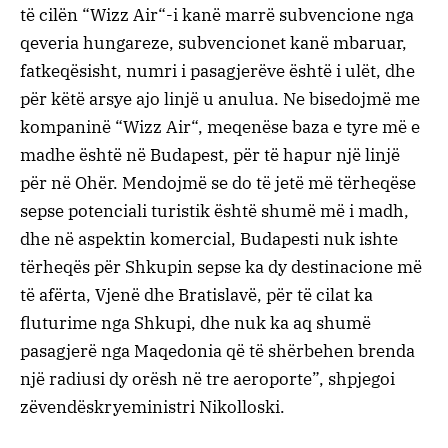
të cilën “Wizz Air“-i kanë marrë subvencione nga
qeveria hungareze, subvencionet kanë mbaruar,
fatkeqësisht, numri i pasagjerëve është i ulët, dhe
për këtë arsye ajo linjë u anulua. Ne bisedojmë me
kompaninë “Wizz Air“, meqenëse baza e tyre më e
madhe është në Budapest, për të hapur një linjë
për në Ohër. Mendojmë se do të jetë më tërheqëse
sepse potenciali turistik është shumë më i madh,
dhe në aspektin komercial, Budapesti nuk ishte
tërheqës për Shkupin sepse ka dy destinacione më
të afërta, Vjenë dhe Bratislavë, për të cilat ka
fluturime nga Shkupi, dhe nuk ka aq shumë
pasagjerë nga Maqedonia që të shërbehen brenda
një radiusi dy orësh në tre aeroporte”, shpjegoi
zëvendëskryeministri Nikolloski.