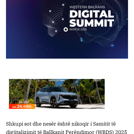
Shkupi sot dhe nesër është nikoqir i Samitit të
digjitalizimit të Ballkanit Perëndimor (WBDS) 2025