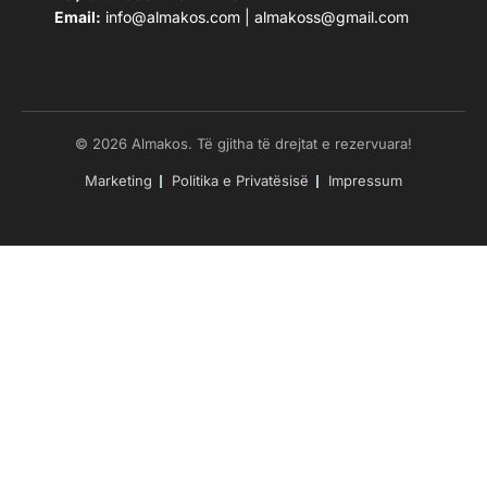
Email:
info@almakos.com
|
almakoss@gmail.com
© 2026 Almakos. Të gjitha të drejtat e rezervuara!
Marketing
Politika e Privatësisë
Impressum