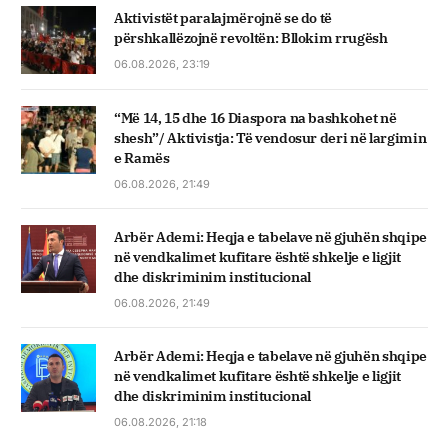
Aktivistët paralajmërojnë se do të
përshkallëzojnë revoltën: Bllokim rrugësh
06.08.2026, 23:19
“Më 14, 15 dhe 16 Diaspora na bashkohet në
shesh”/ Aktivistja: Të vendosur deri në largimin
e Ramës
06.08.2026, 21:49
Arbër Ademi: Heqja e tabelave në gjuhën shqipe
në vendkalimet kufitare është shkelje e ligjit
dhe diskriminim institucional
06.08.2026, 21:49
Arbër Ademi: Heqja e tabelave në gjuhën shqipe
në vendkalimet kufitare është shkelje e ligjit
dhe diskriminim institucional
06.08.2026, 21:18