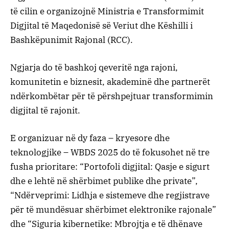
të cilin e organizojnë Ministria e Transformimit
Digjital të Maqedonisë së Veriut dhe Këshilli i
Bashkëpunimit Rajonal (RCC).
Ngjarja do të bashkoj qeveritë nga rajoni,
komunitetin e biznesit, akademinë dhe partnerët
ndërkombëtar për të përshpejtuar transformimin
digjital të rajonit.
E organizuar në dy faza – kryesore dhe
teknologjike – WBDS 2025 do të fokusohet në tre
fusha prioritare: “Portofoli digjital: Qasje e sigurt
dhe e lehtë në shërbimet publike dhe private”,
“Ndërveprimi: Lidhja e sistemeve dhe regjistrave
për të mundësuar shërbimet elektronike rajonale”
dhe “Siguria kibernetike: Mbrojtja e të dhënave