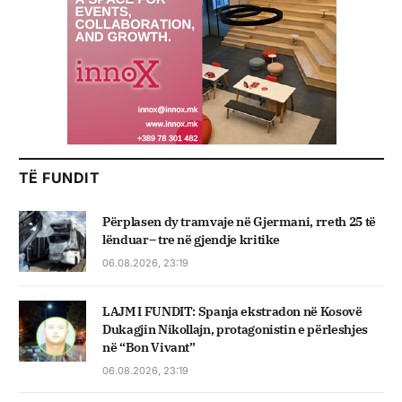
TË FUNDIT
Përplasen dy tramvaje në Gjermani, rreth 25 të
lënduar– tre në gjendje kritike
06.08.2026, 23:19
LAJM I FUNDIT: Spanja ekstradon në Kosovë
Dukagjin Nikollajn, protagonistin e përleshjes
në “Bon Vivant”
06.08.2026, 23:19