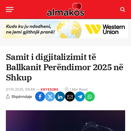
Samit i digjitalizimit të
Ballkanit Perëndimor 2025 në
Shkup
01.10.2025, 09:49
1 Min Read
KRYESORE
Shpërndaje