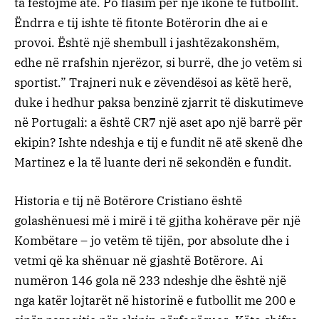
ta festojmë atë. Po flasim për një ikonë të futbollit.
Ëndrra e tij ishte të fitonte Botërorin dhe ai e
provoi. Është një shembull i jashtëzakonshëm,
edhe në rrafshin njerëzor, si burrë, dhe jo vetëm si
sportist.” Trajneri nuk e zëvendësoi as këtë herë,
duke i hedhur paksa benzinë zjarrit të diskutimeve
në Portugali: a është CR7 një aset apo një barrë për
ekipin? Ishte ndeshja e tij e fundit në atë skenë dhe
Martinez e la të luante deri në sekondën e fundit.
Historia e tij në Botërore Cristiano është
golashënuesi më i mirë i të gjitha kohërave për një
Kombëtare – jo vetëm të tijën, por absolute dhe i
vetmi që ka shënuar në gjashtë Botërore. Ai
numëron 146 gola në 233 ndeshje dhe është një
nga katër lojtarët në historinë e futbollit me 200 e