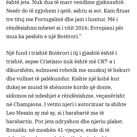
është jeta. Nuk dua të marr vendime gjaknxehtë.
Nesër do të zgjohem i qetë, ashtu si sot. Kam fituar
tre tituj me Portugalinë dhe jam i lumtur. Më i
rëndësishmi mbetet ai i vitit 2016; Evropiani për
mua ka peshën e një Botërori.”
Një fund i trishtë Botërori i tij i gjashtë është i
trishtë, sepse Cristiano nuk është më CR7-a i
dikurshëm, sulmuesi robotik me muskuj të hekurt
dhe vullnet të palëkundur. Kishte një kohë kur
dukej se mund të shënonte kurdo që donte,
sidomos në ndeshjet e rëndësishme, veçanërisht
në Champions. I vetmi njeri i autorizuar ta shihte
Leo Messin sy më sy, si i barabartë me të
barabartin. Por jeta ndryshon dhe njeriu plaket.
Ronaldo, në moshën 41-vjeçare, ende di të