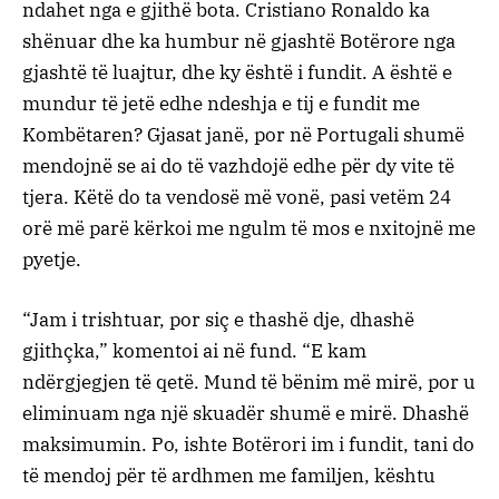
ndahet nga e gjithë bota. Cristiano Ronaldo ka
shënuar dhe ka humbur në gjashtë Botërore nga
gjashtë të luajtur, dhe ky është i fundit. A është e
mundur të jetë edhe ndeshja e tij e fundit me
Kombëtaren? Gjasat janë, por në Portugali shumë
mendojnë se ai do të vazhdojë edhe për dy vite të
tjera. Këtë do ta vendosë më vonë, pasi vetëm 24
orë më parë kërkoi me ngulm të mos e nxitojnë me
pyetje.
“Jam i trishtuar, por siç e thashë dje, dhashë
gjithçka,” komentoi ai në fund. “E kam
ndërgjegjen të qetë. Mund të bënim më mirë, por u
eliminuam nga një skuadër shumë e mirë. Dhashë
maksimumin. Po, ishte Botërori im i fundit, tani do
të mendoj për të ardhmen me familjen, kështu