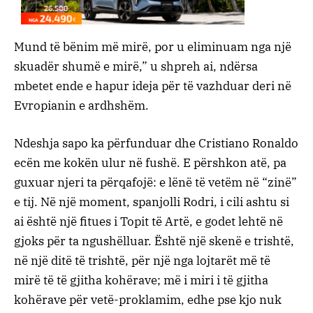
Mund të bënim më mirë, por u eliminuam nga një
skuadër shumë e mirë,” u shpreh ai, ndërsa
mbetet ende e hapur ideja për të vazhduar deri në
Evropianin e ardhshëm.
Ndeshja sapo ka përfunduar dhe Cristiano Ronaldo
ecën me kokën ulur në fushë. E përshkon atë, pa
guxuar njeri ta përqafojë: e lënë të vetëm në “zinë”
e tij. Në një moment, spanjolli Rodri, i cili ashtu si
ai është një fitues i Topit të Artë, e godet lehtë në
gjoks për ta ngushëlluar. Është një skenë e trishtë,
në një ditë të trishtë, për një nga lojtarët më të
mirë të të gjitha kohërave; më i miri i të gjitha
kohërave për vetë-proklamim, edhe pse kjo nuk