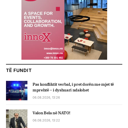
TË FUNDIT
Pas konfliktit verbal, i pret dorën me mjet të
mprehtë – i dyshuari ndalohet
06.08.2026, 13:26
Valon Bela në NATO!
06.08.2026, 13:22