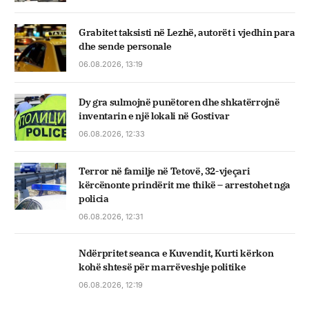
Grabitet taksisti në Lezhë, autorët i vjedhin para
dhe sende personale
06.08.2026, 13:19
Dy gra sulmojnë punëtoren dhe shkatërrojnë
inventarin e një lokali në Gostivar
06.08.2026, 12:33
Terror në familje në Tetovë, 32-vjeçari
kërcënonte prindërit me thikë – arrestohet nga
policia
06.08.2026, 12:31
Ndërpritet seanca e Kuvendit, Kurti kërkon
kohë shtesë për marrëveshje politike
06.08.2026, 12:19