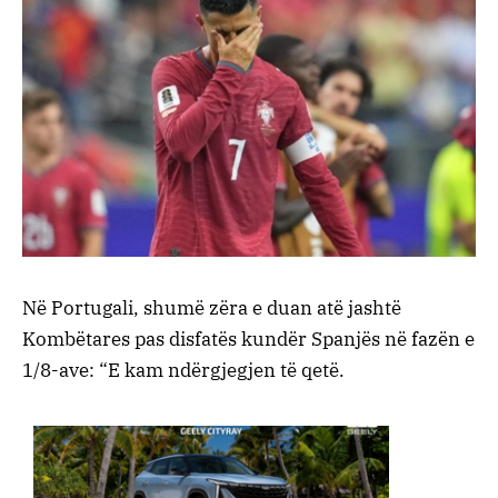
Në Portugali, shumë zëra e duan atë jashtë
Kombëtares pas disfatës kundër Spanjës në fazën e
1/8-ave: “E kam ndërgjegjen të qetë.