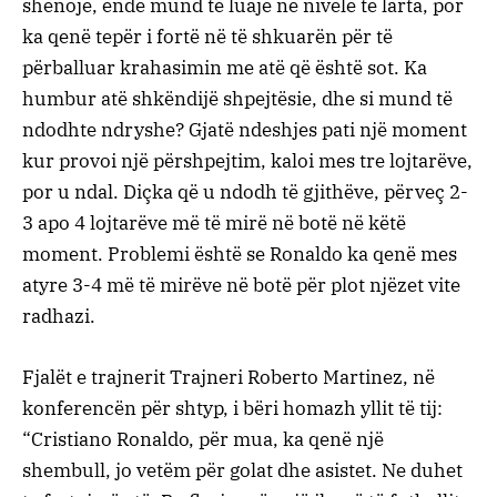
shënojë, ende mund të luajë në nivele të larta, por
ka qenë tepër i fortë në të shkuarën për të
përballuar krahasimin me atë që është sot. Ka
humbur atë shkëndijë shpejtësie, dhe si mund të
ndodhte ndryshe? Gjatë ndeshjes pati një moment
kur provoi një përshpejtim, kaloi mes tre lojtarëve,
por u ndal. Diçka që u ndodh të gjithëve, përveç 2-
3 apo 4 lojtarëve më të mirë në botë në këtë
moment. Problemi është se Ronaldo ka qenë mes
atyre 3-4 më të mirëve në botë për plot njëzet vite
radhazi.
Fjalët e trajnerit Trajneri Roberto Martinez, në
konferencën për shtyp, i bëri homazh yllit të tij:
“Cristiano Ronaldo, për mua, ka qenë një
shembull, jo vetëm për golat dhe asistet. Ne duhet