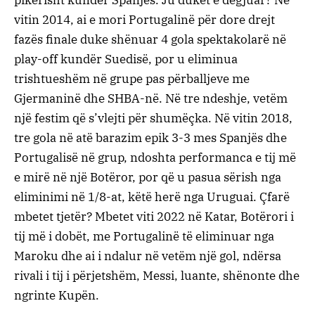
vitin 2014, ai e mori Portugalinë për dore drejt
fazës finale duke shënuar 4 gola spektakolarë në
play-off kundër Suedisë, por u eliminua
trishtueshëm në grupe pas përballjeve me
Gjermaninë dhe SHBA-në. Në tre ndeshje, vetëm
një festim që s’vlejti për shumëçka. Në vitin 2018,
tre gola në atë barazim epik 3-3 mes Spanjës dhe
Portugalisë në grup, ndoshta performanca e tij më
e mirë në një Botëror, por që u pasua sërish nga
eliminimi në 1/8-at, këtë herë nga Uruguai. Çfarë
mbetet tjetër? Mbetet viti 2022 në Katar, Botërori i
tij më i dobët, me Portugalinë të eliminuar nga
Maroku dhe ai i ndalur në vetëm një gol, ndërsa
rivali i tij i përjetshëm, Messi, luante, shënonte dhe
ngrinte Kupën.