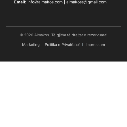
Email:
info@almakos.com
|
almakoss@gmail.com
© 2026 Almakos. Të gjitha të drejtat e rezervuara!
Marketing
Politika e Privatësisë
Impressum