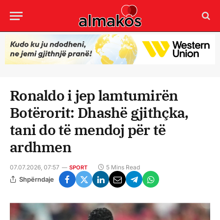
Ronaldo i jep lamtumirën
Botërorit: Dhashë gjithçka,
tani do të mendoj për të
ardhmen
07.07.2026, 07:57
5 Mins Read
SPORT
Shpërndaje