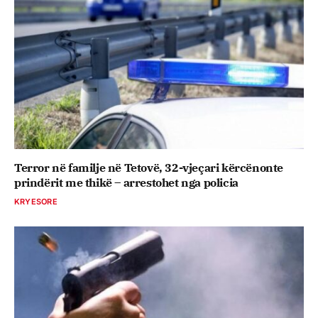
Terror në familje në Tetovë, 32-vjeçari kërcënonte
prindërit me thikë – arrestohet nga policia
KRYESORE