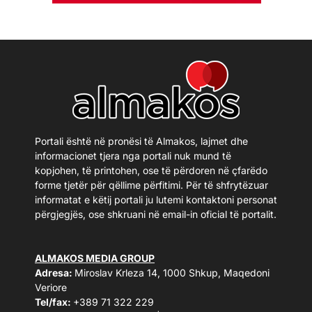
Portali është në pronësi të Almakos, lajmet dhe
informacionet tjera nga portali nuk mund të
kopjohen, të printohen, ose të përdoren në çfarëdo
forme tjetër për qëllime përfitimi. Për të shfrytëzuar
informatat e këtij portali ju lutemi kontaktoni personat
përgjegjës, ose shkruani në email-in oficial të portalit.
ALMAKOS MEDIA GROUP
Adresa:
Miroslav Krleza 14, 1000 Shkup, Maqedoni
Veriore
Tel/fax:
+389 71 322 229