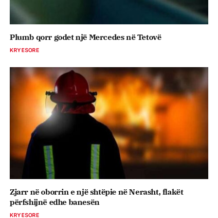
Plumb qorr godet një Mercedes në Tetovë
KRYESORE
Zjarr në oborrin e një shtëpie në Nerasht, flakët
përfshijnë edhe banesën
KRYESORE