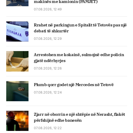
makinës me kamionin (PAMJET)
07.08.2026, 12:49
Rrahet në parkingun e Spitalit të Tetovës pas një
debati të shkurtër
07.08.2026, 12:29
Arrestohen me kokainë, sulmojnë edhe policin
gjatë ndërhyrjes
07.08.2026, 12:26
Plumb qorr godet një Mercedes në Tetovë
07.08.2026, 12:24
Zjarr në oborrin e një shtëpie në Nerasht, flakët
përfshijnë edhe banesën
07.08.2026, 12:22