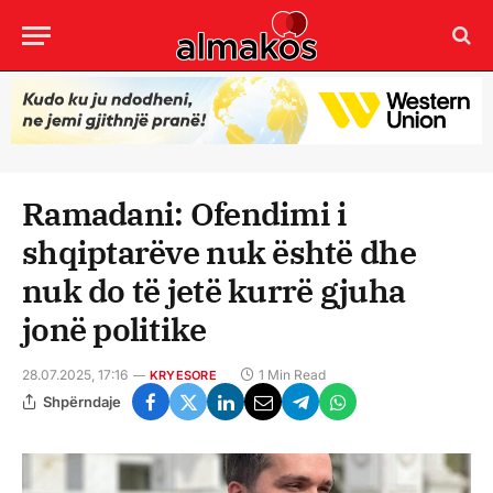
Ramadani: Ofendimi i
shqiptarëve nuk është dhe
nuk do të jetë kurrë gjuha
jonë politike
28.07.2025, 17:16
1 Min Read
KRYESORE
Shpërndaje