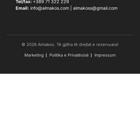
Tel/fax:
+389 71 322 229
Email:
info@almakos.com
|
almakoss@gmail.com
© 2026 Almakos. Të gjitha të drejtat e rezervuara!
Marketing
Politika e Privatësisë
Impressum