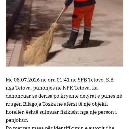
Më 08.07.2026 në ora 01:41 në SPB Tetovë, S.B.
nga Tetova, punonjës në NPK Tetova, ka
denoncuar se derisa po kryente detyrat e punës në
rrugën Bllagoja Toska në afërsi të një objekti
hotelier, është sulmuar fizikisht nga një person i
panjohur.
Po merren masa për identifikimin e autorit dhe