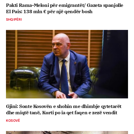
Pakti Rama-Meloni për emigrantët/ Gazeta spanjolle
El Pais: 138 mln € për një qendër bosh
SHQIPËRI
Gjini: Sonte Kosovën e shohin me dhimbje qytetarët
dhe miqtë tanë, Kurti po ia qet faqen e zezë vendit
KOSOVË