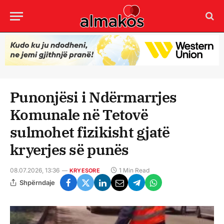
Punonjësi i Ndërmarrjes
Komunale në Tetovë
sulmohet fizikisht gjatë
kryerjes së punës
08.07.2026, 13:36
1 Min Read
KRYESORE
Shpërndaje