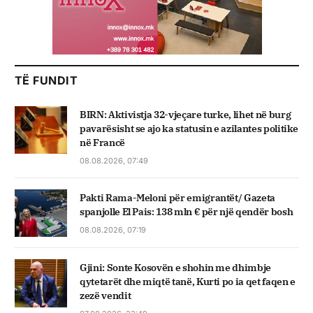
TË FUNDIT
BIRN: Aktivistja 32-vjeçare turke, lihet në burg
pavarësisht se ajo ka statusin e azilantes politike
në Francë
08.08.2026, 07:49
Pakti Rama-Meloni për emigrantët/ Gazeta
spanjolle El Pais: 138 mln € për një qendër bosh
08.08.2026, 07:19
Gjini: Sonte Kosovën e shohin me dhimbje
qytetarët dhe miqtë tanë, Kurti po ia qet faqen e
zezë vendit