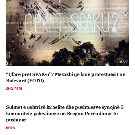
“Çfarë pret SPAK-u”? Mesazhi që lanë protestuesit në
Bulevard (FOTO)
SHQIPËRI
Sulmet e ushtrisë izraelite dhe pushtuesve synojnë 5
komunitete palestineze në Bregun Perëndimor të
pushtuar
BOTA