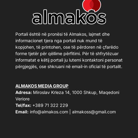
Portali është në pronësi të Almakos, lajmet dhe
informacionet tjera nga portali nuk mund të
kopjohen, të printohen, ose të përdoren në çfarëdo
forme tjetër për qëllime përfitimi. Për të shfrytëzuar
informatat e këtij portali ju lutemi kontaktoni personat
përgjegjës, ose shkruani në email-in oficial të portalit.
ALMAKOS MEDIA GROUP
Adresa:
Miroslav Krleza 14, 1000 Shkup, Maqedoni
Veriore
Tel/fax:
+389 71 322 229
Email:
info@almakos.com
|
almakoss@gmail.com