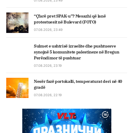
07.08.2026, 23:49
“Çfarë pret SPAK-u”? Mesazhi që lanë
protestuesit në Bulevard (FOTO)
07.08.2026, 23:49
Sulmet e ushtrisë izraelite dhe pushtuesve
synojnë 5 komunitete palestineze në Bregun
Perëndimor të pushtuar
07.08.2026, 23:19
Nesër fazë portokalli, temperaturat deri në 40
gradë
07.08.2026, 22:19