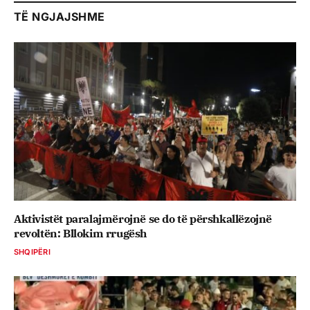
TË NGJAJSHME
Aktivistët paralajmërojnë se do të përshkallëzojnë
revoltën: Bllokim rrugësh
SHQIPËRI