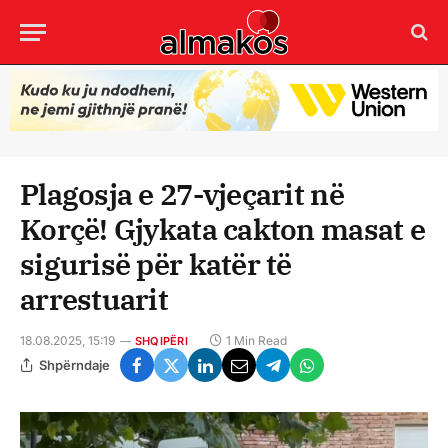
Plagosja e 27-vjeçarit në
Korçë! Gjykata cakton masat e
sigurisë për katër të
arrestuarit
18.08.2025, 15:19
1 Min Read
SHQIPËRI
Shpërndaje