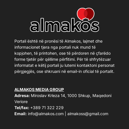
Portali është në pronësi të Almakos, lajmet dhe
informacionet tjera nga portali nuk mund të
kopjohen, të printohen, ose të përdoren në çfarëdo
forme tjetër për qëllime përfitimi. Për të shfrytëzuar
informatat e këtij portali ju lutemi kontaktoni personat
përgjegjës, ose shkruani në email-in oficial të portalit.
ALMAKOS MEDIA GROUP
Adresa:
Miroslav Krleza 14, 1000 Shkup, Maqedoni
Veriore
Tel/fax:
+389 71 322 229
Email:
info@almakos.com
|
almakoss@gmail.com