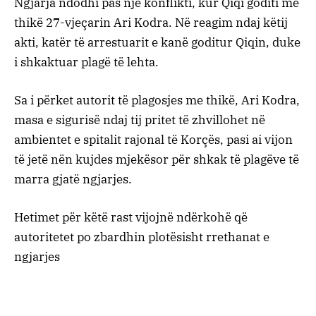
Ngjarja ndodhi pas një konflikti, kur Qiqi goditi me
thikë 27-vjeçarin Ari Kodra. Në reagim ndaj këtij
akti, katër të arrestuarit e kanë goditur Qiqin, duke
i shkaktuar plagë të lehta.
Sa i përket autorit të plagosjes me thikë, Ari Kodra,
masa e sigurisë ndaj tij pritet të zhvillohet në
ambientet e spitalit rajonal të Korçës, pasi ai vijon
të jetë nën kujdes mjekësor për shkak të plagëve të
marra gjatë ngjarjes.
Hetimet për këtë rast vijojnë ndërkohë që
autoritetet po zbardhin plotësisht rrethanat e
ngjarjes