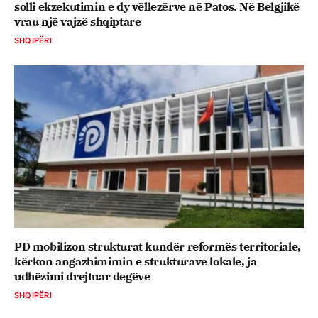
solli ekzekutimin e dy vëllezërve në Patos. Në Belgjikë
vrau një vajzë shqiptare
SHQIPËRI
PD mobilizon strukturat kundër reformës territoriale,
kërkon angazhimimin e strukturave lokale, ja
udhëzimi drejtuar degëve
SHQIPËRI