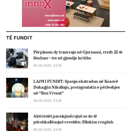
TË FUNDIT
Përplasen dy tramvaje në Gjermani, rreth 25 të
lënduar– tre në gjendje kritike
06.08.2026, 23:19
LAJM I FUNDIT: Spanja ekstradon në Kosovë
Dukagjin Nikollajn, protagonistin e përleshjes
në “Bon Vivant”
06.08.2026, 23:19
Aktivistët paralajmërojnë se do të
përshkallëzojnë revoltën: Bllokim rrugësh
06.08.2026, 23:19