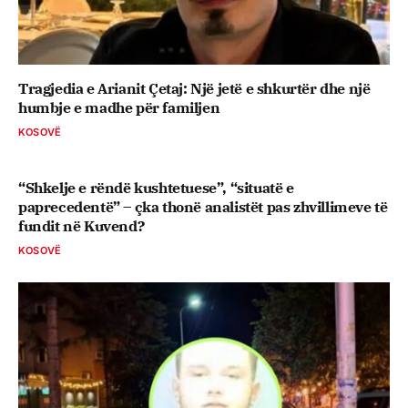
Tragjedia e Arianit Çetaj: Një jetë e shkurtër dhe një
humbje e madhe për familjen
KOSOVË
“Shkelje e rëndë kushtetuese”, “situatë e
paprecedentë” – çka thonë analistët pas zhvillimeve të
fundit në Kuvend?
KOSOVË