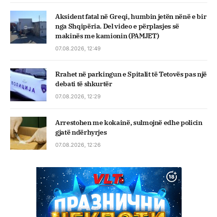
Aksident fatal në Greqi, humbin jetën nënë e bir
nga Shqipëria. Del video e përplasjes së
makinës me kamionin (PAMJET)
07.08.2026, 12:49
Rrahet në parkingun e Spitalit të Tetovës pas një
debati të shkurtër
07.08.2026, 12:29
Arrestohen me kokainë, sulmojnë edhe policin
gjatë ndërhyrjes
07.08.2026, 12:26