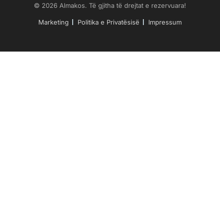
© 2026 Almakos. Të gjitha të drejtat e rezervuara!
Marketing
Politika e Privatësisë
Impressum