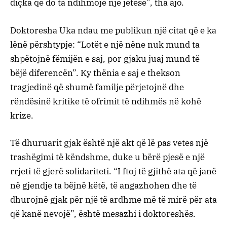
diçka që do ta ndihmojë një jetese”, tha ajo.
Doktoresha Uka ndau me publikun një citat që e ka
lënë përshtypje: “Lotët e një nëne nuk mund ta
shpëtojnë fëmijën e saj, por gjaku juaj mund të
bëjë diferencën”. Ky thënia e saj e thekson
tragjedinë që shumë familje përjetojnë dhe
rëndësinë kritike të ofrimit të ndihmës në kohë
krize.
Të dhuruarit gjak është një akt që lë pas vetes një
trashëgimi të këndshme, duke u bërë pjesë e një
rrjeti të gjerë solidariteti. “I ftoj të gjithë ata që janë
në gjendje ta bëjnë këtë, të angazhohen dhe të
dhurojnë gjak për një të ardhme më të mirë për ata
që kanë nevojë”, është mesazhi i doktoreshës.