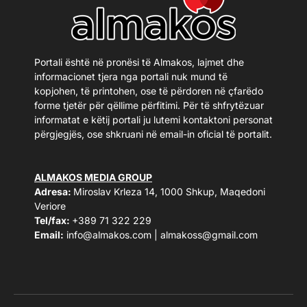
Portali është në pronësi të Almakos, lajmet dhe
informacionet tjera nga portali nuk mund të
kopjohen, të printohen, ose të përdoren në çfarëdo
forme tjetër për qëllime përfitimi. Për të shfrytëzuar
informatat e këtij portali ju lutemi kontaktoni personat
përgjegjës, ose shkruani në email-in oficial të portalit.
ALMAKOS MEDIA GROUP
Adresa:
Miroslav Krleza 14, 1000 Shkup, Maqedoni
Veriore
Tel/fax:
+389 71 322 229
Email:
info@almakos.com
|
almakoss@gmail.com