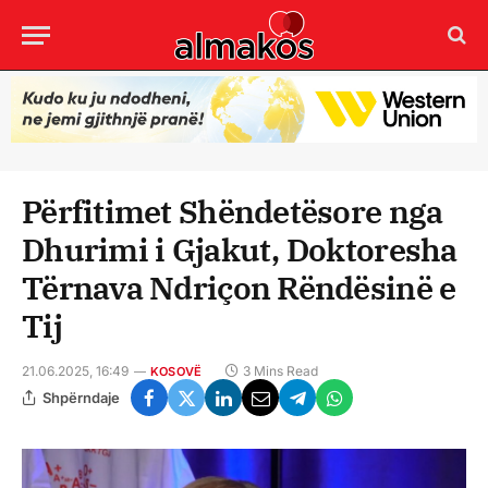
Përfitimet Shëndetësore nga
Dhurimi i Gjakut, Doktoresha
Tërnava Ndriçon Rëndësinë e
Tij
21.06.2025, 16:49
3 Mins Read
KOSOVË
Shpërndaje