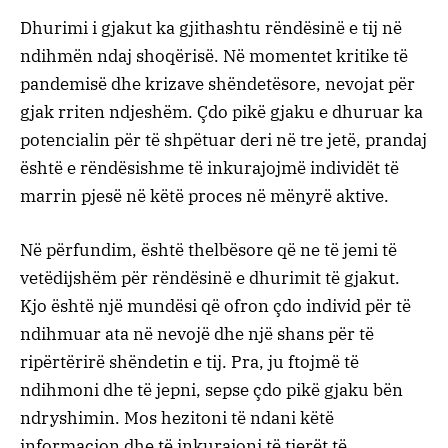
Dhurimi i gjakut ka gjithashtu rëndësinë e tij në
ndihmën ndaj shoqërisë. Në momentet kritike të
pandemisë dhe krizave shëndetësore, nevojat për
gjak rriten ndjeshëm. Çdo pikë gjaku e dhuruar ka
potencialin për të shpëtuar deri në tre jetë, prandaj
është e rëndësishme të inkurajojmë individët të
marrin pjesë në këtë proces në mënyrë aktive.
Në përfundim, është thelbësore që ne të jemi të
vetëdijshëm për rëndësinë e dhurimit të gjakut.
Kjo është një mundësi që ofron çdo individ për të
ndihmuar ata në nevojë dhe një shans për të
ripërtërirë shëndetin e tij. Pra, ju ftojmë të
ndihmoni dhe të jepni, sepse çdo pikë gjaku bën
ndryshimin. Mos hezitoni të ndani këtë
informacion dhe të inkurajoni të tjerët të