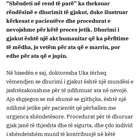
“Shëndeti në rend të parë” ka theksuar
rëndësinë e dhurimit të gjakut, duke ilustruar
kërkesat e pacientëve dhe procedurat e
nevojshme për këtë proces jetik. Dhurimi i
gjakut është një akt humanitar që ka përfitime
të mëdha, jo vetëm për ata që e marrin, por
edhe për ata që e japin.
Në bisedën e saj, doktoresha Uka tërheq
vëmendjen se dhurimi i gjakut është një mundësi e
jashtëzakonshme për të ndihmuar ata në nevojë.
Ajo shpjegon se më shumë se gjithçka, është një
ndihmë jetike për pacientët që përballen me
urgjenca shëndetësore. Procedurat për të dhuruar
gjak janë të thjeshta dhe të sigurta, dhe çdo individ
i shëndetshëm mund të kontribuojë në këtë