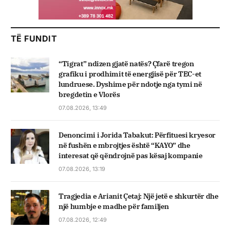
TË FUNDIT
“Tigrat” ndizen gjatë natës? Çfarë tregon
grafiku i prodhimit të energjisë për TEC-et
lundruese. Dyshime për ndotje nga tymi në
bregdetin e Vlorës
07.08.2026, 13:49
Denoncimi i Jorida Tabakut: Përfituesi kryesor
në fushën e mbrojtjes është “KAYO” dhe
interesat që qëndrojnë pas kësaj kompanie
07.08.2026, 13:19
Tragjedia e Arianit Çetaj: Një jetë e shkurtër dhe
një humbje e madhe për familjen
07.08.2026, 12:49