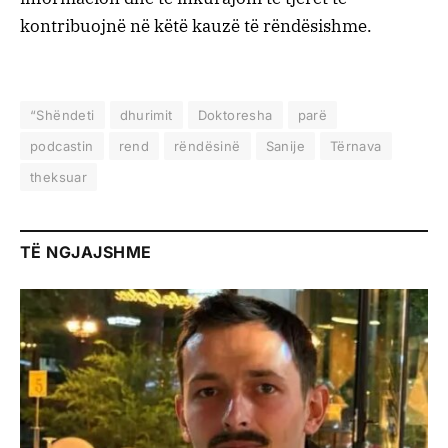
kontribuojnë në këtë kauzë të rëndësishme.
“Shëndeti
dhurimit
Doktoresha
parë
podcastin
rend
rëndësinë
Sanije
Tërnava
theksuar
TË NGJAJSHME