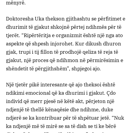
mënyrë.
Doktoresha Uka thekson gjithashtu se përfitimet e
dhurimit të gjakut shkojnë përtej ndihmës për të
tjerët. “Ripërtëritja e organizmit është një nga ato
aspekte që shpesh injorohet. Kur dikush dhuron
gjak, trupi i tij fillon të prodhojë qeliza të reja të
gjakut, një proces që ndihmon në përmirësimin e
shëndetit të përgjithshëm”, shpjegoi ajo.
Një tjetër pikë interesante që ajo theksoi është
ndikimi emocional që ka dhurimi i gjakut. Çdo
individ që merr pjesë në këtë akt, përjeton një
ndjenjë të thellë kënaqësie dhe ndihme, duke
ndjerë se ka kontribuar për të shpëtuar jetë. “Nuk
ka ndjenjë më të mirë se sa të dish se ti ke bërë