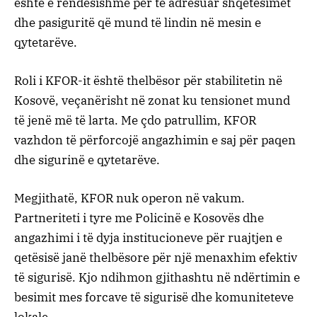
është e rëndësishme për të adresuar shqetësimet
dhe pasiguritë që mund të lindin në mesin e
qytetarëve.
Roli i KFOR-it është thelbësor për stabilitetin në
Kosovë, veçanërisht në zonat ku tensionet mund
të jenë më të larta. Me çdo patrullim, KFOR
vazhdon të përforcojë angazhimin e saj për paqen
dhe sigurinë e qytetarëve.
Megjithatë, KFOR nuk operon në vakum.
Partneriteti i tyre me Policinë e Kosovës dhe
angazhimi i të dyja institucioneve për ruajtjen e
qetësisë janë thelbësore për një menaxhim efektiv
të sigurisë. Kjo ndihmon gjithashtu në ndërtimin e
besimit mes forcave të sigurisë dhe komuniteteve
lokale.