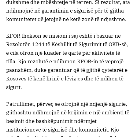
dukshme dhe mbështetje në terren. Si rezultat, ata
ndihmojnë në garantimin e sigurisë për të gjitha
komunitetet që jetojnë në këtë zonë të ndjeshme.
KFOR thekson se misioni i saj është i bazuar në
Rezolutën 1244 të Këshillit të Sigurimit të OKB-së,
e cila ofron një kuadër të qartë për aktivitete të
tilla. Kjo rezolutë e ndihmon KFOR-in të veprojë
paanshëm, duke garantuar që të gjithë qytetarët e
Kosovës të kenë lirinë e lëvizjes dhe të ndihen të
sigurt.
Patrullimet, përveç se ofrojnë një ndjenjë sigurie,
gjithashtu ndihmojnë në krijimin e një ambienti të
besimit dhe bashkëpunimit ndërmjet
institucioneve të sigurisë dhe komunitetit. Kjo