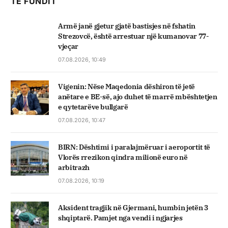
TË FUNDIT
Armë janë gjetur gjatë bastisjes në fshatin
Strezovcë, është arrestuar një kumanovar 77-
vjeçar
07.08.2026, 10:49
Vigenin: Nëse Maqedonia dëshiron të jetë
anëtare e BE-së, ajo duhet të marrë mbështetjen
e qytetarëve bullgarë
07.08.2026, 10:47
BIRN: Dështimi i paralajmëruar i aeroportit të
Vlorës rrezikon qindra milionë euro në
arbitrazh
07.08.2026, 10:19
Aksident tragjik në Gjermani, humbin jetën 3
shqiptarë. Pamjet nga vendi i ngjarjes