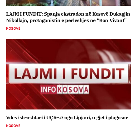
LAJM I FUNDIT: Spanja ekstradon në Kosovë Dukagjin
Nikollajn, protagonistin e përleshjes në “Bon Vivant”
KOSOVË
Vdes ish-ushtari i UÇK-së nga Lipjani, u gjet i plagosur
KOSOVË