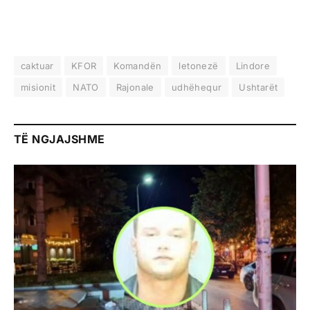
caktuar
KFOR
Komandën
letonezë
Lindore
misionit
NATO
Rajonale
udhëhequr
Ushtarët
TË NGJAJSHME