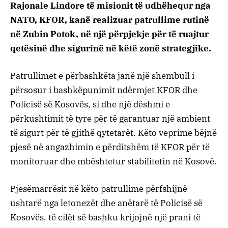
Rajonale Lindore të misionit të udhëhequr nga
NATO, KFOR, kanë realizuar patrullime rutinë
në Zubin Potok, në një përpjekje për të ruajtur
qetësinë dhe sigurinë në këtë zonë strategjike.
Patrullimet e përbashkëta janë një shembull i
përsosur i bashkëpunimit ndërmjet KFOR dhe
Policisë së Kosovës, si dhe një dëshmi e
përkushtimit të tyre për të garantuar një ambient
të sigurt për të gjithë qytetarët. Këto veprime bëjnë
pjesë në angazhimin e përditshëm të KFOR për të
monitoruar dhe mbështetur stabilitetin në Kosovë.
Pjesëmarrësit në këto patrullime përfshijnë
ushtarë nga letonezët dhe anëtarë të Policisë së
Kosovës, të cilët së bashku krijojnë një prani të