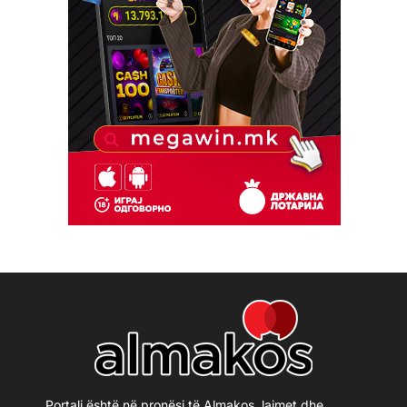
Portali është në pronësi të Almakos, lajmet dhe