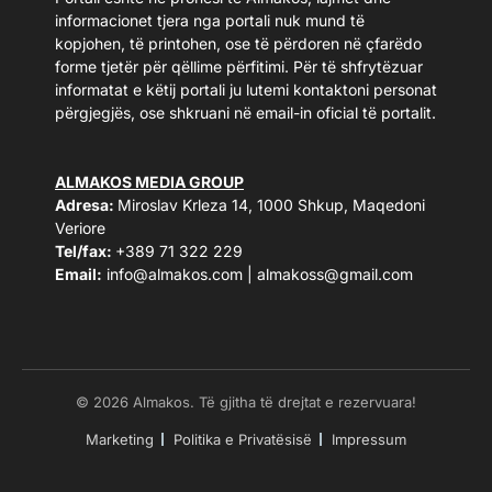
informacionet tjera nga portali nuk mund të
kopjohen, të printohen, ose të përdoren në çfarëdo
forme tjetër për qëllime përfitimi. Për të shfrytëzuar
informatat e këtij portali ju lutemi kontaktoni personat
përgjegjës, ose shkruani në email-in oficial të portalit.
ALMAKOS MEDIA GROUP
Adresa:
Miroslav Krleza 14, 1000 Shkup, Maqedoni
Veriore
Tel/fax:
+389 71 322 229
Email:
info@almakos.com
|
almakoss@gmail.com
© 2026 Almakos. Të gjitha të drejtat e rezervuara!
Marketing
Politika e Privatësisë
Impressum