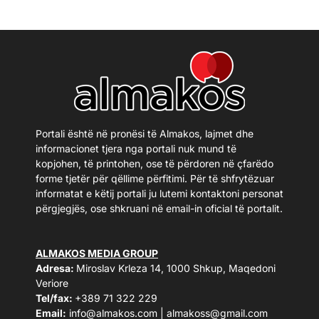
Portali është në pronësi të Almakos, lajmet dhe
informacionet tjera nga portali nuk mund të
kopjohen, të printohen, ose të përdoren në çfarëdo
forme tjetër për qëllime përfitimi. Për të shfrytëzuar
informatat e këtij portali ju lutemi kontaktoni personat
përgjegjës, ose shkruani në email-in oficial të portalit.
ALMAKOS MEDIA GROUP
Adresa:
Miroslav Krleza 14, 1000 Shkup, Maqedoni
Veriore
Tel/fax:
+389 71 322 229
Email:
info@almakos.com
|
almakoss@gmail.com