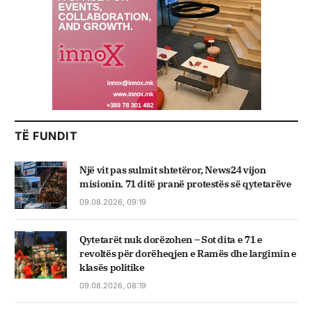
TË FUNDIT
Një vit pas sulmit shtetëror, News24 vijon
misionin. 71 ditë pranë protestës së qytetarëve
09.08.2026, 09:19
Qytetarët nuk dorëzohen – Sot dita e 71 e
revoltës për dorëheqjen e Ramës dhe largimin e
klasës politike
09.08.2026, 08:19