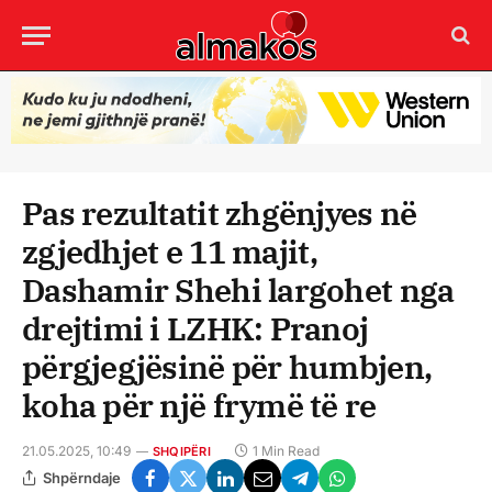
Pas rezultatit zhgënjyes në
zgjedhjet e 11 majit,
Dashamir Shehi largohet nga
drejtimi i LZHK: Pranoj
përgjegjësinë për humbjen,
koha për një frymë të re
21.05.2025, 10:49
1 Min Read
SHQIPËRI
Shpërndaje