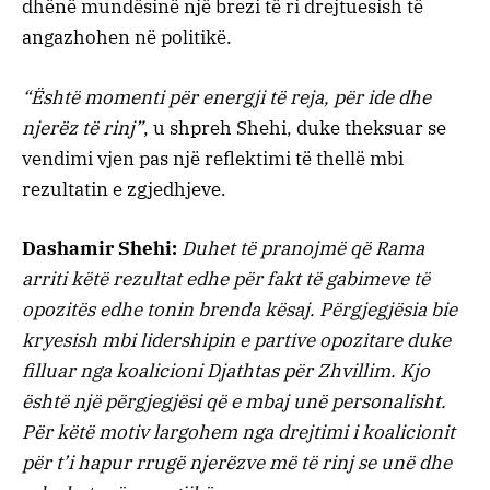
dhënë mundësinë një brezi të ri drejtuesish të
angazhohen në politikë.
“Është momenti për energji të reja, për ide dhe
njerëz të rinj”
, u shpreh Shehi, duke theksuar se
vendimi vjen pas një reflektimi të thellë mbi
rezultatin e zgjedhjeve.
Dashamir Shehi:
Duhet të pranojmë që Rama
arriti këtë rezultat edhe për fakt të gabimeve të
opozitës edhe tonin brenda kësaj. Përgjegjësia bie
kryesish mbi lidershipin e partive opozitare duke
filluar nga koalicioni Djathtas për Zhvillim. Kjo
është një përgjegjësi që e mbaj unë personalisht.
Për këtë motiv largohem nga drejtimi i koalicionit
për t’i hapur rrugë njerëzve më të rinj se unë dhe