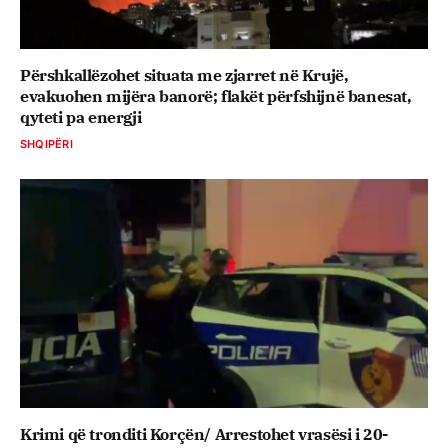
Përshkallëzohet situata me zjarret në Krujë,
evakuohen mijëra banorë; flakët përfshijnë banesat,
qyteti pa energji
SHQIPËRI
Krimi që tronditi Korçën/ Arrestohet vrasësi i 20-