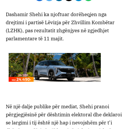
Dashamir Shehi ka njoftuar dorëheqjen nga
drejtimi i partisë Lëvizja për Zhvillim Kombëtar
(LZHK), pas rezultatit zhgënjyes në zgjedhjet
parlamentare të 11 majit.
Në një dalje publike për mediat, Shehi pranoi
përgjegjësinë për dështimin elektoral dhe deklaroi
se largimi i tij është një hap i nevojshëm për t’i