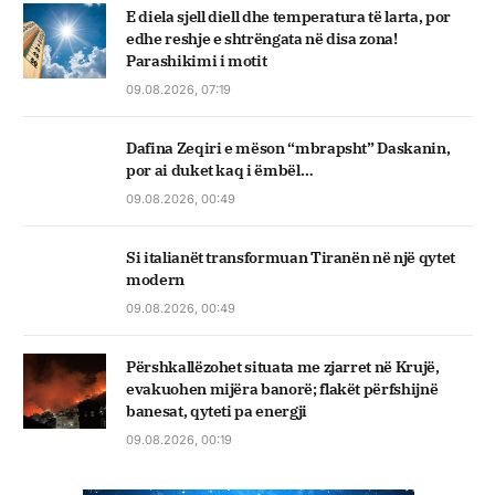
E diela sjell diell dhe temperatura të larta, por
edhe reshje e shtrëngata në disa zona!
Parashikimi i motit
09.08.2026, 07:19
Dafina Zeqiri e mëson “mbrapsht” Daskanin,
por ai duket kaq i ëmbël…
09.08.2026, 00:49
Si italianët transformuan Tiranën në një qytet
modern
09.08.2026, 00:49
Përshkallëzohet situata me zjarret në Krujë,
evakuohen mijëra banorë; flakët përfshijnë
banesat, qyteti pa energji
09.08.2026, 00:19