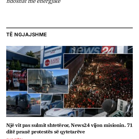
ndoshat më energjikë
TË NGJAJSHME
Një vit pas sulmit shtetëror, News24 vijon misionin. 71
ditë pranë protestës së qytetarëve