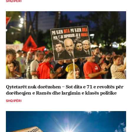
SHQIPËRI
Qytetarët nuk dorëzohen – Sot dita e 71 e revoltës për
dorëheqjen e Ramës dhe largimin e klasës politike
SHQIPËRI