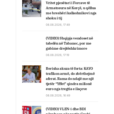
Vritet pjesëtari i Forcave të
Armatosura në Korçë, u qëllua
me breshëri kallashnikovi nga
shoku i tij
08.08.2026, 17:49
(VIDEO) Shqipja vendoset në
tabelën në Tabanoc, por me
gabime drejtëshkrimore
08.08.2026, 17:19
Berisha akuza të forta: KAYO
trafikon armë, do zbërthejmë
aferat. Rama do ndajë me një
tjetër “Yffet” qindra milionë
euro nga tregtia e ilaçeve
08.08.2026, 16:49
(VIDEO) VLEN-i dhe BDI