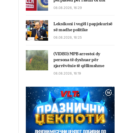
përplasen për rastin Grubi
08.08.2026, 16:29
Leksikoni i vogël i papjekurisë
së madhe politike
08.08.2026, 16:25
(VIDEO) MPB arrestoi dy
persona të dyshuar për
zjarrëvënie të qëllimshme
08.08.2026, 16:19