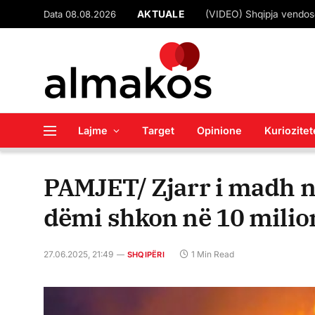
Data 08.08.2026
AKTUALE
Lajme
Target
Opinione
Kuriozitet
PAMJET/ Zjarr i madh në
dëmi shkon në 10 milio
27.06.2025, 21:49
1 Min Read
SHQIPËRI