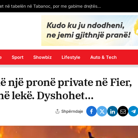
(VIDEO) Shqipja vendoset në tabelën në Tabanoc, por me gabime drejtëshkrimore
e
Sport
Showbiz
Lifestyle
Auto & Tech
 një pronë private në Fier,
në lekë. Dyshohet…
Shpërndaje