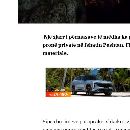
Një zjarr i përmasave të mëdha ka 
pronë private në fshatin Peshtan,
materiale.
Sipas burimeve paraprake, shkaku i zja
dalë nga pompa vaditëse e ujit, e cila