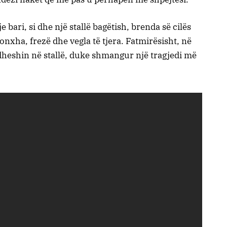
bari, si dhe një stallë bagëtish, brenda së cilës
nxha, frezë dhe vegla të tjera. Fatmirësisht, në
dheshin në stallë, duke shmangur një tragjedi më