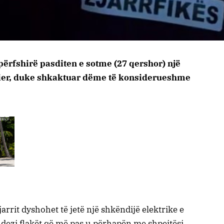
përfshirë pasditen e sotme (27 qershor) një
 Fier, duke shkaktuar dëme të konsiderueshme
rrit dyshohet të jetë një shkëndijë elektrike e
 ndezi flakët që më pas u përhapën me shpejtësi.