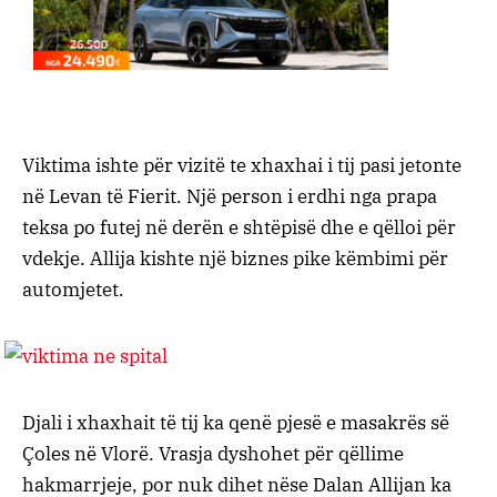
Viktima ishte për vizitë te xhaxhai i tij pasi jetonte
në Levan të Fierit. Një person i erdhi nga prapa
teksa po futej në derën e shtëpisë dhe e qëlloi për
vdekje. Allija kishte një biznes pike këmbimi për
automjetet.
Djali i xhaxhait të tij ka qenë pjesë e masakrës së
Çoles në Vlorë. Vrasja dyshohet për qëllime
hakmarrjeje, por nuk dihet nëse Dalan Allijan ka