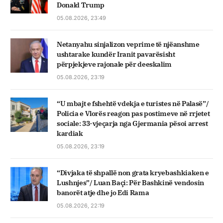
Donald Trump
05.08.2026, 23:49
Netanyahu sinjalizon veprime të njëanshme
ushtarake kundër Iranit pavarësisht
përpjekjeve rajonale për deeskalim
05.08.2026, 23:19
“U mbajt e fshehtë vdekja e turistes në Palasë”/
Policia e Vlorës reagon pas postimeve në rrjetet
sociale: 33-vjeçarja nga Gjermania pësoi arrest
kardiak
05.08.2026, 23:19
“Divjaka të shpallë non grata kryebashkiaken e
Lushnjes”/ Luan Baçi: Për Bashkinë vendosin
banorët atje dhe jo Edi Rama
05.08.2026, 22:19