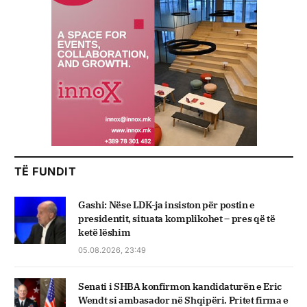
TË FUNDIT
Gashi: Nëse LDK-ja insiston për postin e
presidentit, situata komplikohet – pres që të
ketë lëshim
05.08.2026, 23:49
Senati i SHBA konfirmon kandidaturën e Eric
Wendt si ambasador në Shqipëri. Pritet firma e