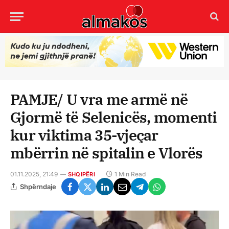
PAMJE/ U vra me armë në
Gjormë të Selenicës, momenti
kur viktima 35-vjeçar
mbërrin në spitalin e Vlorës
01.11.2025, 21:49
1 Min Read
SHQIPËRI
Shpërndaje