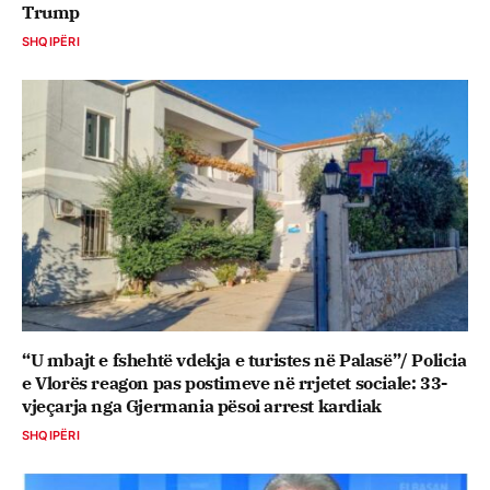
Trump
SHQIPËRI
“U mbajt e fshehtë vdekja e turistes në Palasë”/ Policia
e Vlorës reagon pas postimeve në rrjetet sociale: 33-
vjeçarja nga Gjermania pësoi arrest kardiak
SHQIPËRI