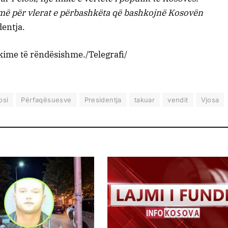
më për vlerat e përbashkëta që bashkojnë Kosovën
dentja.
kime të rëndësishme./Telegrafi/
osi
Përfaqësuesve
Presidentja
takuar
vendit
Vjosa