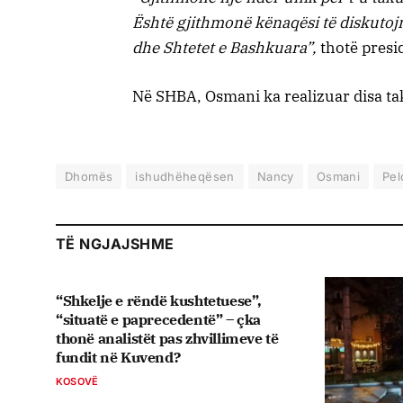
Është gjithmonë kënaqësi të diskutoj
dhe Shtetet e Bashkuara”,
thotë presi
Në SHBA, Osmani ka realizuar disa ta
Dhomës
ishudhëheqësen
Nancy
Osmani
Pel
TË NGJAJSHME
“Shkelje e rëndë kushtetuese”,
“situatë e paprecedentë” – çka
thonë analistët pas zhvillimeve të
fundit në Kuvend?
KOSOVË