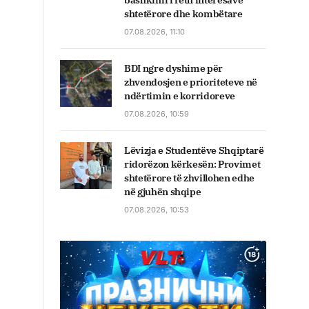
bashkimi rreth interesave
shtetërore dhe kombëtare
07.08.2026, 11:10
BDI ngre dyshime për
zhvendosjen e prioriteteve në
ndërtimin e korridoreve
07.08.2026, 10:59
Lëvizja e Studentëve Shqiptarë
ridorëzon kërkesën: Provimet
shtetërore të zhvillohen edhe
në gjuhën shqipe
07.08.2026, 10:53