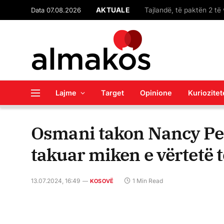
Data 07.08.2026
AKTUALE
Lajme
Target
Opinione
Kuriozitet
Osmani takon Nancy Pel
takuar miken e vërtetë 
13.07.2024, 16:49
1 Min Read
KOSOVË