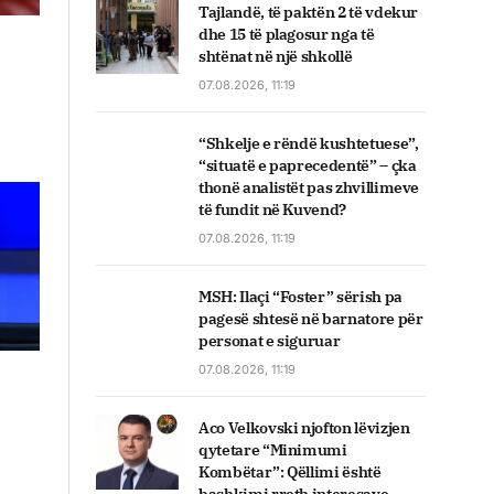
Tajlandë, të paktën 2 të vdekur
dhe 15 të plagosur nga të
shtënat në një shkollë
07.08.2026, 11:19
“Shkelje e rëndë kushtetuese”,
“situatë e paprecedentë” – çka
thonë analistët pas zhvillimeve
të fundit në Kuvend?
07.08.2026, 11:19
MSH: Ilaçi “Foster” sërish pa
pagesë shtesë në barnatore për
personat e siguruar
07.08.2026, 11:19
Aco Velkovski njofton lëvizjen
qytetare “Minimumi
Kombëtar”: Qëllimi është