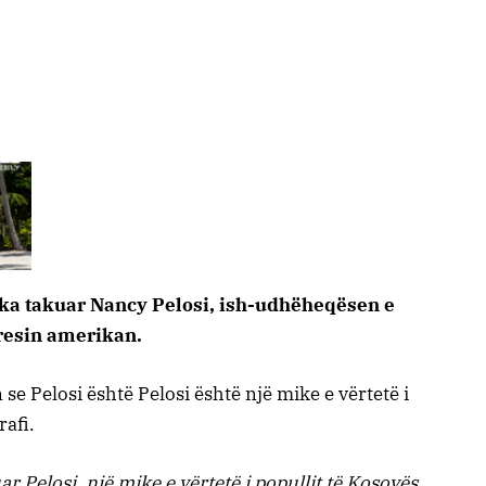
 ka takuar Nancy Pelosi, ish-udhëheqësen e
esin amerikan.
se Pelosi është Pelosi është një mike e vërtetë i
rafi.
r Pelosi, një mike e vërtetë i popullit të Kosovës.