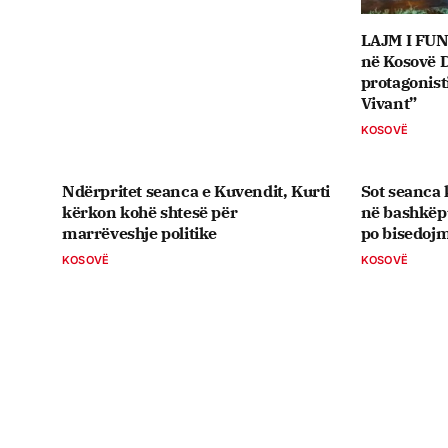
LAJM I FUN
në Kosovë D
protagonist
Vivant”
KOSOVË
Ndërpritet seanca e Kuvendit, Kurti
Sot seanca k
kërkon kohë shtesë për
në bashkëp
marrëveshje politike
po bisedoj
KOSOVË
KOSOVË