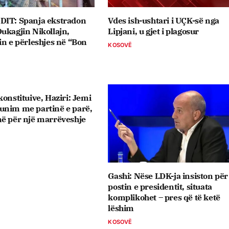
DIT: Spanja ekstradon
Vdes ish-ushtari i UÇK-së nga
ukagjin Nikollajn,
Lipjani, u gjet i plagosur
in e përleshjes në “Bon
KOSOVË
onstituive, ​Haziri: Jemi
unim me partinë e parë,
më për një marrëveshje
Gashi: Nëse LDK-ja insiston për
postin e presidentit, situata
komplikohet – pres që të ketë
lëshim
KOSOVË