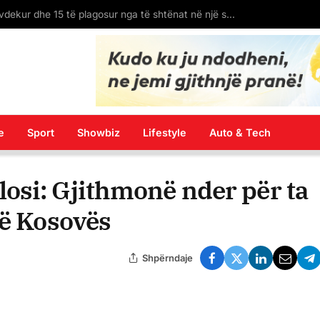
“Shkelje e rëndë kushtetuese”, “situatë e paprecedentë” – çka thonë analistët pas zhvillimeve të fundit në Kuvend?
e
Sport
Showbiz
Lifestyle
Auto & Tech
osi: Gjithmonë nder për ta
të Kosovës
Shpërndaje