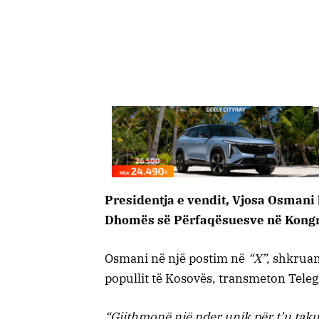
Presidentja e vendit, Vjosa Osmani
Dhomës së Përfaqësuesve në Kongr
Osmani në një postim në
“X”,
shkruan 
popullit të Kosovës, transmeton Teleg
“Gjithmonë një nder unik për t’u takua