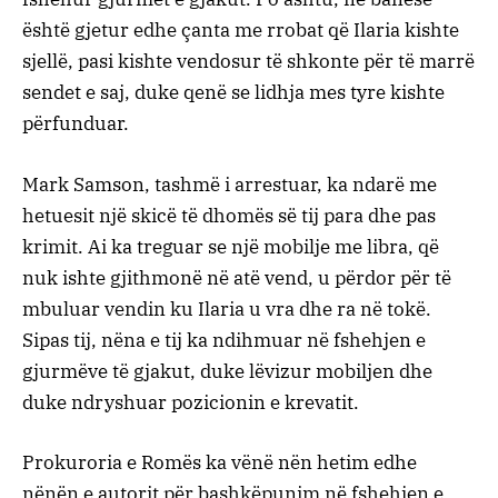
është gjetur edhe çanta me rrobat që Ilaria kishte
sjellë, pasi kishte vendosur të shkonte për të marrë
sendet e saj, duke qenë se lidhja mes tyre kishte
përfunduar.
Mark Samson, tashmë i arrestuar, ka ndarë me
hetuesit një skicë të dhomës së tij para dhe pas
krimit. Ai ka treguar se një mobilje me libra, që
nuk ishte gjithmonë në atë vend, u përdor për të
mbuluar vendin ku Ilaria u vra dhe ra në tokë.
Sipas tij, nëna e tij ka ndihmuar në fshehjen e
gjurmëve të gjakut, duke lëvizur mobiljen dhe
duke ndryshuar pozicionin e krevatit.
Prokuroria e Romës ka vënë nën hetim edhe
nënën e autorit për bashkëpunim në fshehjen e