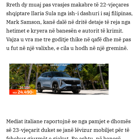
Rreth dy muaj pas vrasjes makabre të 22-vjeçares
shqiptare Ilaria Sula nga ish-i dashuri i saj filipinas,
Mark Samson, kanë dalë në dritë detaje të reja nga
hetimet e kryera në banesën e autorit të krimit.
Vajza u vra me tre goditje thike në qafë dhe më pas
u fut në një valixhe, e cila u hodh në një greminë.
Mediat italiane raportojnë se nga pamjet e dhomës
së 23-vjeçarit duket se janë lëvizur mobiljet për të
fshehur gjurmët e gjakut. Po ashtu, në banesë