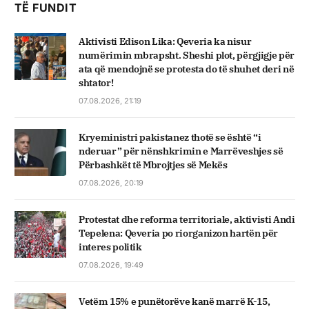
TË FUNDIT
Aktivisti Edison Lika: Qeveria ka nisur
numërimin mbrapsht. Sheshi plot, përgjigje për
ata që mendojnë se protesta do të shuhet deri në
shtator!
07.08.2026, 21:19
Kryeministri pakistanez thotë se është “i
nderuar” për nënshkrimin e Marrëveshjes së
Përbashkët të Mbrojtjes së Mekës
07.08.2026, 20:19
Protestat dhe reforma territoriale, aktivisti Andi
Tepelena: Qeveria po riorganizon hartën për
interes politik
07.08.2026, 19:49
Vetëm 15% e punëtorëve kanë marrë K-15,