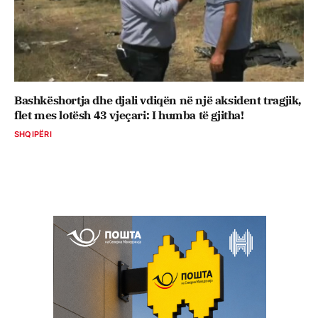
Bashkëshortja dhe djali vdiqën në një aksident tragjik,
flet mes lotësh 43 vjeçari: I humba të gjitha!
SHQIPËRI