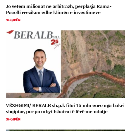
Jo vetëm milionat në arbitrazh, përplasja Rama-
Pacolli rrezikon edhe klimën e investimeve
SHQIPËRI
VËZHGIMI/ BERALB sh.p.k fitoi 15 mln euro nga bakri
shqiptar, por po mbyt fshatra të tërë me ndotje
SHQIPËRI