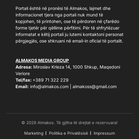
Portali është në pronësi të Almakos, lajmet dhe
informacionet tjera nga portali nuk mund të
kopjohen, të printohen, ose të përdoren në çfarëdo
forme tjetër për qëllime përfitimi. Për të shfrytëzuar
informatat e këtij portali ju lutemi kontaktoni personat
përgjegjës, ose shkruani në email-in oficial të portalit.
ALMAKOS MEDIA GROUP
Adresa:
Miroslav Krleza 14, 1000 Shkup, Maqedoni
Veriore
Tel/fax:
+389 71 322 229
Email:
info@almakos.com
|
almakoss@gmail.com
© 2026 Almakos. Të gjitha të drejtat e rezervuara!
Marketing
Politika e Privatësisë
Impressum