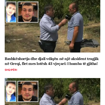
Bashkëshortja dhe djali vdiqën në një aksident tragjik
në Greqi, flet mes lotësh 43 vjeçari: I humba të gjitha!
SHQIPËRI