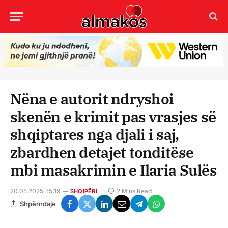
Nëna e autorit ndryshoi
skenën e krimit pas vrasjes së
shqiptares nga djali i saj,
zbardhen detajet tonditëse
mbi masakrimin e Ilaria Sulës
20.05.2025, 15:19
2 Mins Read
SHQIPËRI
Shpërndaje