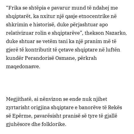
“Frika se shtëpia e pavarur mund të ndahej me
shqiptarët, ka nxitur një qasje etnocentrike në
shkrimin e historisë, duke përjashtuar apo
relativizuar rolin e shqiptarëve”, thekson Nazarko,
duke shtuar se vetëm tani ka një pranim më të
gjerë të kontributit të çetave shqiptare në luftën
kundër Perandorisë Osmane, përkrah
maqedonasve.
Megjithatë, ai nënvizon se ende nuk njihet
zyrtarisht origjina shqiptare e banorëve të Rekës
së Epërme, pavarësisht pranisë së tyre të gjallë
gjuhësore dhe folklorike.