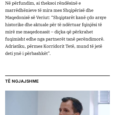
Në përfundim, ai theksoi rëndësinë e
marrëdhënieve të mira mes Shqipërisë dhe
Maqedonisë së Veriut: “Shqiptarët kanë çdo arsye
historike dhe aktuale për të ndërtuar fqinjësi të
mirë me maqedonasit – diçka që përkrahet
fuqimisht edhe nga partnerët tanë perëndimorë.
Adriatiku, përmes Korridorit Tetë, mund të jetë
deti ynë i përbashkët”.
TË NGJAJSHME