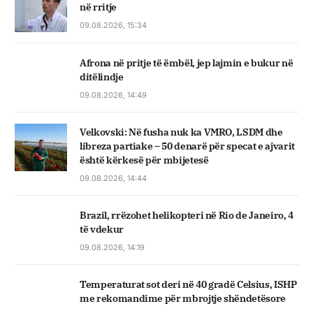
në rritje
09.08.2026, 15:34
Afrona në pritje të ëmbël, jep lajmin e bukur në
ditëlindje
09.08.2026, 14:49
Velkovski: Në fusha nuk ka VMRO, LSDM dhe
libreza partiake – 50 denarë për specat e ajvarit
është kërkesë për mbijetesë
09.08.2026, 14:44
Brazil, rrëzohet helikopteri në Rio de Janeiro, 4
të vdekur
09.08.2026, 14:19
Temperaturat sot deri në 40 gradë Celsius, ISHP
me rekomandime për mbrojtje shëndetësore