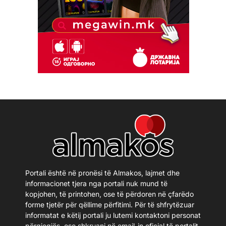
Portali është në pronësi të Almakos, lajmet dhe
informacionet tjera nga portali nuk mund të
kopjohen, të printohen, ose të përdoren në çfarëdo
forme tjetër për qëllime përfitimi. Për të shfrytëzuar
informatat e këtij portali ju lutemi kontaktoni personat
përgjegjës, ose shkruani në email-in oficial të portalit.