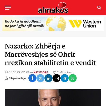
Nazarko: Zhbërja e
Marrëveshjes së Ohrit
rrezikon stabilitetin e vendit
29.08.2025, 07:29
2 Mins Read
KRYESORE
Shpërndaje