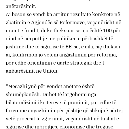
anëtarësimit.
Ai beson se vendi ka arritur rezultate konkrete në
zbatimin e Agjendës së Reformave, veçanërisht në
muajt e fundit, duke theksuar se ajo është 100 për
qind në përputhje me politikën e përbashkët të
jashtme dhe të sigurisë të BE-së, e cila, siç theksoi
ai, konfirmon jo vetëm angazhimin për reforma,
por edhe orientimin e qartë strategjik drejt
anëtarësimit në Union.
“Mesazhi ynë për vendet anëtare është
shumëplanësh. Duhet të largohemi nga
bilateralizimi i kritereve të pranimit, por edhe të
forcojmë angazhimin për çështje që shkojnë përtej
vetë procesit të zgjerimit, veçanërisht në fushat e
sigurisë dhe mbrojtjes, ekonomisë dhe tregtisë,