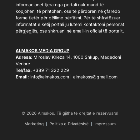
informacionet tjera nga portali nuk mund të
kopjohen, të printohen, ose të përdoren në çfarëdo
forme tjetër për qëllime përfitimi. Për të shfrytëzuar
informatat e këtij portali ju lutemi kontaktoni personat
përgjegjës, ose shkruani në email-in oficial të portalit.
ALMAKOS MEDIA GROUP
Adresa:
Miroslav Krleza 14, 1000 Shkup, Maqedoni
Veriore
Tel/fax:
+389 71 322 229
Email:
info@almakos.com
|
almakoss@gmail.com
© 2026 Almakos. Të gjitha të drejtat e rezervuara!
Marketing
Politika e Privatësisë
Impressum