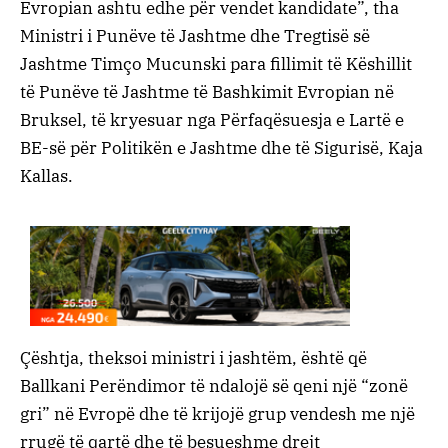
Evropian ashtu edhe për vendet kandidate”, tha
Ministri i Punëve të Jashtme dhe Tregtisë së
Jashtme Timço Mucunski para fillimit të Këshillit
të Punëve të Jashtme të Bashkimit Evropian në
Bruksel, të kryesuar nga Përfaqësuesja e Lartë e
BE-së për Politikën e Jashtme dhe të Sigurisë, Kaja
Kallas.
Çështja, theksoi ministri i jashtëm, është që
Ballkani Perëndimor të ndalojë së qeni një “zonë
gri” në Evropë dhe të krijojë grup vendesh me një
rrugë të qartë dhe të besueshme drejt