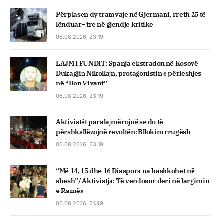
Përplasen dy tramvaje në Gjermani, rreth 25 të
lënduar– tre në gjendje kritike
06.08.2026, 23:19
LAJM I FUNDIT: Spanja ekstradon në Kosovë
Dukagjin Nikollajn, protagonistin e përleshjes
në “Bon Vivant”
06.08.2026, 23:19
Aktivistët paralajmërojnë se do të
përshkallëzojnë revoltën: Bllokim rrugësh
06.08.2026, 23:19
“Më 14, 15 dhe 16 Diaspora na bashkohet në
shesh”/ Aktivistja: Të vendosur deri në largimin
e Ramës
06.08.2026, 21:49