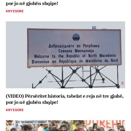
por jo në gjuhën shqipe!
KRYESORE
(VIDEO) Përsëritet historia, tabelat e reja në tre gjuhë,
por jo në gjuhën shqipe!
KRYESORE