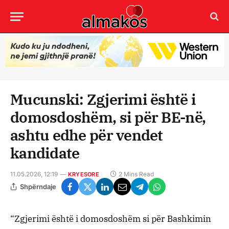
Mucunski: Zgjerimi është i
domosdoshëm, si për BE-në,
ashtu edhe për vendet
kandidate
11.05.2026, 12:19
2 Mins Read
KRYESORE
Shpërndaje
“Zgjerimi është i domosdoshëm si për Bashkimin