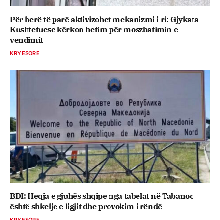
Për herë të parë aktivizohet mekanizmi i ri: Gjykata
Kushtetuese kërkon hetim për moszbatimin e
vendimit
KRYESORE
BDI: Heqja e gjuhës shqipe nga tabelat në Tabanoc
është shkelje e ligjit dhe provokim i rëndë
KRYESORE