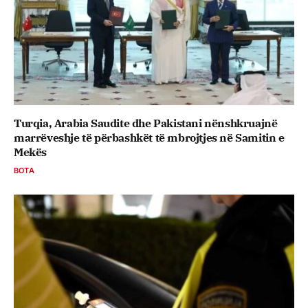
Turqia, Arabia Saudite dhe Pakistani nënshkruajnë
marrëveshje të përbashkët të mbrojtjes në Samitin e
Mekës
BOTA