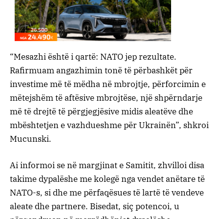
“Mesazhi është i qartë: NATO jep rezultate.
Rafirmuam angazhimin tonë të përbashkët për
investime më të mëdha në mbrojtje, përforcimin e
mëtejshëm të aftësive mbrojtëse, një shpërndarje
më të drejtë të përgjegjësive midis aleatëve dhe
mbështetjen e vazhdueshme për Ukrainën”, shkroi
Mucunski.
Ai informoi se në margjinat e Samitit, zhvilloi disa
takime dypalëshe me kolegë nga vendet anëtare të
NATO-s, si dhe me përfaqësues të lartë të vendeve
aleate dhe partnere. Bisedat, siç potencoi, u