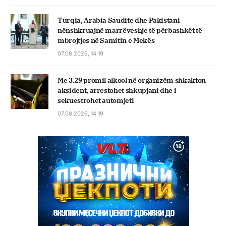
Turqia, Arabia Saudite dhe Pakistani
nënshkruajnë marrëveshje të përbashkët të
mbrojtjes në Samitin e Mekës
07.08.2026, 14:19
Me 3.29 promil alkool në organizëm shkakton
aksident, arrestohet shkupjani dhe i
sekuestrohet automjeti
07.08.2026, 14:19