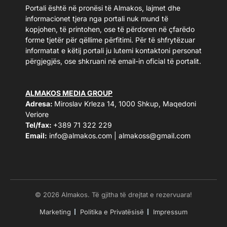
Portali është në pronësi të Almakos, lajmet dhe
informacionet tjera nga portali nuk mund të
kopjohen, të printohen, ose të përdoren në çfarëdo
forme tjetër për qëllime përfitimi. Për të shfrytëzuar
informatat e këtij portali ju lutemi kontaktoni personat
përgjegjës, ose shkruani në email-in oficial të portalit.
ALMAKOS MEDIA GROUP
Adresa:
Miroslav Krleza 14, 1000 Shkup, Maqedoni
Veriore
Tel/fax:
+389 71 322 229
Email:
info@almakos.com
|
almakoss@gmail.com
© 2026 Almakos. Të gjitha të drejtat e rezervuara!
Marketing
Politika e Privatësisë
Impressum