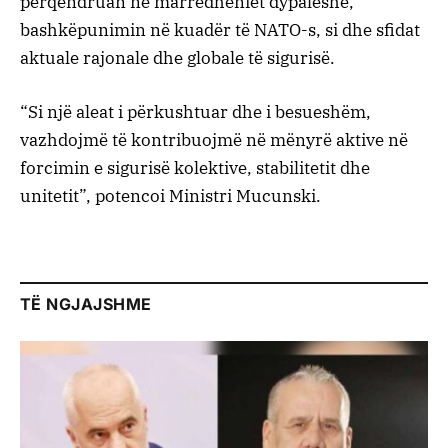
përqendruan në marrëdhëniet dypalëshe,
bashkëpunimin në kuadër të NATO-s, si dhe sfidat
aktuale rajonale dhe globale të sigurisë.
“Si një aleat i përkushtuar dhe i besueshëm,
vazhdojmë të kontribuojmë në mënyrë aktive në
forcimin e sigurisë kolektive, stabilitetit dhe
unitetit”, potencoi Ministri Mucunski.
TË NGJAJSHME