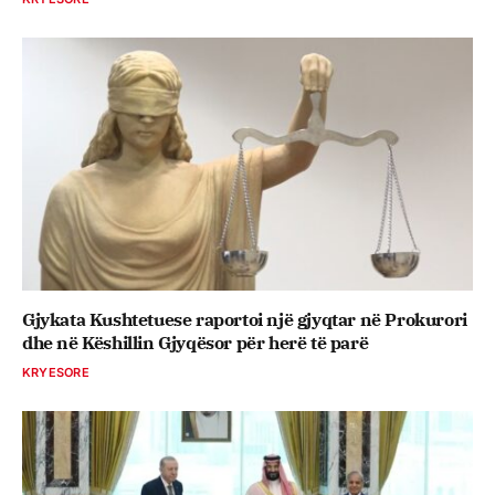
Gjykata Kushtetuese raportoi një gjyqtar në Prokurori
dhe në Këshillin Gjyqësor për herë të parë
KRYESORE