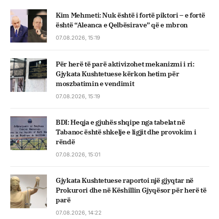
Kim Mehmeti: Nuk është i fortë piktori – e fortë
është “Aleanca e Qelbësirave” që e mbron
07.08.2026, 15:19
Për herë të parë aktivizohet mekanizmi i ri:
Gjykata Kushtetuese kërkon hetim për
moszbatimin e vendimit
07.08.2026, 15:19
BDI: Heqja e gjuhës shqipe nga tabelat në
Tabanoc është shkelje e ligjit dhe provokim i
rëndë
07.08.2026, 15:01
Gjykata Kushtetuese raportoi një gjyqtar në
Prokurori dhe në Këshillin Gjyqësor për herë të
parë
07.08.2026, 14:22