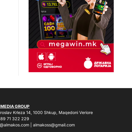
 MEDIA GROUP
roslav Krleza 14, 1000 Shkup, Maqedoni Veriore
89 71 322 229
o@almakos.com
|
almakoss@gmail.com