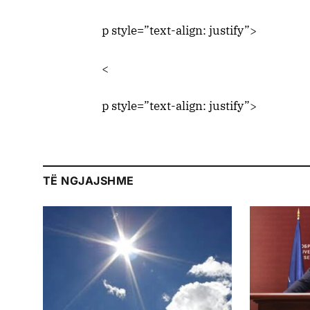
p style=”text-align: justify”>
<
p style=”text-align: justify”>
TË NGJAJSHME