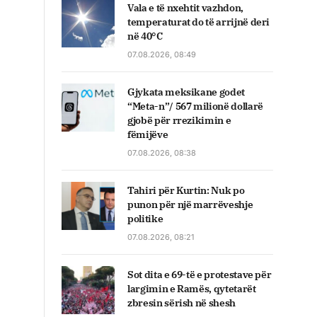
Vala e të nxehtit vazhdon,
temperaturat do të arrijnë deri
në 40°C
07.08.2026, 08:49
Gjykata meksikane godet
“Meta-n”/ 567 milionë dollarë
gjobë për rrezikimin e
fëmijëve
07.08.2026, 08:38
Tahiri për Kurtin: Nuk po
punon për një marrëveshje
politike
07.08.2026, 08:21
Sot dita e 69-të e protestave për
largimin e Ramës, qytetarët
zbresin sërish në shesh