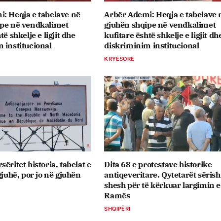
: Heqja e tabelave në
Arbër Ademi: Heqja e tabelave 
ipe në vendkalimet
gjuhën shqipe në vendkalimet
të shkelje e ligjit dhe
kufitare është shkelje e ligjit dh
 institucional
diskriminim institucional
KRYESORE
ëritet historia, tabelat e
Dita 68 e protestave historike
gjuhë, por jo në gjuhën
antiqeveritare. Qytetarët sërish
shesh për të kërkuar largimin e
Ramës
SHQIPËRI