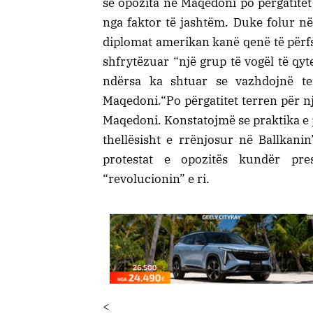
se opozita në Maqedoni po përgatitet
nga faktor të jashtëm. Duke folur n
diplomat amerikan kanë qenë të përfs
shfrytëzuar “një grup të vogël të qyt
ndërsa ka shtuar se vazhdojnë ten
Maqedoni.“Po përgatitet terren për n
Maqedoni. Konstatojmë se praktika e 
thellësisht e rrënjosur në Ballkani
protestat e opozitës kundër pre
“revolucionin” e ri.
<