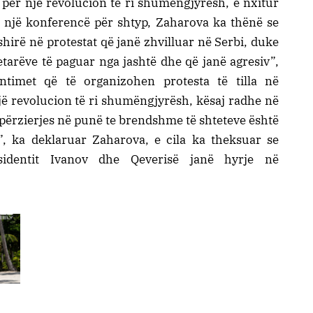
 për një revolucion të ri shumëngjyrësh, e nxitur
ë një konferencë për shtyp, Zaharova ka thënë se
hirë në protestat që janë zhvilluar në Serbi, duke
etarëve të paguar nga jashtë dhe që janë agresiv”,
timet që të organizohen protesta të tilla në
jë revolucion të ri shumëngjyrësh, kësaj radhe në
përzierjes në punë te brendshme të shteteve është
n”, ka deklaruar Zaharova, e cila ka theksuar se
sidentit Ivanov dhe Qeverisë janë hyrje në