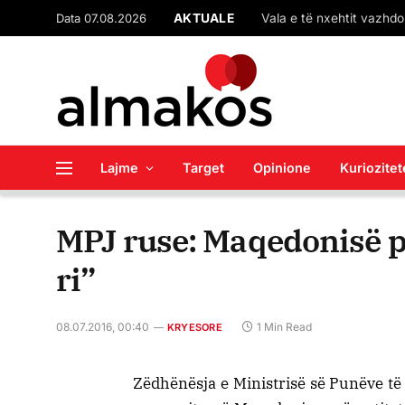
Data 07.08.2026
AKTUALE
Lajme
Target
Opinione
Kuriozitet
MPJ ruse: Maqedonisë po 
ri”
08.07.2016, 00:40
1 Min Read
KRYESORE
Zëdhënësja e Ministrisë së Punëve të