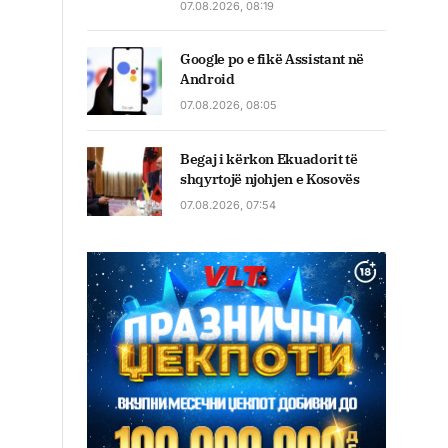
07.08.2026, 08:19
Google po e fikë Assistant në
Android
07.08.2026, 08:05
Begaj i kërkon Ekuadorit të
shqyrtojë njohjen e Kosovës
07.08.2026, 07:54