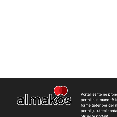
Portali është në pron
portali nuk mund të 
forme tjetër për qëlli
portali ju lutemi kon
oficial të portalit.