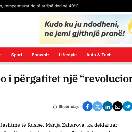
Gjykata meksikane godet “Meta-n”/ 567 milionë dollarë gjobë për rrezikimin e fëmijëve
e
Sport
Showbiz
Lifestyle
Auto & Tech
i përgatitet një “revolucion
Shpërndaje
 Jashtme të Rusisë, Marija Zaharova, ka deklaruar