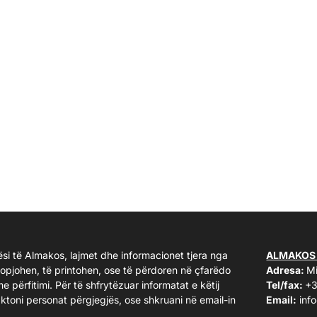
ësi të Almakos, lajmet dhe informacionet tjera nga
ALMAKOS
kopjohen, të printohen, ose të përdoren në çfarëdo
Adresa:
Mi
me përfitimi. Për të shfrytëzuar informatat e këtij
Tel/fax:
+3
taktoni personat përgjegjës, ose shkruani në email-in
Email:
inf