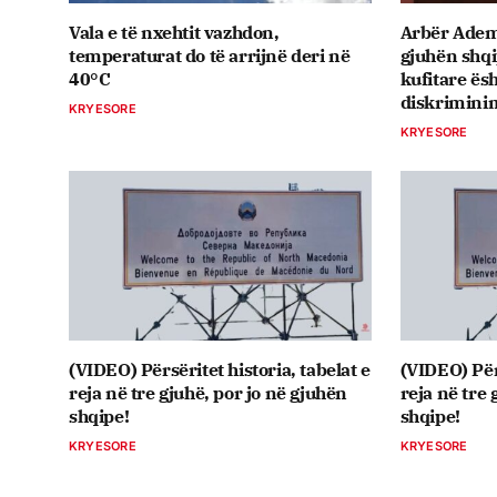
Vala e të nxehtit vazhdon,
Arbër Ademi
temperaturat do të arrijnë deri në
gjuhën shq
40°C
kufitare ësh
diskriminim
KRYESORE
KRYESORE
(VIDEO) Përsëritet historia, tabelat e
(VIDEO) Përs
reja në tre gjuhë, por jo në gjuhën
reja në tre 
shqipe!
shqipe!
KRYESORE
KRYESORE