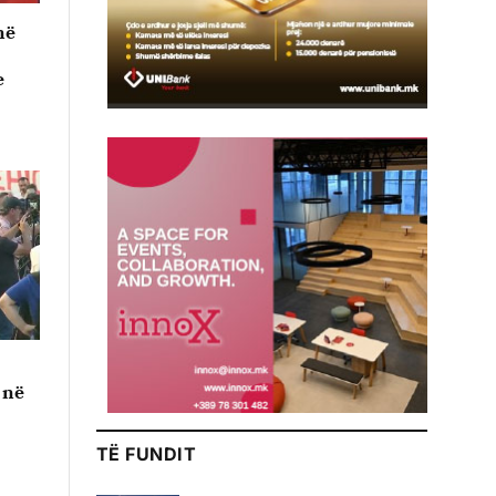
në
e
 në
TË FUNDIT