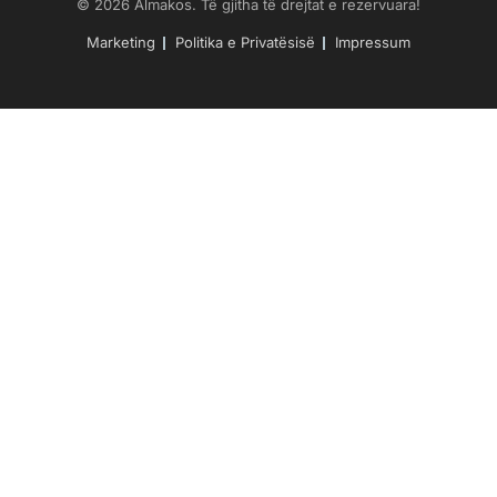
© 2026 Almakos. Të gjitha të drejtat e rezervuara!
Marketing
Politika e Privatësisë
Impressum