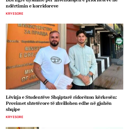
ndërtimin e korridoreve
KRYESORE
Lëvizja e Studentëve Shqiptarë ridorëzon kërkesën:
Provimet shtetërore të zhvillohen edhe në gjuhën
shqipe
KRYESORE