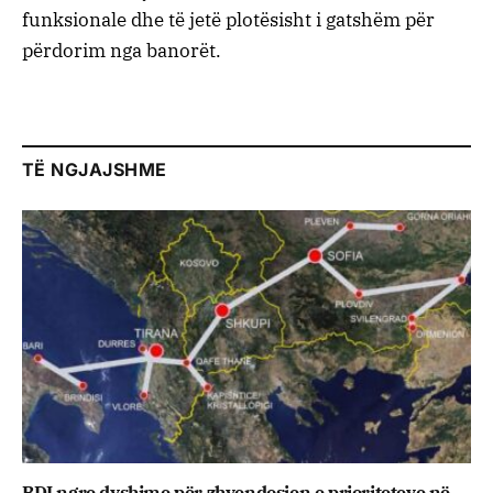
funksionale dhe të jetë plotësisht i gatshëm për
përdorim nga banorët.
TË NGJAJSHME
BDI ngre dyshime për zhvendosjen e prioriteteve në