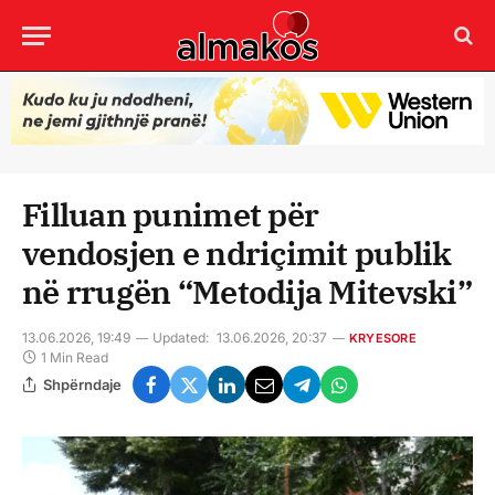
Filluan punimet për
vendosjen e ndriçimit publik
në rrugën “Metodija Mitevski”
13.06.2026, 19:49
Updated:
13.06.2026, 20:37
KRYESORE
1 Min Read
Shpërndaje