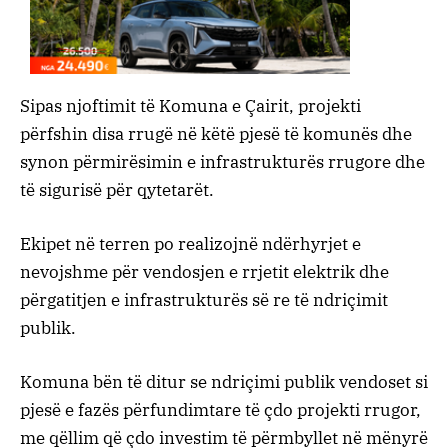
Sipas njoftimit të
Komuna e Çairit
, projekti
përfshin disa rrugë në këtë pjesë të komunës dhe
synon përmirësimin e infrastrukturës rrugore dhe
të sigurisë për qytetarët.
Ekipet në terren po realizojnë ndërhyrjet e
nevojshme për vendosjen e rrjetit elektrik dhe
përgatitjen e infrastrukturës së re të ndriçimit
publik.
Komuna bën të ditur se ndriçimi publik vendoset si
pjesë e fazës përfundimtare të çdo projekti rrugor,
me qëllim që çdo investim të përmbyllet në mënyrë