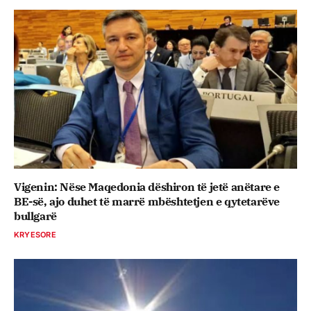
Vigenin: Nëse Maqedonia dëshiron të jetë anëtare e
BE-së, ajo duhet të marrë mbështetjen e qytetarëve
bullgarë
KRYESORE