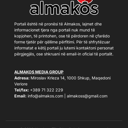
Portali është në pronësi të Almakos, lajmet dhe
informacionet tjera nga portali nuk mund të
kopjohen, të printohen, ose të përdoren në çfarëdo
forme tjetër për qëllime përfitimi. Për të shfrytëzuar
informatat e këtij portali ju lutemi kontaktoni personat
përgjegjës, ose shkruani në email-in oficial të portalit.
ALMAKOS MEDIA GROUP
Adresa:
Miroslav Krleza 14, 1000 Shkup, Maqedoni
Veriore
Tel/fax:
+389 71 322 229
Email:
info@almakos.com
|
almakoss@gmail.com