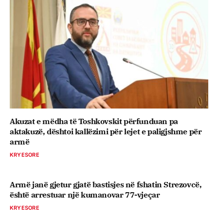
Akuzat e mëdha të Toshkovskit përfunduan pa
aktakuzë, dështoi kallëzimi për lejet e paligjshme për
armë
KRYESORE
Armë janë gjetur gjatë bastisjes në fshatin Strezovcë,
është arrestuar një kumanovar 77-vjeçar
KRYESORE