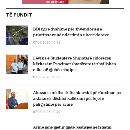
TË FUNDIT
BDI ngre dyshime për zhvendosjen e
prioriteteve në ndërtimin e korridoreve
07.08.2026, 10:59
Lëvizja e Studentëve Shqiptarë ridorëzon
kërkesën: Provimet shtetërore të zhvillohen
edhe në gjuhën shqipe
07.08.2026, 10:53
Akuzat e mëdha të Toshkovskit përfunduan pa
aktakuzë, dështoi kallëzimi për lejet e
paligjshme për armë
07.08.2026, 10:49
Armë janë gjetur gjatë bastisjes në fshatin