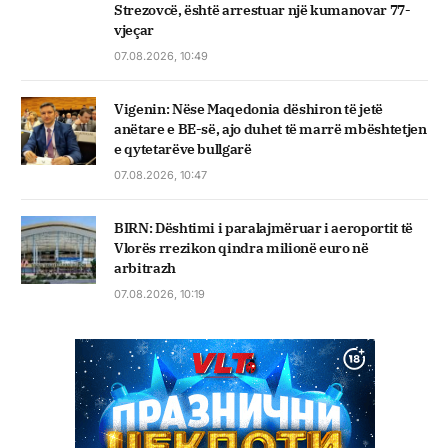
Strezovcë, është arrestuar një kumanovar 77-
vjeçar
07.08.2026, 10:49
Vigenin: Nëse Maqedonia dëshiron të jetë
anëtare e BE-së, ajo duhet të marrë mbështetjen
e qytetarëve bullgarë
07.08.2026, 10:47
BIRN: Dështimi i paralajmëruar i aeroportit të
Vlorës rrezikon qindra milionë euro në
arbitrazh
07.08.2026, 10:19