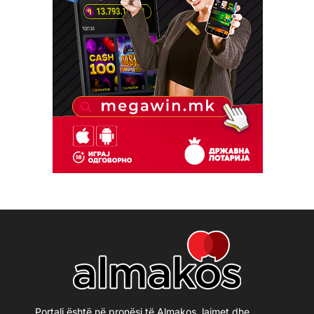
Portali është në pronësi të Almakos, lajmet dhe