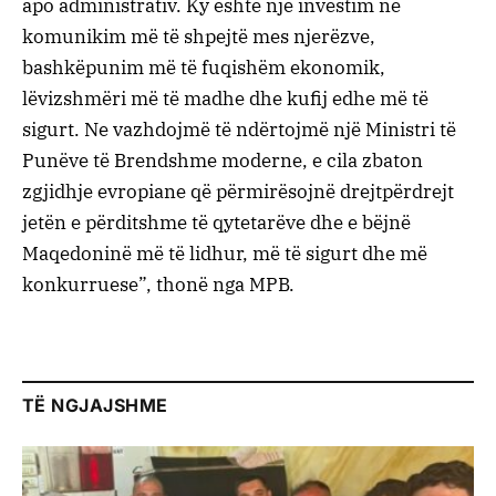
apo administrativ. Ky është një investim në
komunikim më të shpejtë mes njerëzve,
bashkëpunim më të fuqishëm ekonomik,
lëvizshmëri më të madhe dhe kufij edhe më të
sigurt. Ne vazhdojmë të ndërtojmë një Ministri të
Punëve të Brendshme moderne, e cila zbaton
zgjidhje evropiane që përmirësojnë drejtpërdrejt
jetën e përditshme të qytetarëve dhe e bëjnë
Maqedoninë më të lidhur, më të sigurt dhe më
konkurruese”, thonë nga MPB.
TË NGJAJSHME