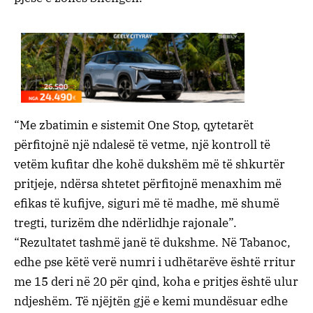
“Me zbatimin e sistemit One Stop, qytetarët
përfitojnë një ndalesë të vetme, një kontroll të
vetëm kufitar dhe kohë dukshëm më të shkurtër
pritjeje, ndërsa shtetet përfitojnë menaxhim më
efikas të kufijve, siguri më të madhe, më shumë
tregti, turizëm dhe ndërlidhje rajonale”.
“Rezultatet tashmë janë të dukshme. Në Tabanoc,
edhe pse këtë verë numri i udhëtarëve është rritur
me 15 deri në 20 për qind, koha e pritjes është ulur
ndjeshëm. Të njëjtën gjë e kemi mundësuar edhe