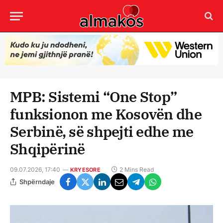
MPB: Sistemi “One Stop”
funksionon me Kosovën dhe
Serbinë, së shpejti edhe me
Shqipërinë
09.07.2026, 17:40
2 Mins Read
KRYESORE
Shpërndaje