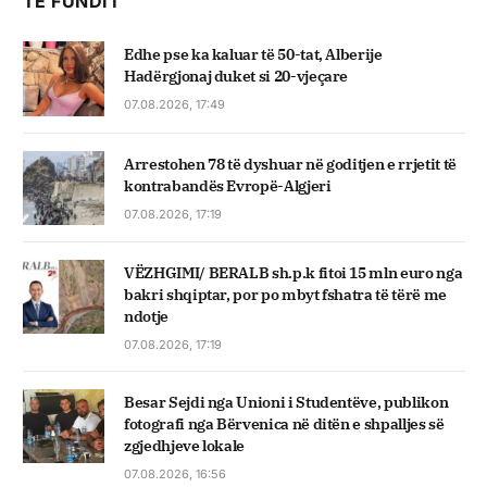
TË FUNDIT
Edhe pse ka kaluar të 50-tat, Alberije
Hadërgjonaj duket si 20-vjeçare
07.08.2026, 17:49
Arrestohen 78 të dyshuar në goditjen e rrjetit të
kontrabandës Evropë-Algjeri
07.08.2026, 17:19
VËZHGIMI/ BERALB sh.p.k fitoi 15 mln euro nga
bakri shqiptar, por po mbyt fshatra të tërë me
ndotje
07.08.2026, 17:19
Besar Sejdi nga Unioni i Studentëve, publikon
fotografi nga Bërvenica në ditën e shpalljes së
zgjedhjeve lokale
07.08.2026, 16:56