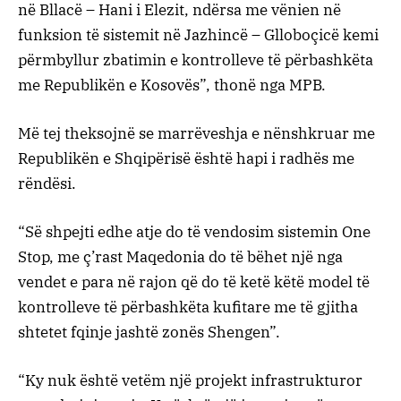
në Bllacë – Hani i Elezit, ndërsa me vënien në
funksion të sistemit në Jazhincë – Glloboçicë kemi
përmbyllur zbatimin e kontrolleve të përbashkëta
me Republikën e Kosovës”, thonë nga MPB.
Më tej theksojnë se marrëveshja e nënshkruar me
Republikën e Shqipërisë është hapi i radhës me
rëndësi.
“Së shpejti edhe atje do të vendosim sistemin One
Stop, me ç’rast Maqedonia do të bëhet një nga
vendet e para në rajon që do të ketë këtë model të
kontrolleve të përbashkëta kufitare me të gjitha
shtetet fqinje jashtë zonës Shengen”.
“Ky nuk është vetëm një projekt infrastrukturor