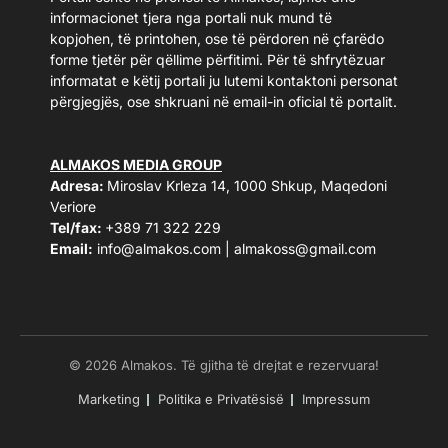
informacionet tjera nga portali nuk mund të
kopjohen, të printohen, ose të përdoren në çfarëdo
forme tjetër për qëllime përfitimi. Për të shfrytëzuar
informatat e këtij portali ju lutemi kontaktoni personat
përgjegjës, ose shkruani në email-in oficial të portalit.
ALMAKOS MEDIA GROUP
Adresa:
Miroslav Krleza 14, 1000 Shkup, Maqedoni
Veriore
Tel/fax:
+389 71 322 229
Email:
info@almakos.com
|
almakoss@gmail.com
© 2026 Almakos. Të gjitha të drejtat e rezervuara!
Marketing
Politika e Privatësisë
Impressum