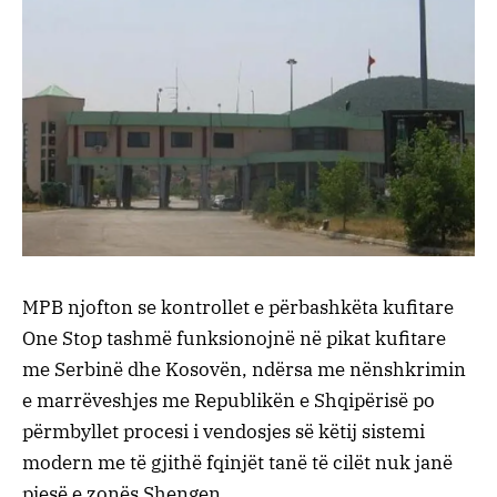
MPB njofton se kontrollet e përbashkëta kufitare
One Stop tashmë funksionojnë në pikat kufitare
me Serbinë dhe Kosovën, ndërsa me nënshkrimin
e marrëveshjes me Republikën e Shqipërisë po
përmbyllet procesi i vendosjes së këtij sistemi
modern me të gjithë fqinjët tanë të cilët nuk janë
pjesë e zonës Shengen.