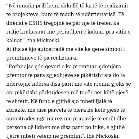
“Në muajin prill kemi shkallë të lartë të realizimit
të projekteve, bum të madh të ndërtimtarisë. Të
dhënat e ESHS tregojnë se për një të tretën ka
rritje krahasuar me periudhën e kaluar, pra vitin e
kaluar”, tha Mickoski.
Ai tha se kjo autostradë me vite ka qenë simbol i
premtimeve të pa realizuara.
“Pothuajse çdo qeveri e ka premtuar, çdonjëra
premtonte para zgjedhjeve se pikërisht ata do ta
ndërtojnë ndërsa disa parit me vite rrenin gjoks se
ata pikërisht përkujdesen më tepër për këtë pjesë
të shtetit. Në fund e gjithë ajo mbeti fjalë të
zbraztë, me disa parcela të blera në këtë pjesë të
autostradës nga njerëz me prapavijë të errët dhe
persona që lidhen me disa parti politike, e gjithë
tjetra mbeti vetëm në premtim”, tha Mickoski,