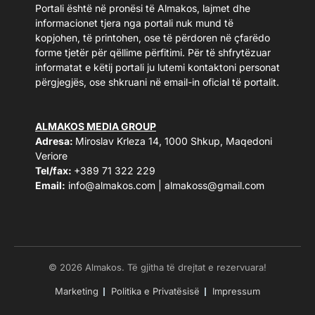
Portali është në pronësi të Almakos, lajmet dhe
informacionet tjera nga portali nuk mund të
kopjohen, të printohen, ose të përdoren në çfarëdo
forme tjetër për qëllime përfitimi. Për të shfrytëzuar
informatat e këtij portali ju lutemi kontaktoni personat
përgjegjës, ose shkruani në email-in oficial të portalit.
ALMAKOS MEDIA GROUP
Adresa:
Miroslav Krleza 14, 1000 Shkup, Maqedoni
Veriore
Tel/fax:
+389 71 322 229
Email:
info@almakos.com
|
almakoss@gmail.com
© 2026 Almakos. Të gjitha të drejtat e rezervuara!
Marketing
Politika e Privatësisë
Impressum