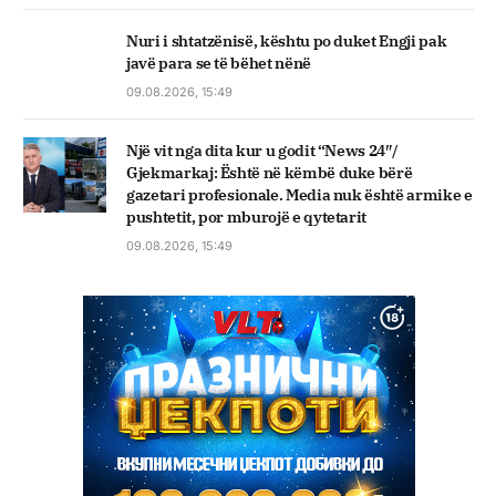
Nuri i shtatzënisë, kështu po duket Engji pak
javë para se të bëhet nënë
09.08.2026, 15:49
Një vit nga dita kur u godit “News 24″/
Gjekmarkaj: Është në këmbë duke bërë
gazetari profesionale. Media nuk është armike e
pushtetit, por mburojë e qytetarit
09.08.2026, 15:49