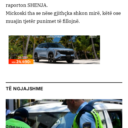
raporton SHENJA.
Mickoski tha se nëse gjithçka shkon mirë, këtë ose
muajin tjetër punimet të fillojnë.
TË NGJAJSHME