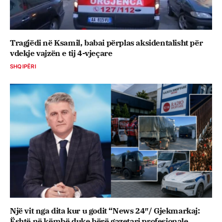
Tragjëdi në Ksamil, babai përplas aksidentalisht për
vdekje vajzën e tij 4-vjeçare
SHQIPËRI
Një vit nga dita kur u godit “News 24″/ Gjekmarkaj:
Është në këmbë duke bërë gazetari profesionale.