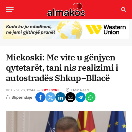
Mickoski: Me vite u gënjyen
qytetarët, tani nis realizimi i
autostradës Shkup–Bllacë
06.07.2026, 12:44
1 Min Read
KRYESORE
Shpërndaje