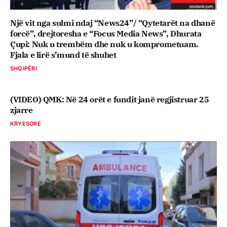
Një vit nga sulmi ndaj “News24”/ “Qytetarët na dhanë
forcë”, drejtoresha e “Focus Media News”, Dhurata
Çupi: Nuk u trembëm dhe nuk u komprometuam.
Fjala e lirë s’mund të shuhet
SHQIPËRI
(VIDEO) QMK: Në 24 orët e fundit janë regjistruar 25
zjarre
KRYESORE