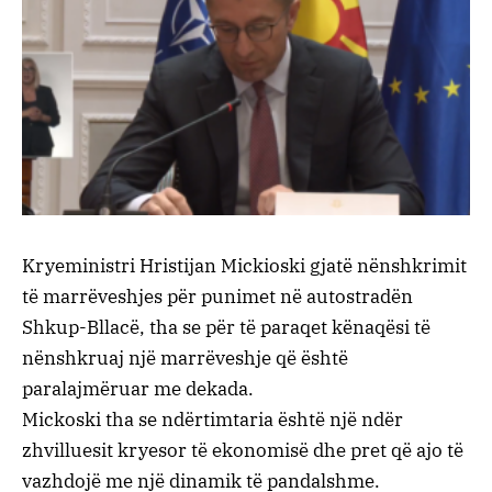
Kryeministri Hristijan Mickioski gjatë nënshkrimit
të marrëveshjes për punimet në autostradën
Shkup-Bllacë, tha se për të paraqet kënaqësi të
nënshkruaj një marrëveshje që është
paralajmëruar me dekada.
Mickoski tha se ndërtimtaria është një ndër
zhvilluesit kryesor të ekonomisë dhe pret që ajo të
vazhdojë me një dinamik të pandalshme.