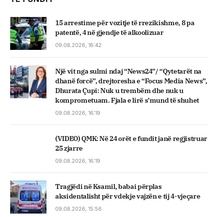
15 arrestime për vozitje të rrezikishme, 8 pa
patentë, 4 në gjendje të alkoolizuar
09.08.2026, 16:42
Një vit nga sulmi ndaj “News24”/ “Qytetarët na
dhanë forcë”, drejtoresha e “Focus Media News”,
Dhurata Çupi: Nuk u trembëm dhe nuk u
komprometuam. Fjala e lirë s’mund të shuhet
09.08.2026, 16:19
(VIDEO) QMK: Në 24 orët e fundit janë regjistruar
25 zjarre
09.08.2026, 16:19
Tragjëdi në Ksamil, babai përplas
aksidentalisht për vdekje vajzën e tij 4-vjeçare
09.08.2026, 15:56