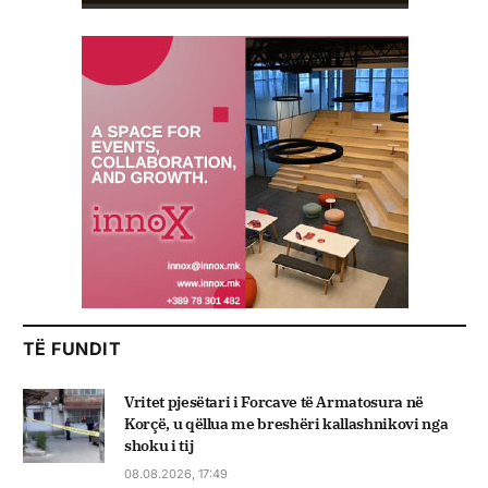
TË FUNDIT
Vritet pjesëtari i Forcave të Armatosura në
Korçë, u qëllua me breshëri kallashnikovi nga
shoku i tij
08.08.2026, 17:49