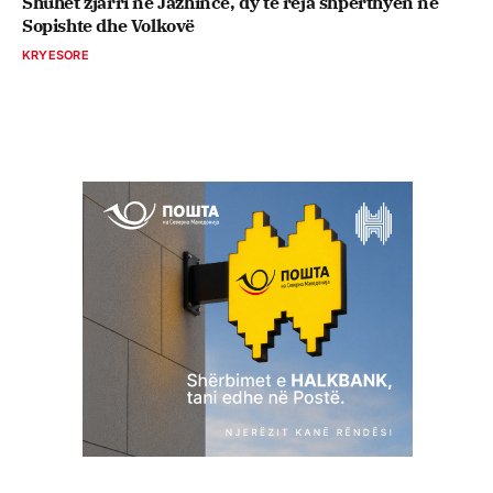
Shuhet zjarri në Jazhincë, dy të reja shpërthyen në
Sopishte dhe Volkovë
KRYESORE