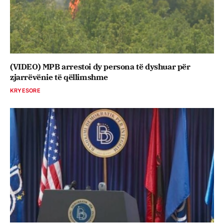
(VIDEO) MPB arrestoi dy persona të dyshuar për
zjarrëvënie të qëllimshme
KRYESORE