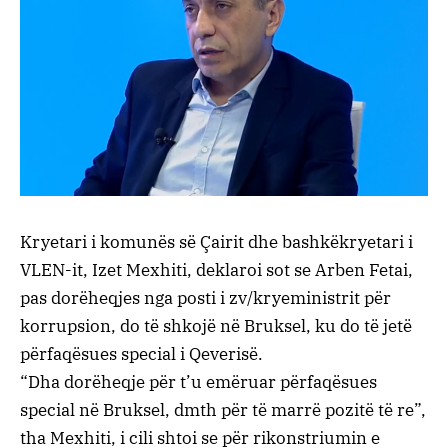
Kryetari i komunës së Çairit dhe bashkëkryetari i
VLEN-it, Izet Mexhiti, deklaroi sot se Arben Fetai,
pas dorëheqjes nga posti i zv/kryeministrit për
korrupsion, do të shkojë në Bruksel, ku do të jetë
përfaqësues special i Qeverisë.
“Dha dorëheqje për t’u emëruar përfaqësues
special në Bruksel, dmth për të marrë pozitë të re”,
tha Mexhiti, i cili shtoi se për rikonstriumin e