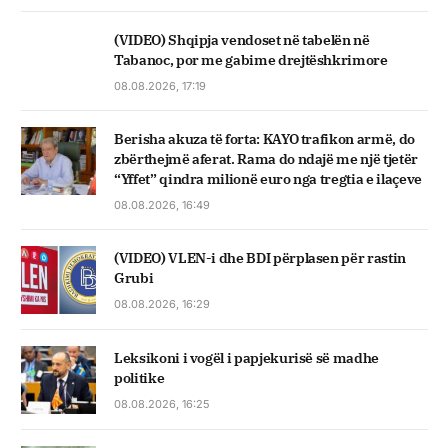
(VIDEO) Shqipja vendoset në tabelën në
Tabanoc, por me gabime drejtëshkrimore
08.08.2026, 17:19
Berisha akuza të forta: KAYO trafikon armë, do
zbërthejmë aferat. Rama do ndajë me një tjetër
“Yffet” qindra milionë euro nga tregtia e ilaçeve
08.08.2026, 16:49
(VIDEO) VLEN-i dhe BDI përplasen për rastin
Grubi
08.08.2026, 16:29
Leksikoni i vogël i papjekurisë së madhe
politike
08.08.2026, 16:25