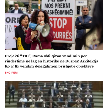
Projekti “TID”, Rama shfuqizon vendimin për
rindërtime në lagjen historike në Durrës! Arkitektja
Koja: Ky vendim delegjitimon prishjet e objekteve
SHQIPËRI