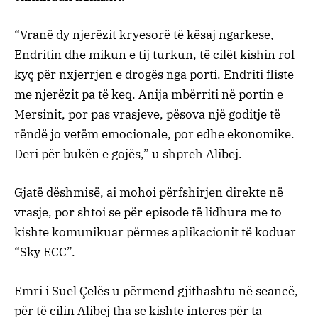
“Vranë dy njerëzit kryesorë të kësaj ngarkese,
Endritin dhe mikun e tij turkun, të cilët kishin rol
kyç për nxjerrjen e drogës nga porti. Endriti fliste
me njerëzit pa të keq. Anija mbërriti në portin e
Mersinit, por pas vrasjeve, pësova një goditje të
rëndë jo vetëm emocionale, por edhe ekonomike.
Deri për bukën e gojës,” u shpreh Alibej.
Gjatë dëshmisë, ai mohoi përfshirjen direkte në
vrasje, por shtoi se për episode të lidhura me to
kishte komunikuar përmes aplikacionit të koduar
“Sky ECC”.
Emri i Suel Çelës u përmend gjithashtu në seancë,
për të cilin Alibej tha se kishte interes për ta