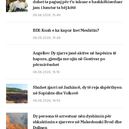
duhet ta paguaj për t’u takuar e bashkëbiseduar
jam i lumtur ta bëj këtë
08.08.2026, 15:49
BDI: Kush e ka kapur Izet Mexhitin?
08.08.2026, 15:49
Angellov: Dy zjarre janë aktive në hapësira të
hapura, gjendja me ujin në Gostivar po
përmirësohet
08.08.2026, 15:19
Shuhet zjarri në Jazhincë, dy të reja shpërthyen
në Sopishte dhe Volkovë
08.08.2026, 14:55
Dy persona të arrestuar nën dyshimin për
shkaktimin e zjarreve në Makedonski Brod dhe
Dollnen