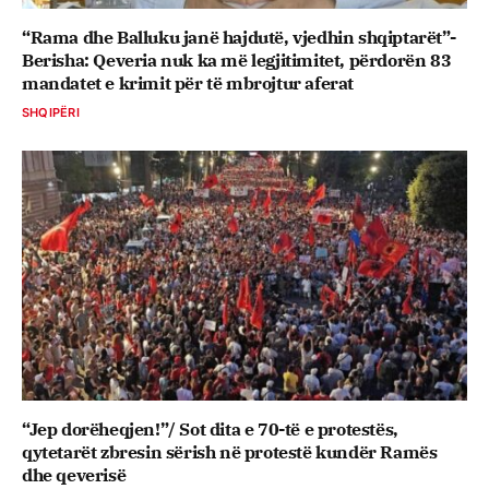
“Rama dhe Balluku janë hajdutë, vjedhin shqiptarët”-
Berisha: Qeveria nuk ka më legjitimitet, përdorën 83
mandatet e krimit për të mbrojtur aferat
SHQIPËRI
“Jep dorëheqjen!”/ Sot dita e 70-të e protestës,
qytetarët zbresin sërish në protestë kundër Ramës
dhe qeverisë