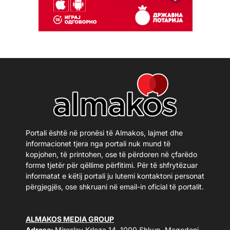
Portali është në pronësi të Almakos, lajmet dhe
informacionet tjera nga portali nuk mund të
kopjohen, të printohen, ose të përdoren në çfarëdo
forme tjetër për qëllime përfitimi. Për të shfrytëzuar
informatat e këtij portali ju lutemi kontaktoni personat
përgjegjës, ose shkruani në email-in oficial të portalit.
ALMAKOS MEDIA GROUP
Adresa:
Miroslav Krleza 14, 1000 Shkup, Maqedoni