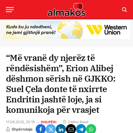
“Më vranë dy njerëz të
rëndësishëm”, Erion Alibej
dëshmon sërish në GJKKO:
Suel Çela donte të nxirrte
Endritin jashtë loje, ja si
komunikoja për vrasjet
17.06.2025, 20:19
3 Mins Read
SHQIPËRI
Shpërndaje