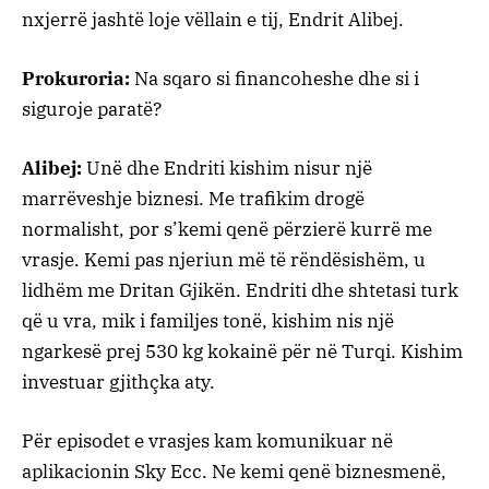
nxjerrë jashtë loje vëllain e tij, Endrit Alibej.
Prokuroria:
Na sqaro si financoheshe dhe si i
siguroje paratë?
Alibej:
Unë dhe Endriti kishim nisur një
marrëveshje biznesi. Me trafikim drogë
normalisht, por s’kemi qenë përzierë kurrë me
vrasje. Kemi pas njeriun më të rëndësishëm, u
lidhëm me Dritan Gjikën. Endriti dhe shtetasi turk
që u vra, mik i familjes tonë, kishim nis një
ngarkesë prej 530 kg kokainë për në Turqi. Kishim
investuar gjithçka aty.
Për episodet e vrasjes kam komunikuar në
aplikacionin Sky Ecc. Ne kemi qenë biznesmenë,