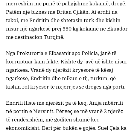
merreshim me punë të paligjshme kokainë, drogë.
Patëm një biznes me Dritan Gjikën. Ai erdhi na
takoi, me Endritin dhe shtetasin turk dhe kishin
nisur një ngarkesë prej 530 kg kokainë në Ekuador
me destinacion Turqinë.
Nga Prokuroria e Elbasanit apo Policia, janë të
korruptuar kam fakte. Kishte dy javë që ishte nisur
ngarkesa. Vranë dy njerëzit kryesorë të kësaj
ngarkesë, Endritin dhe mikun e tij, turkun, që
kishin rol kryesor të nxjerrjes së drogës nga porti.
Endriti fliste me njerëzit pa të keq. Anija mbërriti
në portin e Mersinit. Përveç se më vranë 2 njerëz
të rëndësishëm, më goditën shumë keq
ekonomikisht. Deri për bukën e gojës. Suel Çela ka