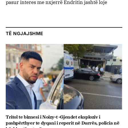
pasur interes me nxjerrë Endritin jashtë loje
TË NGJAJSHME
Tritol te biznesi i Noizy-t -Gjendet eksploziv i
pashpërthyer te dyqani i reperit në Durrës, policia në