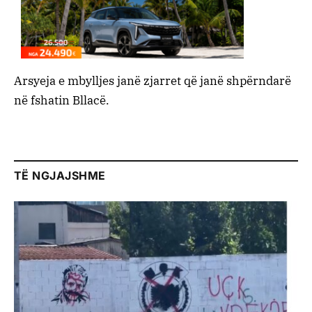
Arsyeja e mbylljes janë zjarret që janë shpërndarë
në fshatin Bllacë.
TË NGJAJSHME