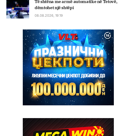
Të shtëna me armë automatike në Tetovë,
dëmtohet një shtëpi
08.08.2026, 19:19