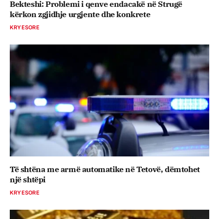
Bekteshi: Problemi i qenve endacakë në Strugë
kërkon zgjidhje urgjente dhe konkrete
KRYESORE
Të shtëna me armë automatike në Tetovë, dëmtohet
një shtëpi
KRYESORE