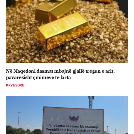
Në Maqedoni dasmat mbajnë gjallë tregun e arit,
pavarësisht çmimeve të larta
KRYESORE