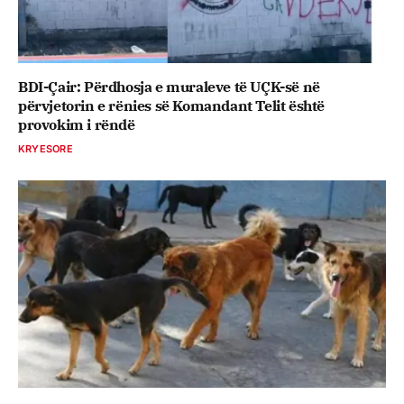
BDI-Çair: Përdhosja e muraleve të UÇK-së në
përvjetorin e rënies së Komandant Telit është
provokim i rëndë
KRYESORE