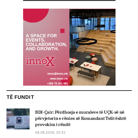
TË FUNDIT
BDI-Çair: Përdhosja e muraleve të UÇK-së në
përvjetorin e rënies së Komandant Telit është
provokim i rëndë
08.08.2026, 20:32