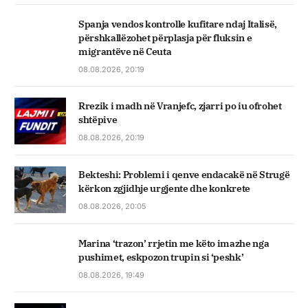
Spanja vendos kontrolle kufitare ndaj Italisë,
përshkallëzohet përplasja për fluksin e
migrantëve në Ceuta
08.08.2026, 20:19
Rrezik i madh në Vranjefc, zjarri po iu ofrohet
shtëpive
08.08.2026, 20:19
Bekteshi: Problemi i qenve endacakë në Strugë
kërkon zgjidhje urgjente dhe konkrete
08.08.2026, 20:05
Marina ‘trazon’ rrjetin me këto imazhe nga
pushimet, eskpozon trupin si ‘peshk’
08.08.2026, 19:49