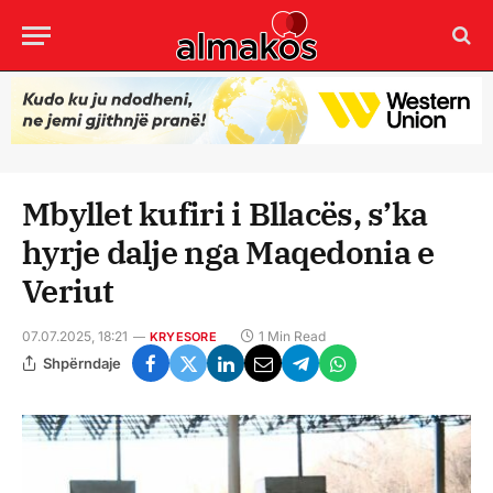
Mbyllet kufiri i Bllacës, s’ka
hyrje dalje nga Maqedonia e
Veriut
07.07.2025, 18:21
1 Min Read
KRYESORE
Shpërndaje