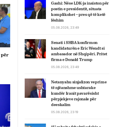
Gashi: Nëse LDK-ja insiston për
postin e presidentit, situata
komplikohet – pres që të ketë
lëshim
05.08.2026, 23:49
Senati i SHBA konfirmon
kandidaturën e Eric Wendt si
ambasador në Shqipëri. Pritet
 për
firma e Donald Trump
05.08.2026, 23:49
Netanyahu sinjalizon veprime
të njëanshme ushtarake
kundër Iranit pavarësisht
përpjekjeve rajonale për
deeskalim
05.08.2026, 23:19