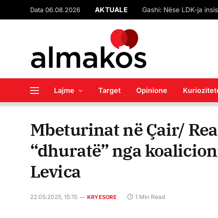
Data 06.08.2026
AKTUALE
Lajme
Target
Opinione
Kuriozitet
Mbeturinat në Çair/ Re
“dhuratë” nga koalicion
Levica
22.05.2025, 15:15
1 Min Read
KRYESORE