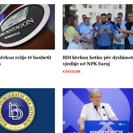
ërkon rritje të buxhetit
BDI kërkon hetim për dyshimet
s
vjedhje në NPK Saraj
KRYESORE