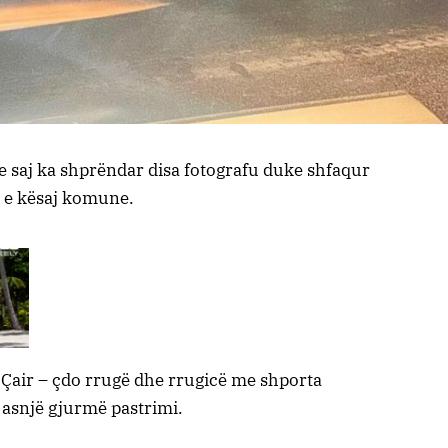
e saj ka shprëndar disa fotografu duke shfaqur
t e kësaj komune.
Çair – çdo rrugë dhe rrugicë me shporta
asnjë gjurmë pastrimi.