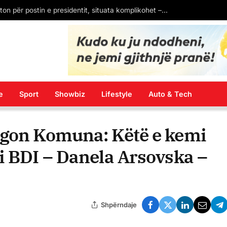
Senati i SHBA konfirmon kandidaturën e Eric Wendt si ambasador në Shqipëri. Pritet firma e Donald Trump
e
Sport
Showbiz
Lifestyle
Auto & Tech
agon Komuna: Këtë e kemi
i BDI – Danela Arsovska –
Shpërndaje