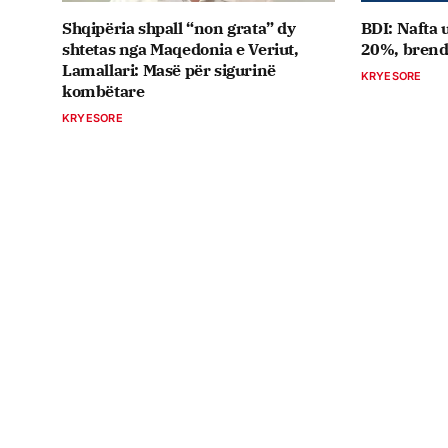
Shqipëria shpall “non grata” dy
BDI: Nafta 
shtetas nga Maqedonia e Veriut,
20%, brend
Lamallari: Masë për sigurinë
KRYESORE
kombëtare
KRYESORE