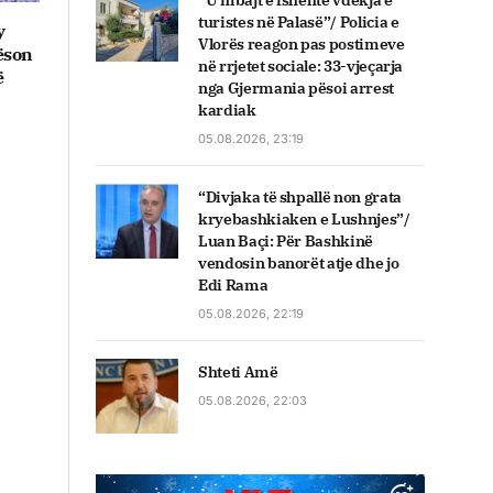
“U mbajt e fshehtë vdekja e
turistes në Palasë”/ Policia e
y
Vlorës reagon pas postimeve
lëson
në rrjetet sociale: 33-vjeçarja
ë
nga Gjermania pësoi arrest
kardiak
05.08.2026, 23:19
“Divjaka të shpallë non grata
kryebashkiaken e Lushnjes”/
Luan Baçi: Për Bashkinë
vendosin banorët atje dhe jo
Edi Rama
05.08.2026, 22:19
Shteti Amë
05.08.2026, 22:03