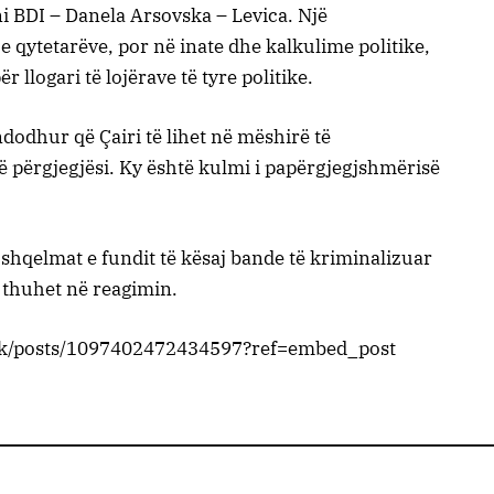
ni BDI – Danela Arsovska – Levica. Një
e qytetarëve, por në inate dhe kalkulime politike,
r llogari të lojërave të tyre politike.
dhur që Çairi të lihet në mëshirë të
përgjegjësi. Ky është kulmi i papërgjegjshmërisë
 shqelmat e fundit të kësaj bande të kriminalizuar
, thuhet në reagimin.
.mk/posts/1097402472434597?ref=embed_post