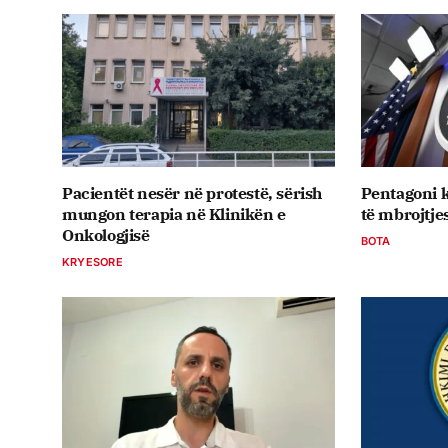
Pacientët nesër në protestë, sërish
Pentagoni k
mungon terapia në Klinikën e
të mbrojtje
Onkologjisë
BOTA
KRYESORE