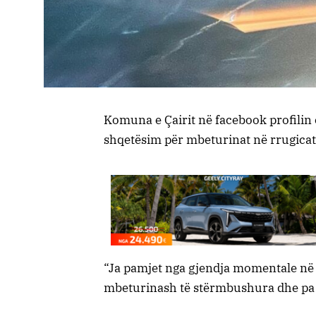
Komuna e Çairit në facebook profilin 
shqetësim për mbeturinat në rrugica
“Ja pamjet nga gjendja momentale në 
mbeturinash të stërmbushura dhe pa 