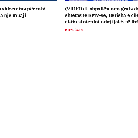
u shtrenjtua për mbi
(VIDEO) U shpallën non grata d
a një muaji
shtetas të RMV-së, Berisha e ci
aktin si atentat ndaj fjalës së lir
KRYESORE