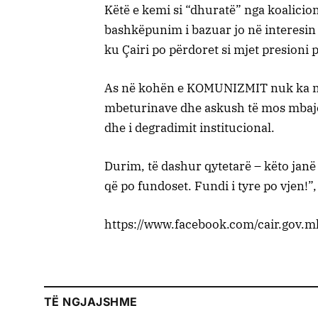
Këtë e kemi si “dhuratë” nga koalicio
bashkëpunim i bazuar jo në interesin 
ku Çairi po përdoret si mjet presioni pë
As në kohën e KOMUNIZMIT nuk ka ndo
mbeturinave dhe askush të mos mbajë 
dhe i degradimit institucional.
Durim, të dashur qytetarë – këto janë
që po fundoset. Fundi i tyre po vjen!”
https://www.facebook.com/cair.gov
TË NGJAJSHME