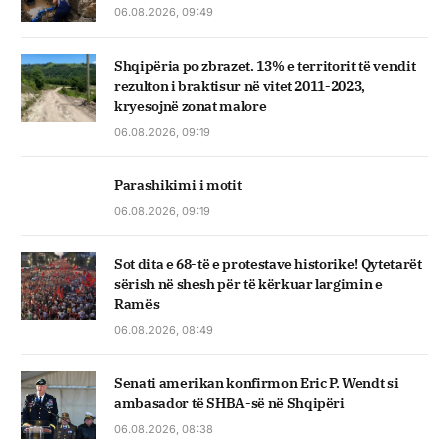
06.08.2026, 09:49
Shqipëria po zbrazet. 13% e territorit të vendit
rezulton i braktisur në vitet 2011-2023,
kryesojnë zonat malore
06.08.2026, 09:19
Parashikimi i motit
06.08.2026, 09:19
Sot dita e 68-të e protestave historike! Qytetarët
sërish në shesh për të kërkuar largimin e
Ramës
06.08.2026, 08:49
Senati amerikan konfirmon Eric P. Wendt si
ambasador të SHBA-së në Shqipëri
06.08.2026, 08:38