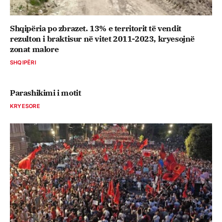
Shqipëria po zbrazet. 13% e territorit të vendit
rezulton i braktisur në vitet 2011-2023, kryesojnë
zonat malore
SHQIPËRI
Parashikimi i motit
KRYESORE