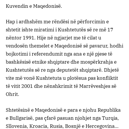
Kuvendin e Maqedonisë.
Hap i ardhshëm me rëndësi në përforcimin e
shtetit ishte miratimi i Kushtetutës së re më 17
nëntor 1991. Hije në ngjarjet me të cilat u
vendosën themelet e Maqedonisë së pavarur, hodhi
bojkotimi i referendumit nga ana e një pjese të
bashkësisë etnike shqiptare dhe mospërkrahja e
Kushtetutës së re nga deputetët shqiptarë. Dhjetë
vite më vonë Kushtetuta u plotësua pas konfliktit
të vitit 2001 dhe nënshkrimit të Marrëveshjes së
Ohrit.
Shtetësinë e Maqedonisë e para e njohu Republika
e Bullgarisë, pas çfarë pasuan njohjet nga Turqia,
Sllovenia, Kroacia, Rusia, Bosnjë e Hercegovina…