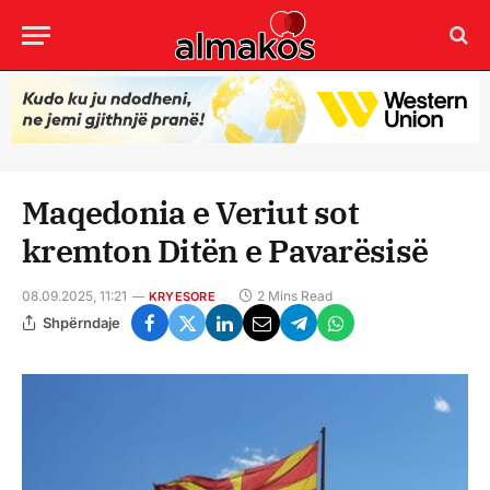
Maqedonia e Veriut sot
kremton Ditën e Pavarësisë
08.09.2025, 11:21
2 Mins Read
KRYESORE
Shpërndaje