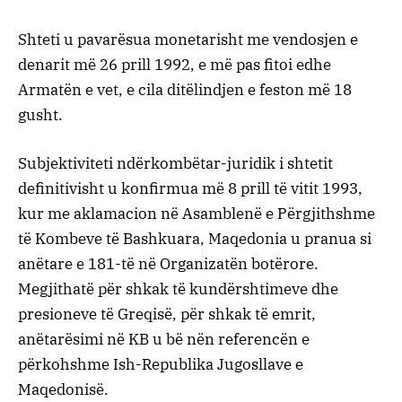
Shteti u pavarësua monetarisht me vendosjen e
denarit më 26 prill 1992, e më pas fitoi edhe
Armatën e vet, e cila ditëlindjen e feston më 18
gusht.
Subjektiviteti ndërkombëtar-juridik i shtetit
definitivisht u konfirmua më 8 prill të vitit 1993,
kur me aklamacion në Asamblenë e Përgjithshme
të Kombeve të Bashkuara, Maqedonia u pranua si
anëtare e 181-të në Organizatën botërore.
Megjithatë për shkak të kundërshtimeve dhe
presioneve të Greqisë, për shkak të emrit,
anëtarësimi në KB u bë nën referencën e
përkohshme Ish-Republika Jugosllave e
Maqedonisë.