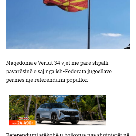
Maqedonia e Veriut 34 vjet më parë shpalli
pavarësinë e saj nga ish-Federata jugosllave
përmes një referendumi popullor.
Referendumi atëkohë u bojkotua nga shqiptarët në