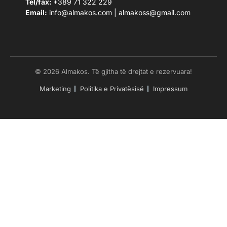
Tel/fax:
+389 71 322 229
Email:
info@almakos.com
|
almakoss@gmail.com
© 2026 Almakos. Të gjitha të drejtat e rezervuara!
Marketing
Politika e Privatësisë
Impressum