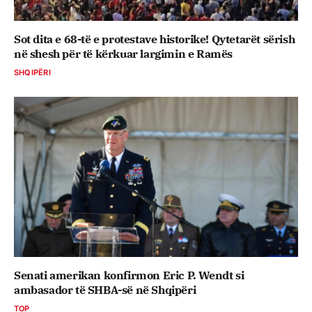
Sot dita e 68-të e protestave historike! Qytetarët sërish
në shesh për të kërkuar largimin e Ramës
SHQIPËRI
Senati amerikan konfirmon Eric P. Wendt si
ambasador të SHBA-së në Shqipëri
TOP