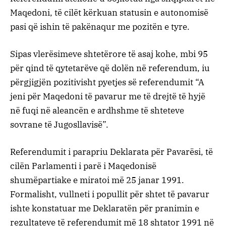
Maqedoni, të cilët kërkuan statusin e autonomisë
pasi që ishin të pakënaqur me pozitën e tyre.
Sipas vlerësimeve shtetërore të asaj kohe, mbi 95
për qind të qytetarëve që dolën në referendum, iu
përgjigjën pozitivisht pyetjes së referendumit “A
jeni për Maqedoni të pavarur me të drejtë të hyjë
në fuqi në aleancën e ardhshme të shteteve
sovrane të Jugosllavisë”.
Referendumit i parapriu Deklarata për Pavarësi, të
cilën Parlamenti i parë i Maqedonisë
shumëpartiake e miratoi më 25 janar 1991.
Formalisht, vullneti i popullit për shtet të pavarur
ishte konstatuar me Deklaratën për pranimin e
rezultateve të referendumit më 18 shtator 1991 në