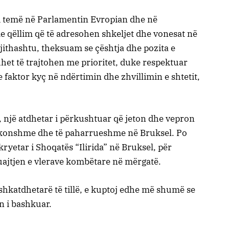
i temë në Parlamentin Evropian dhe në
e qëllim që të adresohen shkeljet dhe vonesat në
jithashtu, theksuam se çështja dhe pozita e
het të trajtohen me prioritet, duke respektuar
e faktor kyç në ndërtimin dhe zhvillimin e shtetit,
, një atdhetar i përkushtuar që jeton dhe vepron
zakonshme dhe të paharrueshme në Bruksel. Po
ryetar i Shoqatës “Ilirida” në Bruksel, për
uajtjen e vlerave kombëtare në mërgatë.
shkatdhetarë të tillë, e kuptoj edhe më shumë se
n i bashkuar.