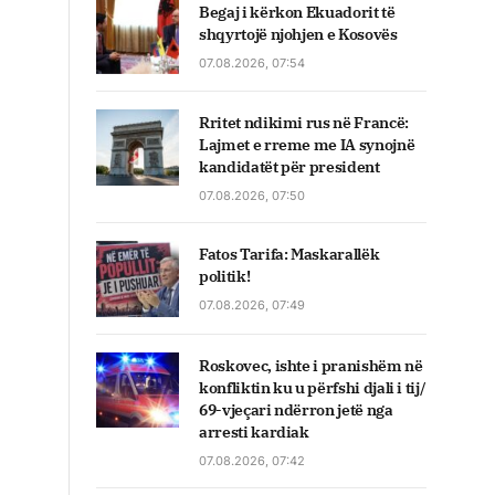
Begaj i kërkon Ekuadorit të
shqyrtojë njohjen e Kosovës
07.08.2026, 07:54
Rritet ndikimi rus në Francë:
Lajmet e rreme me IA synojnë
kandidatët për president
07.08.2026, 07:50
Fatos Tarifa: Maskarallëk
politik!
07.08.2026, 07:49
Roskovec, ishte i pranishëm në
konfliktin ku u përfshi djali i tij/
69-vjeçari ndërron jetë nga
arresti kardiak
07.08.2026, 07:42