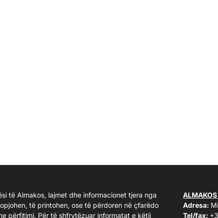
ësi të Almakos, lajmet dhe informacionet tjera nga
ALMAKOS
kopjohen, të printohen, ose të përdoren në çfarëdo
Adresa:
Mi
me përfitimi. Për të shfrytëzuar informatat e këtij
Tel/fax:
+3