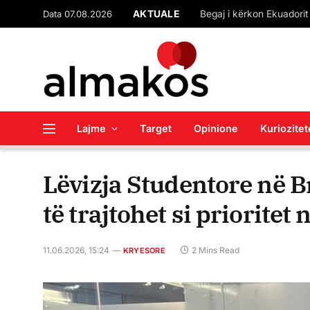
Data 07.08.2026
AKTUALE
Lajme
Target
Opinione
Kuriozitet
Lëvizja Studentore në B
të trajtohet si prioritet 
11.06.2026, 15:24
2 Mins Read
KRYESORE