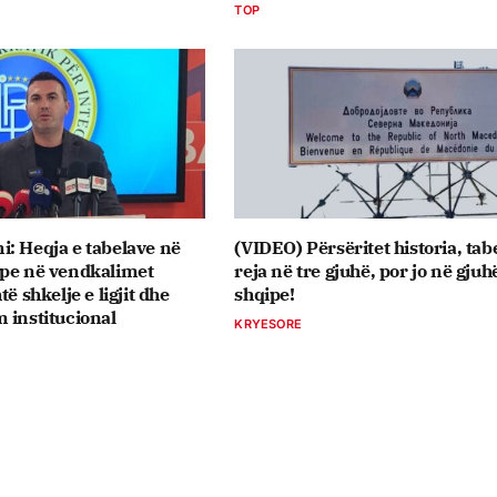
TOP
: Heqja e tabelave në
(VIDEO) Përsëritet historia, tabe
ipe në vendkalimet
reja në tre gjuhë, por jo në gjuh
të shkelje e ligjit dhe
shqipe!
 institucional
KRYESORE