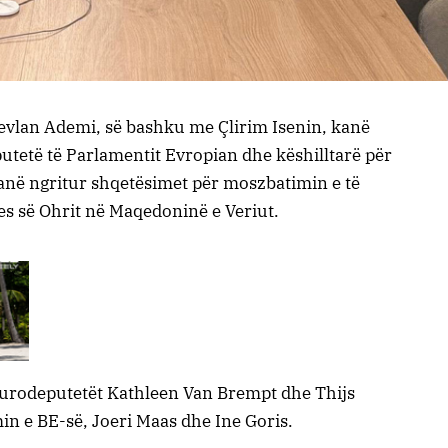
Mevlan Ademi, së bashku me Çlirim Isenin, kanë
utetë të Parlamentit Evropian dhe këshilltarë për
anë ngritur shqetësimet për moszbatimin e të
es së Ohrit në Maqedoninë e Veriut.
eurodeputetët Kathleen Van Brempt dhe Thijs
min e BE-së, Joeri Maas dhe Ine Goris.