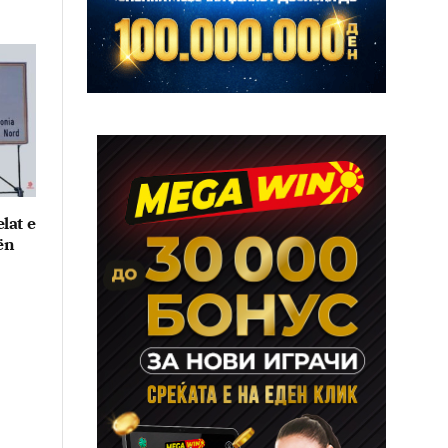
lat e
ën