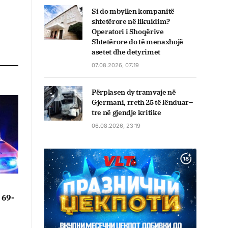
Si do mbyllen kompanitë
shtetërore në likuidim?
Operatori i Shoqërive
Shtetërore do të menaxhojë
asetet dhe detyrimet
07.08.2026, 07:19
Përplasen dy tramvaje në
Gjermani, rreth 25 të lënduar–
tre në gjendje kritike
06.08.2026, 23:19
/ 69-