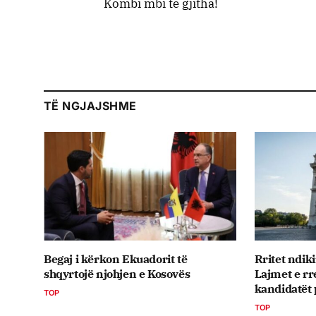
Kombi mbi të gjitha!
TË NGJAJSHME
Begaj i kërkon Ekuadorit të
Rritet ndik
shqyrtojë njohjen e Kosovës
Lajmet e r
kandidatët 
TOP
TOP