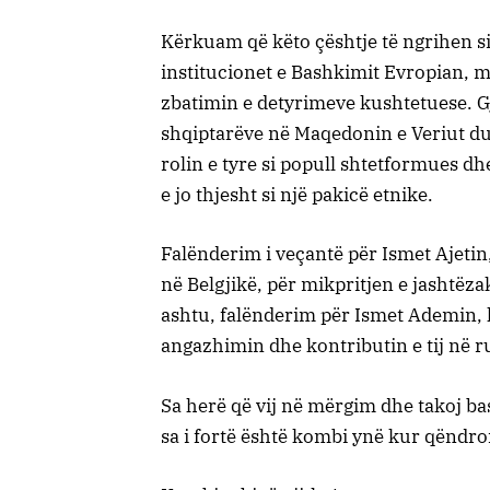
Kërkuam që këto çështje të ngrihen s
institucionet e Bashkimit Evropian, m
zbatimin e detyrimeve kushtetuese. G
shqiptarëve në Maqedonin e Veriut du
rolin e tyre si popull shtetformues dh
e jo thjesht si një pakicë etnike.
Falënderim i veçantë për Ismet Ajetin
në Belgjikë, për mikpritjen e jashtë
ashtu, falënderim për Ismet Ademin, k
angazhimin dhe kontributin e tij në r
Sa herë që vij në mërgim dhe takoj ba
sa i fortë është kombi ynë kur qëndro