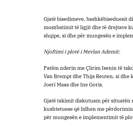
Gjatë bisedimeve, bashkëbiseduesit di
moszbatimit të ligjit dhe të drejtave
shqipe, si dhe për mungesën e impleme
Njoftimi i plotë i Mevlan Ademit:
Patëm nderin me Çlirim Isenin të tak
Van Brempt dhe Thijs Reuten, si dhe k
Joeri Maas dhe Ine Goris.
Gjatë takimit diskutuam për situatën s
kushtetuese që lidhen me përdorimin 
për mungesën e implementimit të plot