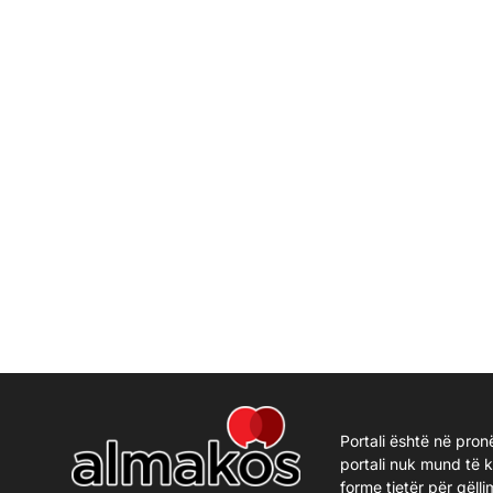
Portali është në pron
portali nuk mund të 
forme tjetër për qëlli