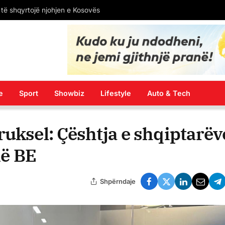
Rritet ndikimi rus në Francë: Lajmet e rreme me IA synojnë kandidatët për president
e
Sport
Showbiz
Lifestyle
Auto & Tech
ruksel: Çështja e shqiptarëv
në BE
Shpërndaje