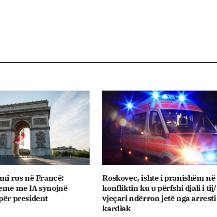
imi rus në Francë:
Roskovec, ishte i pranishëm në
reme me IA synojnë
konfliktin ku u përfshi djali i tij
për president
vjeçari ndërron jetë nga arresti
kardiak