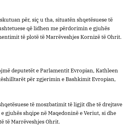
skutuan për, siç u tha, situatën shqetësuese të
 kushtetuese që lidhen me përdorimin e gjuhës
ntimit të plotë të Marrëveshjes Kornizë të Ohrit.
ojmë deputetët e Parlamentit Evropian, Kathleen
ëshilltarët për zgjerimin e Bashkimit Evropian,
hqetësuese të moszbatimit të ligjit dhe të drejtave
e gjuhës shqipe në Maqedoninë e Veriut, si dhe
ë të Marrëveshjes Ohrit.