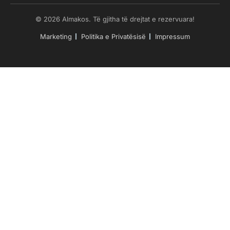
© 2026 Almakos. Të gjitha të drejtat e rezervuara!
Marketing
Politika e Privatësisë
Impressum