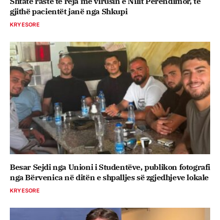
Shtatë raste të reja me virusin e Nilit Perëndimor, të
gjithë pacientët janë nga Shkupi
KRYESORE
Besar Sejdi nga Unioni i Studentëve, publikon fotografi
nga Bërvenica në ditën e shpalljes së zgjedhjeve lokale
KRYESORE