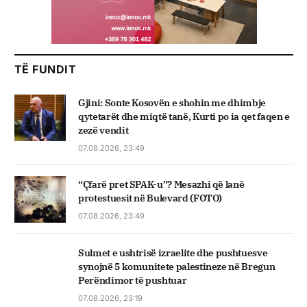
TË FUNDIT
Gjini: Sonte Kosovën e shohin me dhimbje
qytetarët dhe miqtë tanë, Kurti po ia qet faqen e
zezë vendit
07.08.2026, 23:49
“Çfarë pret SPAK-u”? Mesazhi që lanë
protestuesit në Bulevard (FOTO)
07.08.2026, 23:49
Sulmet e ushtrisë izraelite dhe pushtuesve
synojnë 5 komunitete palestineze në Bregun
Perëndimor të pushtuar
07.08.2026, 23:19