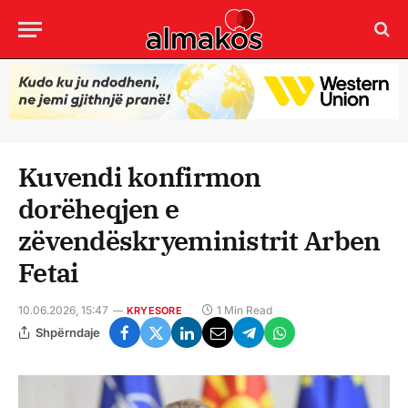
Kuvendi konfirmon
dorëheqjen e
zëvendëskryeministrit Arben
Fetai
10.06.2026, 15:47
1 Min Read
KRYESORE
Shpërndaje