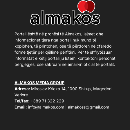
Portali është në pronësi të Almakos, lajmet dhe
informacionet tjera nga portali nuk mund të
kopjohen, të printohen, ose të përdoren në çfarëdo
forme tjetër për qëllime përfitimi. Për të shfrytëzuar
informatat e këtij portali ju lutemi kontaktoni personat
përgjegjës, ose shkruani në email-in oficial të portalit.
ALMAKOS MEDIA GROUP
Adresa:
Miroslav Krleza 14, 1000 Shkup, Maqedoni
Veriore
Tel/fax:
+389 71 322 229
Email:
info@almakos.com
|
almakoss@gmail.com