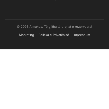
© 2026 Almakos. Të gjitha të drejtat e rezervuara!
Marketing
Politika e Privatësisë
Impressum