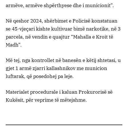
armëve, armëve shpërthyese dhe i municionit”.
Në qeshor 2024, shërbimet e Policisë konstatuan
se 45-vjeçari kishte kultivuar bimë narkotike, në 3
parcela, në vendin e quajtur “Mahalla e Kroit të
Madh”.
Më tej, nga kontrollet në banesën e këtij shtetasi, u
gjet 1 armë zjarri kallashnikov me municion
luftarak, që posedohej pa leje.
Materialet procedurale i kaluan Prokurorisë së
Kukësit, për veprime të mëtejshme.