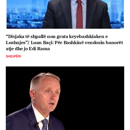
“Divjaka të shpallë non grata kryebashkiaken e
Lushnjes”/ Luan Baçi: Për Bashkinë vendosin banorët
atje dhe jo Edi Rama
SHQIPËRI