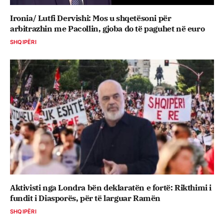
Ironia/ Lutfi Dervishi: Mos u shqetësoni për
arbitrazhin me Pacollin, gjoba do të paguhet në euro
SHQIPËRI
Aktivisti nga Londra bën deklaratën e fortë: Rikthimi i
fundit i Diasporës, për të larguar Ramën
SHQIPËRI