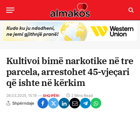
Kultivoi bimë narkotike në tre
parcela, arrestohet 45-vjeçari
që ishte në kërkim
26.03.2025, 15:19
2 Mins Read
SHQIPËRI
Shpërndaje