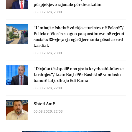
përpjekjeve rajonale për deeskalim
05.08.2026, 23:19
“U mbajt e fshehtë vdekja e turistes në Palasë”/
Policia e Vlorës reagon pas postimeve në rrjetet
sociale: 33-vjeçarja nga Gjermania pësoi arrest
kardiak
05.08.2026, 23:19
“Divjaka të shpallë non grata kryebashkiaken e
Lushnjes”/ Luan Baçi: Për Bashkinë vendosin
banorët atje dhe jo Edi Rama
05.08.2026, 22:19
Shteti Amë
05.08.2026, 22:03