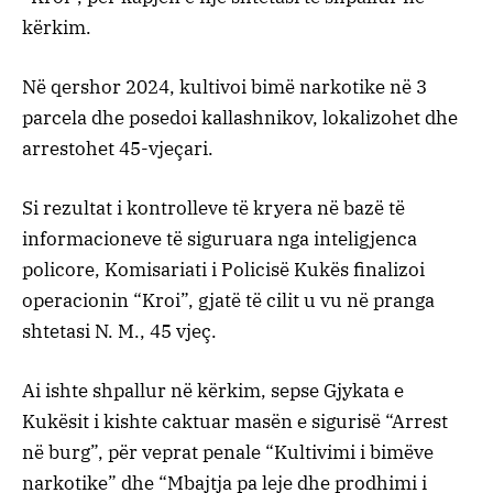
kërkim.
Në qershor 2024, kultivoi bimë narkotike në 3
parcela dhe posedoi kallashnikov, lokalizohet dhe
arrestohet 45-vjeçari.
Si rezultat i kontrolleve të kryera në bazë të
informacioneve të siguruara nga inteligjenca
policore, Komisariati i Policisë Kukës finalizoi
operacionin “Kroi”, gjatë të cilit u vu në pranga
shtetasi N. M., 45 vjeç.
Ai ishte shpallur në kërkim, sepse Gjykata e
Kukësit i kishte caktuar masën e sigurisë “Arrest
në burg”, për veprat penale “Kultivimi i bimëve
narkotike” dhe “Mbajtja pa leje dhe prodhimi i