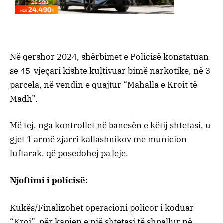
Në qershor 2024, shërbimet e Policisë konstatuan
se 45-vjeçari kishte kultivuar bimë narkotike, në 3
parcela, në vendin e quajtur “Mahalla e Kroit të
Madh”.
Më tej, nga kontrollet në banesën e këtij shtetasi, u
gjet 1 armë zjarri kallashnikov me municion
luftarak, që posedohej pa leje.
Njoftimi i policisë:
Kukës/Finalizohet operacioni policor i koduar
“Kroi”, për kapjen e një shtetasi të shpallur në