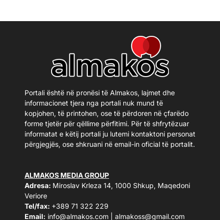
Portali është në pronësi të Almakos, lajmet dhe
informacionet tjera nga portali nuk mund të
kopjohen, të printohen, ose të përdoren në çfarëdo
forme tjetër për qëllime përfitimi. Për të shfrytëzuar
informatat e këtij portali ju lutemi kontaktoni personat
përgjegjës, ose shkruani në email-in oficial të portalit.
ALMAKOS MEDIA GROUP
Adresa:
Miroslav Krleza 14, 1000 Shkup, Maqedoni
Veriore
Tel/fax:
+389 71 322 229
Email:
info@almakos.com
|
almakoss@gmail.com