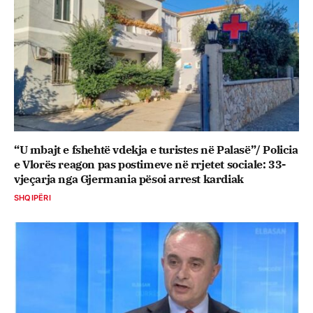
“U mbajt e fshehtë vdekja e turistes në Palasë”/ Policia
e Vlorës reagon pas postimeve në rrjetet sociale: 33-
vjeçarja nga Gjermania pësoi arrest kardiak
SHQIPËRI