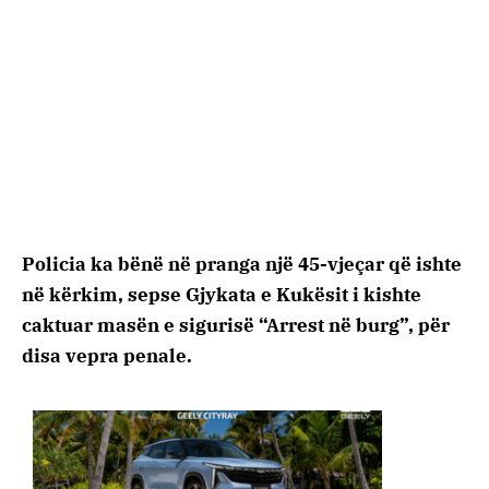
Policia ka bënë në pranga një 45-vjeçar që ishte
në kërkim, sepse Gjykata e Kukësit i kishte
caktuar masën e sigurisë “Arrest në burg”, për
disa vepra penale.