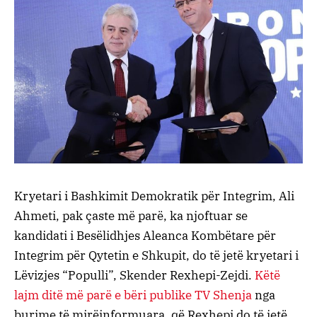
Kryetari i Bashkimit Demokratik për Integrim, Ali
Ahmeti, pak çaste më parë, ka njoftuar se
kandidati i Besëlidhjes Aleanca Kombëtare për
Integrim për Qytetin e Shkupit, do të jetë kryetari i
Lëvizjes “Populli”, Skender Rexhepi-Zejdi.
Këtë
lajm ditë më parë e bëri publike TV Shenja
nga
burime të mirëinformuara, që Rexhepi do të jetë