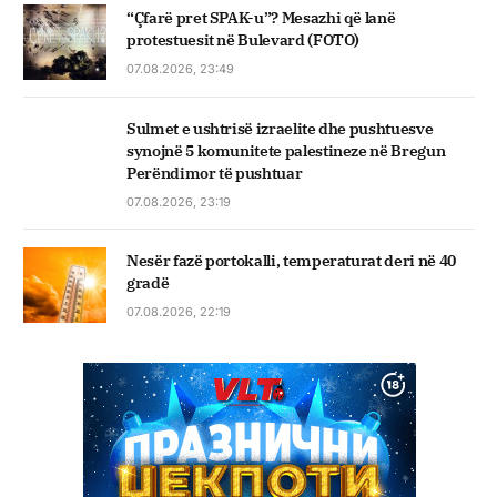
“Çfarë pret SPAK-u”? Mesazhi që lanë
protestuesit në Bulevard (FOTO)
07.08.2026, 23:49
Sulmet e ushtrisë izraelite dhe pushtuesve
synojnë 5 komunitete palestineze në Bregun
Perëndimor të pushtuar
07.08.2026, 23:19
Nesër fazë portokalli, temperaturat deri në 40
gradë
07.08.2026, 22:19