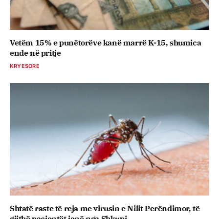
Vetëm 15% e punëtorëve kanë marrë K-15, shumica
ende në pritje
KRYESORE
Shtatë raste të reja me virusin e Nilit Perëndimor, të
gjithë pacientët janë nga Shkupi