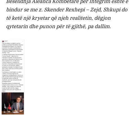
Besëlidhja Aleanca Kombëtare për Integrim është e
bindur se me z. Skender Rexhepi – Zejd, Shkupi do
të ketë një kryetar që njeh realitetin, dëgjon
qytetarin dhe punon për të gjithë, pa dallim.