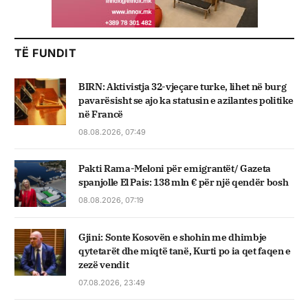
TË FUNDIT
BIRN: Aktivistja 32-vjeçare turke, lihet në burg
pavarësisht se ajo ka statusin e azilantes politike
në Francë
08.08.2026, 07:49
Pakti Rama-Meloni për emigrantët/ Gazeta
spanjolle El Pais: 138 mln € për një qendër bosh
08.08.2026, 07:19
Gjini: Sonte Kosovën e shohin me dhimbje
qytetarët dhe miqtë tanë, Kurti po ia qet faqen e
zezë vendit
07.08.2026, 23:49