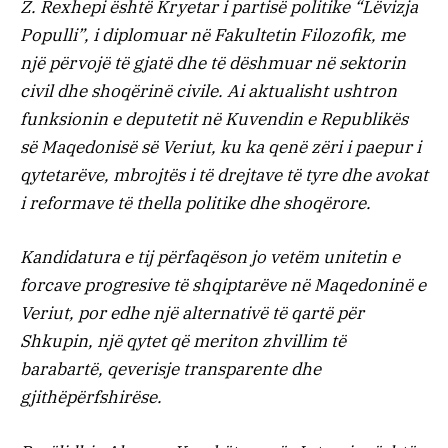
Z. Rexhepi është Kryetar i partisë politike “Lëvizja
Populli”, i diplomuar në Fakultetin Filozofik, me
një përvojë të gjatë dhe të dëshmuar në sektorin
civil dhe shoqërinë civile. Ai aktualisht ushtron
funksionin e deputetit në Kuvendin e Republikës
së Maqedonisë së Veriut, ku ka qenë zëri i paepur i
qytetarëve, mbrojtës i të drejtave të tyre dhe avokat
i reformave të thella politike dhe shoqërore.
Kandidatura e tij përfaqëson jo vetëm unitetin e
forcave progresive të shqiptarëve në Maqedoninë e
Veriut, por edhe një alternativë të qartë për
Shkupin, një qytet që meriton zhvillim të
barabartë, qeverisje transparente dhe
gjithëpërfshirëse.