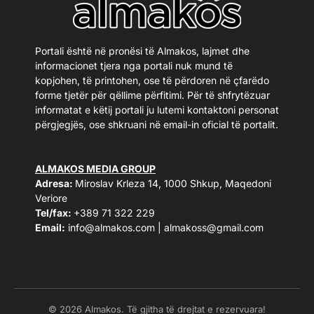
Portali është në pronësi të Almakos, lajmet dhe
informacionet tjera nga portali nuk mund të
kopjohen, të printohen, ose të përdoren në çfarëdo
forme tjetër për qëllime përfitimi. Për të shfrytëzuar
informatat e këtij portali ju lutemi kontaktoni personat
përgjegjës, ose shkruani në email-in oficial të portalit.
ALMAKOS MEDIA GROUP
Adresa:
Miroslav Krleza 14, 1000 Shkup, Maqedoni
Veriore
Tel/fax:
+389 71 322 229
Email:
info@almakos.com
|
almakoss@gmail.com
© 2026 Almakos. Të gjitha të drejtat e rezervuara!